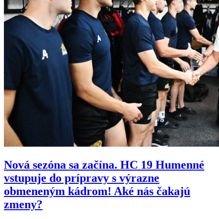
Nová sezóna sa začína. HC 19 Humenné
vstupuje do prípravy s výrazne
obmeneným kádrom! Aké nás čakajú
zmeny?