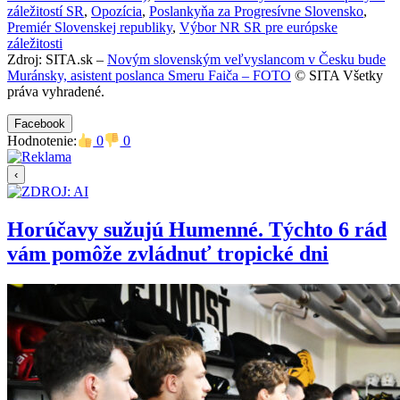
záležitostí SR
,
Opozícia
,
Poslankyňa za Progresívne Slovensko
,
Premiér Slovenskej republiky
,
Výbor NR SR pre európske
záležitosti
Zdroj: SITA.sk –
Novým slovenským veľvyslancom v Česku bude
Muránsky, asistent poslanca Smeru Faiča – FOTO
© SITA Všetky
práva vyhradené.
Facebook
Hodnotenie:
0
0
‹
Horúčavy sužujú Humenné. Týchto 6 rád
vám pomôže zvládnuť tropické dni