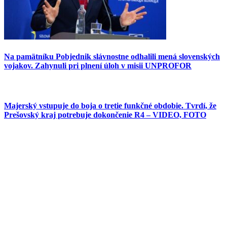
Na pamätníku Pobjednik slávnostne odhalili mená slovenských
vojakov. Zahynuli pri plnení úloh v misii UNPROFOR
Majerský vstupuje do boja o tretie funkčné obdobie. Tvrdí, že
Prešovský kraj potrebuje dokončenie R4 – VIDEO, FOTO