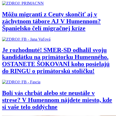
Môžu migranti z Ceuty skončiť aj v
záchytnom tábore AJ V Humennom?
Španielsko čelí migračnej kríze
Je rozhodnuté! SMER-SD odhalil svoju
kandidátku na primátorku Humenného.
OSTANETE ŠOKOVANÍ koho posielajú
do RINGU o primátorskú stoličku!
Bolí vás chrbát alebo ste neustále v
strese? V Humennom nájdete miesto, kde
si vaše telo oddýchne