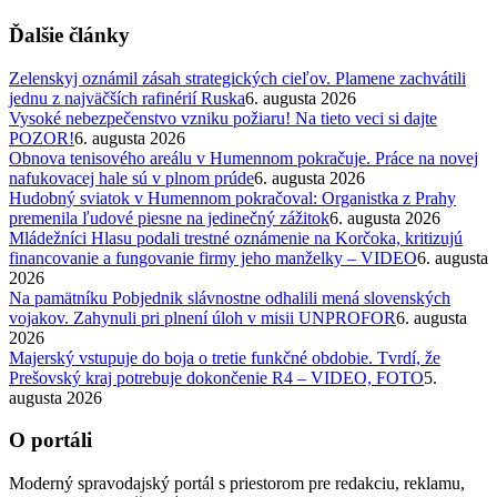
Ďalšie články
Zelenskyj oznámil zásah strategických cieľov. Plamene zachvátili
jednu z najväčších rafinérií Ruska
6. augusta 2026
Vysoké nebezpečenstvo vzniku požiaru! Na tieto veci si dajte
POZOR!
6. augusta 2026
Obnova tenisového areálu v Humennom pokračuje. Práce na novej
nafukovacej hale sú v plnom prúde
6. augusta 2026
Hudobný sviatok v Humennom pokračoval: Organistka z Prahy
premenila ľudové piesne na jedinečný zážitok
6. augusta 2026
Mládežníci Hlasu podali trestné oznámenie na Korčoka, kritizujú
financovanie a fungovanie firmy jeho manželky – VIDEO
6. augusta
2026
Na pamätníku Pobjednik slávnostne odhalili mená slovenských
vojakov. Zahynuli pri plnení úloh v misii UNPROFOR
6. augusta
2026
Majerský vstupuje do boja o tretie funkčné obdobie. Tvrdí, že
Prešovský kraj potrebuje dokončenie R4 – VIDEO, FOTO
5.
augusta 2026
O portáli
Moderný spravodajský portál s priestorom pre redakciu, reklamu,