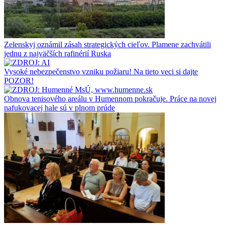
Zelenskyj oznámil zásah strategických cieľov. Plamene zachvátili
jednu z najväčších rafinérií Ruska
Vysoké nebezpečenstvo vzniku požiaru! Na tieto veci si dajte
POZOR!
Obnova tenisového areálu v Humennom pokračuje. Práce na novej
nafukovacej hale sú v plnom prúde