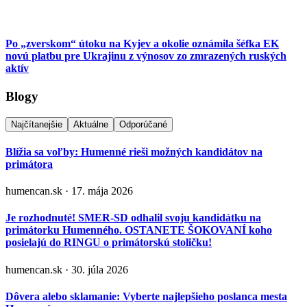
Po „zverskom“ útoku na Kyjev a okolie oznámila šéfka EK
novú platbu pre Ukrajinu z výnosov zo zmrazených ruských
aktív
Blogy
Najčítanejšie
Aktuálne
Odporúčané
Blížia sa voľby: Humenné rieši možných kandidátov na
primátora
humencan.sk · 17. mája 2026
Je rozhodnuté! SMER-SD odhalil svoju kandidátku na
primátorku Humenného. OSTANETE ŠOKOVANÍ koho
posielajú do RINGU o primátorskú stoličku!
humencan.sk · 30. júla 2026
Dôvera alebo sklamanie: Vyberte najlepšieho poslanca mesta