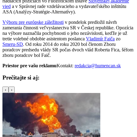
riadiacich pozíciách vo Filozofickom ústave
Slovenskej akadémie
vied
a v Správnej rade vzdelávacieho a vydavateľského inštitútu
ASA (Analýzy-Stratégie-Alternatívy).
Výboru pre európske záležitosti
v pondelok predložil návrh
zamerania činnosti veľvyslanectva SR v Českej republike. Opozícia
na výbore naznačila pochybnosti o jeho nezávislosti, keďže je už
tretie volebné obdobie asistentom poslanca
Vladimír Faiča
zo
Smeru-SD
. Od roku 2014 do roku 2020 bol členom Zboru
poradcov predsedu vlády SR počas dvoch vlád Roberta Fica, šéfom
zboru poradcov bol Faič.
Priestor pre vašu reklamu
Kontakt:
redakcia@humencan.sk
Prečítajte si aj:
‹
›