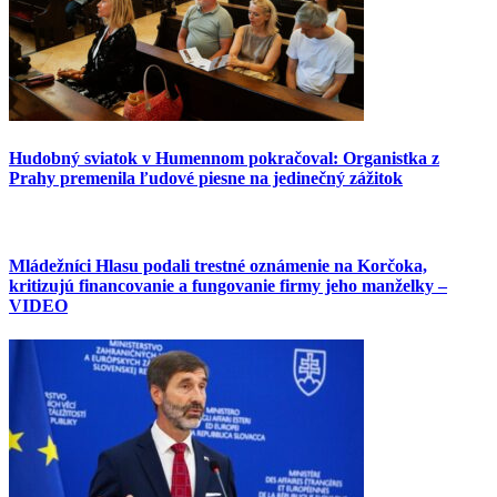
Hudobný sviatok v Humennom pokračoval: Organistka z
Prahy premenila ľudové piesne na jedinečný zážitok
Mládežníci Hlasu podali trestné oznámenie na Korčoka,
kritizujú financovanie a fungovanie firmy jeho manželky –
VIDEO