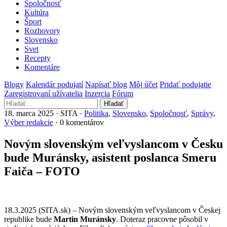
Spoločnosť
Kultúra
Šport
Rozhovory
Slovensko
Svet
Recepty
Komentáre
Blogy
Kalendár podujatí
Napísať blog
Môj účet
Pridať podujatie
Zaregistrovaní užívatelia
Inzercia
Fórum
Hľadať
18. marca 2025 · SITA ·
Politika
,
Slovensko
,
Spoločnosť
,
Správy
,
Výber redakcie
· 0 komentárov
Novým slovenským veľvyslancom v Česku
bude Muránsky, asistent poslanca Smeru
Faiča – FOTO
18.3.2025 (SITA.sk) – Novým slovenským veľvyslancom v Českej
republike bude
Martin Muránsky
. Doteraz pracovne pôsobil v