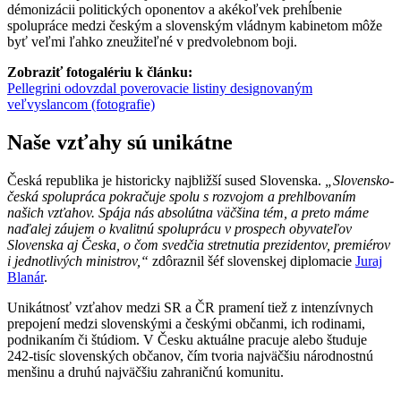
démonizácii politických oponentov a akékoľvek prehĺbenie
spolupráce medzi českým a slovenským vládnym kabinetom môže
byť veľmi ľahko zneužiteľné v predvolebnom boji.
Zobraziť fotogalériu k článku:
Pellegrini odovzdal poverovacie listiny designovaným
veľvyslancom (fotografie)
Naše vzťahy sú unikátne
Česká republika je historicky najbližší sused Slovenska.
„Slovensko-
česká spolupráca pokračuje spolu s rozvojom a prehlbovaním
našich vzťahov. Spája nás absolútna väčšina tém, a preto máme
naďalej záujem o kvalitnú spoluprácu v prospech obyvateľov
Slovenska aj Česka, o čom svedčia stretnutia prezidentov, premiérov
i jednotlivých ministrov,“
zdôraznil šéf slovenskej diplomacie
Juraj
Blanár
.
Unikátnosť vzťahov medzi SR a ČR pramení tiež z intenzívnych
prepojení medzi slovenskými a českými občanmi, ich rodinami,
podnikaním či štúdiom. V Česku aktuálne pracuje alebo študuje
242-tisíc slovenských občanov, čím tvoria najväčšiu národnostnú
menšinu a druhú najväčšiu zahraničnú komunitu.