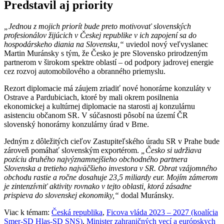
Predstavil aj priority
„Jednou z mojich priorít bude preto motivovať slovenských
profesionálov žijúcich v Českej republike v ich zapojení sa do
hospodárskeho diania na Slovensku,“
uviedol nový veľvyslanec
Martin Muránsky s tým, že Česko je pre Slovensko prirodzeným
partnerom v širokom spektre oblastí – od podpory jadrovej energie
cez rozvoj automobilového a obranného priemyslu.
Rezort diplomacie má záujem zriadiť nové honorárne konzuláty v
Ostrave a Pardubiciach, ktoré by mali okrem posilnenia
ekonomickej a kultúrnej diplomacie na starosti aj konzulárnu
asistenciu občanom SR. V súčasnosti pôsobí na území ČR
slovenský honorárny konzulárny úrad v Brne.
Jedným z dôležitých cieľov Zastupiteľského úradu SR v Prahe bude
zároveň pomáhať slovenským exportérom.
„Česko si udržiava
pozíciu druhého najvýznamnejšieho obchodného partnera
Slovenska a tretieho najväčšieho investora v SR. Obrat vzájomného
obchodu rastie a ročne dosahuje 23,5 miliardy eur. Mojím zámerom
je zintenzívniť aktivity rovnako v tejto oblasti, ktorá zásadne
prispieva do slovenskej ekonomiky,“
dodal Muránsky.
Viac k témam:
Česká republika
,
Ficova vláda 2023 – 2027 (koalícia
Smer-SD Hlas-SD SNS)
,
Minister zahraničných vecí a európskych