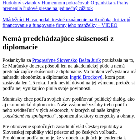
Hudobný sviatok v Humennom pokračoval: Organistka z Prahy
premenila ľudové piesne na jedinečný zážitok
Mládežníci Hlasu podali trestné oznámenie na Korčoka, kritizujú
financovanie a fungovanie firmy jeho manželky – VIDEO
Nemá predchádzajúce skúsenosti z
diplomacie
Poslankyňa za
Progresívne Slovensko
Beáta Jurík
poukázala na to,
že Muránsky doteraz pôsobil len na akademickej pôde a nemá
predchádzajúce skúsenosti z diplomacie. Vo funkcii veľvyslanca má
nahradiť ekonómku a diplomatku
Ingrid Brockovú
, ktorá post
zastávala len 1,5 roka. Jurík nevidí dôvod na jej výmenu, pretože si
podľa nej vynikajúco plnila svoje povinnosti.
Muránsky chce podľa svojich slov posilňovať politický dialóg, ako
aj ekonomickú diplomaciu. Naše vzájomné vzťahy treba podľa
neho zviditeľniť v tých sektoroch, v ktorých sú naše krajiny
„odsúdené na spoluprácu“,
spomenul sektory energetiky a obrany.
Pre obnovenie spoločných zasadnutí vlád Českej republiky a
Slovenskej republiky vidí priestor až po českých voľbách.
Problémom podľa neho je, že v oboch krajinách je tendencia k