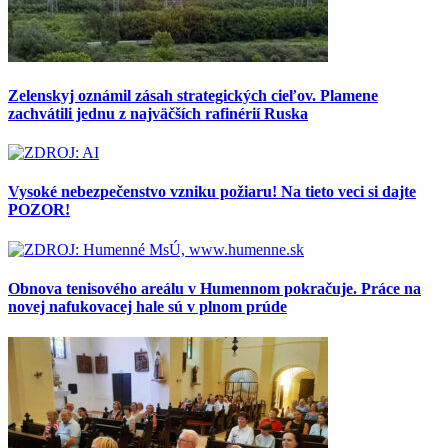
Zelenskyj oznámil zásah strategických cieľov. Plamene
zachvátili jednu z najväčších rafinérií Ruska
Vysoké nebezpečenstvo vzniku požiaru! Na tieto veci si dajte
POZOR!
Obnova tenisového areálu v Humennom pokračuje. Práce na
novej nafukovacej hale sú v plnom prúde