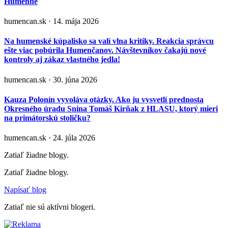
Humenné
humencan.sk · 14. mája 2026
Na humenské kúpalisko sa valí vlna kritiky. Reakcia správcu
ešte viac pobúrila Humenčanov. Návštevníkov čakajú nové
kontroly aj zákaz vlastného jedla!
humencan.sk · 30. júna 2026
Kauza Polonín vyvoláva otázky. Ako ju vysvetlí prednosta
Okresného úradu Snina Tomáš Kirňak z HLASU, ktorý mieri
na primátorskú stoličku?
humencan.sk · 24. júla 2026
Zatiaľ žiadne blogy.
Zatiaľ žiadne blogy.
Napísať blog
Zatiaľ nie sú aktívni blogeri.