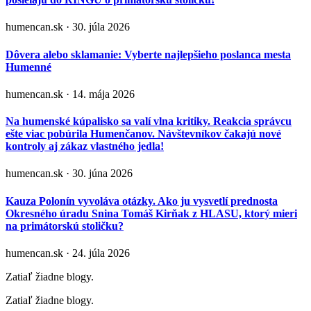
humencan.sk · 30. júla 2026
Dôvera alebo sklamanie: Vyberte najlepšieho poslanca mesta
Humenné
humencan.sk · 14. mája 2026
Na humenské kúpalisko sa valí vlna kritiky. Reakcia správcu
ešte viac pobúrila Humenčanov. Návštevníkov čakajú nové
kontroly aj zákaz vlastného jedla!
humencan.sk · 30. júna 2026
Kauza Polonín vyvoláva otázky. Ako ju vysvetlí prednosta
Okresného úradu Snina Tomáš Kirňak z HLASU, ktorý mieri
na primátorskú stoličku?
humencan.sk · 24. júla 2026
Zatiaľ žiadne blogy.
Zatiaľ žiadne blogy.