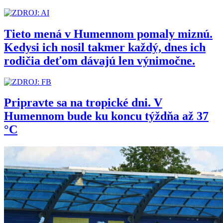
Tieto mená v Humennom pomaly miznú.
Kedysi ich nosil takmer každý, dnes ich
rodičia deťom dávajú len výnimočne.
Pripravte sa na tropické dni. V
Humennom bude ku koncu týždňa až 37
°C