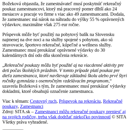
Božeková objasnila, že zamestnávateľ musí poskytnúť rekreačný
poukaz zamestnancovi, ktorý má pracovný pomer dlhší ako 24
mesiacov a pracuje vo firme s viac ako 49 zamestnancami. Dodala,
že zamestnanec má nárok na náhradu do výšky 55 % oprávnených
výdavkov, maximálne však 275 eur ročne.
Príspevok môže byť použitý na pobytový balík na Slovensku
najmenej na dve noci a na služby spojené s pobytom, ako sú
stravovacie, športovo rekreačné, kúpeľné a wellness služby.
Zamestnanec musí preukázať oprávnené výdavky do 30
kalendárnych dní odo dňa skončenia rekreácie.
„
Rekreačné poukazy môžu byť použité aj na viacdenné aktivity pre
deti počas školských prázdnin. V tomto prípade platí poukaz pre
dieťa zamestnanca, ktoré navštevuje základnú školu alebo prvé štyri
ročníky gymnázia s osemročným vzdelávacím programom
,“
uzavrela Božeková s tým, že zamestnanec musí preukázať výdavky
dokladmi, ktoré obsahujú označenie zamestnanca.
Viac k témam:
Cestovný ruch
,
Príspevok na rekreáciu
,
Rekreačné
poukazy
,
Zamestnanci
Zdroj: SITA.sk –
Zamestnanci môžu rekreačné poukazy preniesť aj
na svojich rodičov, treba však dodržať niekoľko povinností
© SITA
Všetky práva vyhradené.