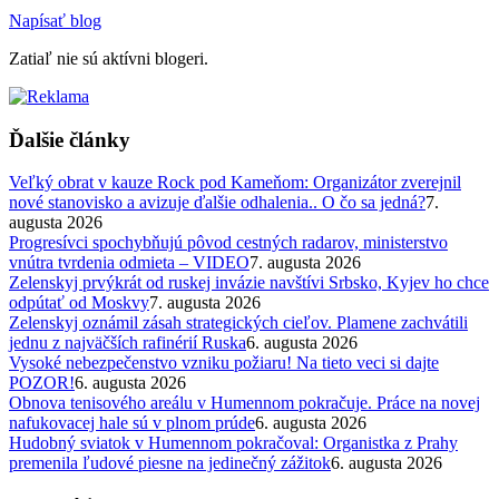
Napísať blog
Zatiaľ nie sú aktívni blogeri.
Ďalšie články
Veľký obrat v kauze Rock pod Kameňom: Organizátor zverejnil
nové stanovisko a avizuje ďalšie odhalenia.. O čo sa jedná?
7.
augusta 2026
Progresívci spochybňujú pôvod cestných radarov, ministerstvo
vnútra tvrdenia odmieta – VIDEO
7. augusta 2026
Zelenskyj prvýkrát od ruskej invázie navštívi Srbsko, Kyjev ho chce
odpútať od Moskvy
7. augusta 2026
Zelenskyj oznámil zásah strategických cieľov. Plamene zachvátili
jednu z najväčších rafinérií Ruska
6. augusta 2026
Vysoké nebezpečenstvo vzniku požiaru! Na tieto veci si dajte
POZOR!
6. augusta 2026
Obnova tenisového areálu v Humennom pokračuje. Práce na novej
nafukovacej hale sú v plnom prúde
6. augusta 2026
Hudobný sviatok v Humennom pokračoval: Organistka z Prahy
premenila ľudové piesne na jedinečný zážitok
6. augusta 2026