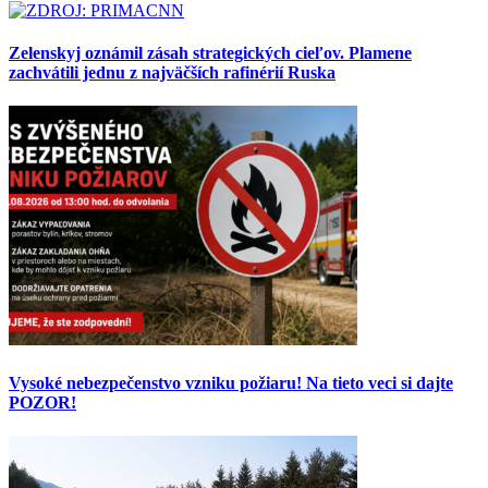
Zelenskyj oznámil zásah strategických cieľov. Plamene
zachvátili jednu z najväčších rafinérií Ruska
Vysoké nebezpečenstvo vzniku požiaru! Na tieto veci si dajte
POZOR!