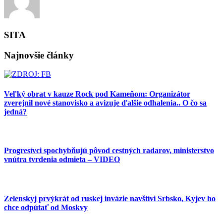
SITA
Najnovšie články
Veľký obrat v kauze Rock pod Kameňom: Organizátor
zverejnil nové stanovisko a avizuje ďalšie odhalenia.. O čo sa
jedná?
Progresívci spochybňujú pôvod cestných radarov, ministerstvo
vnútra tvrdenia odmieta – VIDEO
Zelenskyj prvýkrát od ruskej invázie navštívi Srbsko, Kyjev ho
chce odpútať od Moskvy