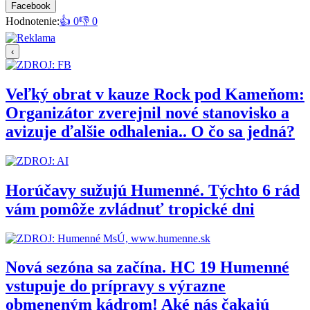
Facebook
Hodnotenie:
👍 0
👎 0
‹
Veľký obrat v kauze Rock pod Kameňom:
Organizátor zverejnil nové stanovisko a
avizuje ďalšie odhalenia.. O čo sa jedná?
Horúčavy sužujú Humenné. Týchto 6 rád
vám pomôže zvládnuť tropické dni
Nová sezóna sa začína. HC 19 Humenné
vstupuje do prípravy s výrazne
obmeneným kádrom! Aké nás čakajú