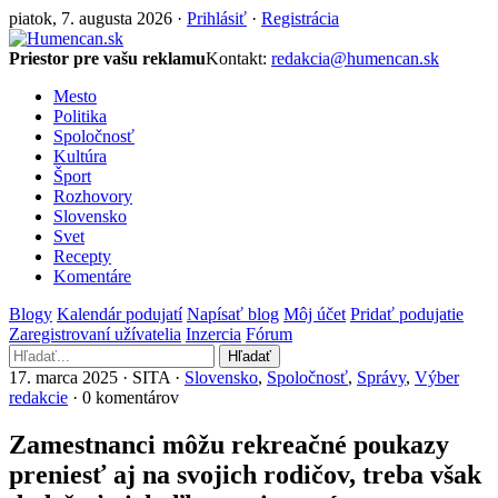
piatok, 7. augusta 2026 ·
Prihlásiť
·
Registrácia
Priestor pre vašu reklamu
Kontakt:
redakcia@humencan.sk
Mesto
Politika
Spoločnosť
Kultúra
Šport
Rozhovory
Slovensko
Svet
Recepty
Komentáre
Blogy
Kalendár podujatí
Napísať blog
Môj účet
Pridať podujatie
Zaregistrovaní užívatelia
Inzercia
Fórum
Hľadať
17. marca 2025 · SITA ·
Slovensko
,
Spoločnosť
,
Správy
,
Výber
redakcie
· 0 komentárov
Zamestnanci môžu rekreačné poukazy
preniesť aj na svojich rodičov, treba však