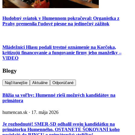
Hudobný sviatok v Humennom pokračoval: Organistka z
Prahy premenila ľudové piesne na jedinečný zážitok
Mládežníci Hlasu podali trestné oznámenie na Korčoka,
kritizujú financovanie a fungovanie firmy jeho manželky –
VIDEO
Blogy
Najčítanejšie
Aktuálne
Odporúčané
Blížia sa voľby: Humenné rieši možných kandidátov na
primátora
humencan.sk · 17. mája 2026
Je rozhodnuté! SMER-SD odhalil svoju kandidátku na
primátorku Humenného. OSTANETE ŠOKOVANÍ koho
posielajú do RINGU o primátorskú stoličku!