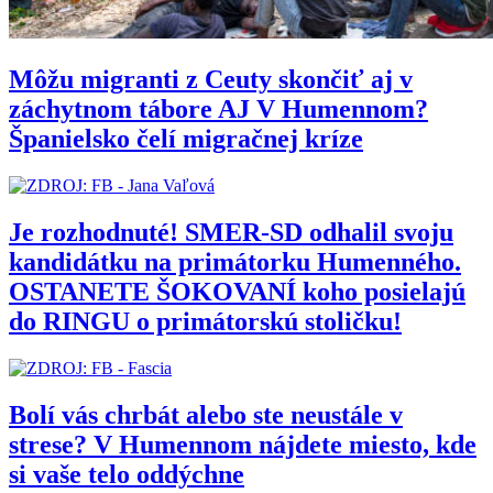
Môžu migranti z Ceuty skončiť aj v
záchytnom tábore AJ V Humennom?
Španielsko čelí migračnej kríze
Je rozhodnuté! SMER-SD odhalil svoju
kandidátku na primátorku Humenného.
OSTANETE ŠOKOVANÍ koho posielajú
do RINGU o primátorskú stoličku!
Bolí vás chrbát alebo ste neustále v
strese? V Humennom nájdete miesto, kde
si vaše telo oddýchne