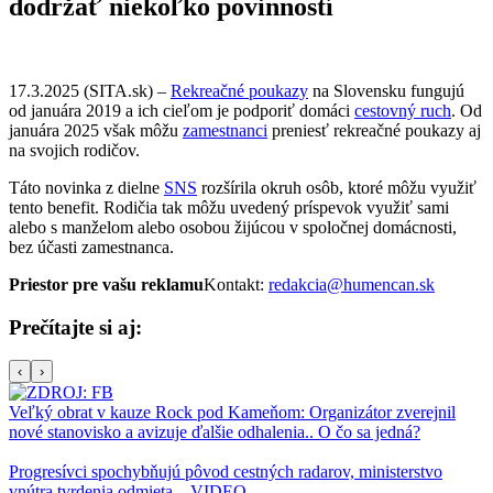
dodržať niekoľko povinností
17.3.2025 (SITA.sk) –
Rekreačné poukazy
na Slovensku fungujú
od januára 2019 a ich cieľom je podporiť domáci
cestovný ruch
. Od
januára 2025 však môžu
zamestnanci
preniesť rekreačné poukazy aj
na svojich rodičov.
Táto novinka z dielne
SNS
rozšírila okruh osôb, ktoré môžu využiť
tento benefit. Rodičia tak môžu uvedený príspevok využiť sami
alebo s manželom alebo osobou žijúcou v spoločnej domácnosti,
bez účasti zamestnanca.
Priestor pre vašu reklamu
Kontakt:
redakcia@humencan.sk
Prečítajte si aj:
‹
›
Veľký obrat v kauze Rock pod Kameňom: Organizátor zverejnil
nové stanovisko a avizuje ďalšie odhalenia.. O čo sa jedná?
Progresívci spochybňujú pôvod cestných radarov, ministerstvo
vnútra tvrdenia odmieta – VIDEO