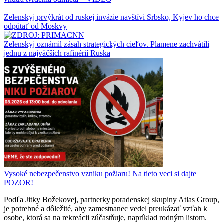
Zelenskyj prvýkrát od ruskej invázie navštívi Srbsko, Kyjev ho chce
odpútať od Moskvy
Zelenskyj oznámil zásah strategických cieľov. Plamene zachvátili
jednu z najväčších rafinérií Ruska
Vysoké nebezpečenstvo vzniku požiaru! Na tieto veci si dajte
POZOR!
Podľa Jitky Božekovej, partnerky poradenskej skupiny Atlas Group,
je potrebné a dôležité, aby zamestnanec vedel preukázať vzťah k
osobe, ktorá sa na rekreácii zúčastňuje, napríklad rodným listom.