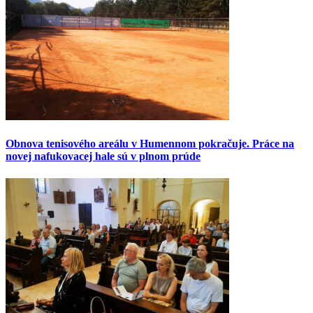
Obnova tenisového areálu v Humennom pokračuje. Práce na
novej nafukovacej hale sú v plnom prúde