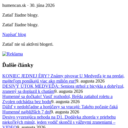
humencan.sk · 30. júna 2026
Zatiaľ žiadne blogy.
Zatiaľ žiadne blogy.
Napísať blog
Zatiaľ nie sú aktívni blogeri.
Ďalšie články
KONIEC JEDNEJ ÉRY? Známy pivovar U Medveďa je na predaj,
majiteľom ponúkajú viac ako milión eur!
9. augusta 2026
DESIVÝ ÚTOK MEDVEĎA: Seniora strhol z bicykla a dohrýzol,
zranený sa doplazil k chatám
9. augusta 2026
Humenné sa dočkalo! Vasiľ rozhodol, Bréda zatiahol roletu a
Zvolen odchádza bez bodu
9. augusta 2026
Dážď v nedohľadne a horúčavy sa vracajú: Takéto počasie čaká
Humenné najbližších 7 dní
9. augusta 2026
Desivo vyzerajúca nehoda na D1. Dodávka zhorela v priebehu
niekoľkých minút, jeden vodič skončil s vážnymi zraneniami –
VIDEO
9. augusta 2026