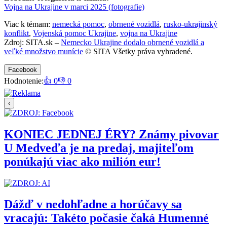
Vojna na Ukrajine v marci 2025 (fotografie)
Viac k témam:
nemecká pomoc
,
obrnené vozidlá
,
rusko-ukrajinský
konflikt
,
Vojenská pomoc Ukrajine
,
vojna na Ukrajine
Zdroj: SITA.sk –
Nemecko Ukrajine dodalo obrnené vozidlá a
veľké množstvo munície
© SITA Všetky práva vyhradené.
Facebook
Hodnotenie:
👍 0
👎 0
‹
KONIEC JEDNEJ ÉRY? Známy pivovar
U Medveďa je na predaj, majiteľom
ponúkajú viac ako milión eur!
Dážď v nedohľadne a horúčavy sa
vracajú: Takéto počasie čaká Humenné