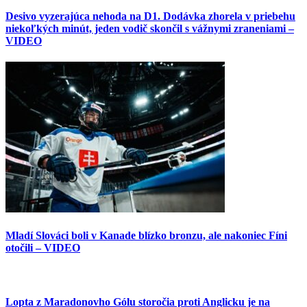
Desivo vyzerajúca nehoda na D1. Dodávka zhorela v priebehu
niekoľkých minút, jeden vodič skončil s vážnymi zraneniami –
VIDEO
Mladí Slováci boli v Kanade blízko bronzu, ale nakoniec Fíni
otočili – VIDEO
Lopta z Maradonovho Gólu storočia proti Anglicku je na