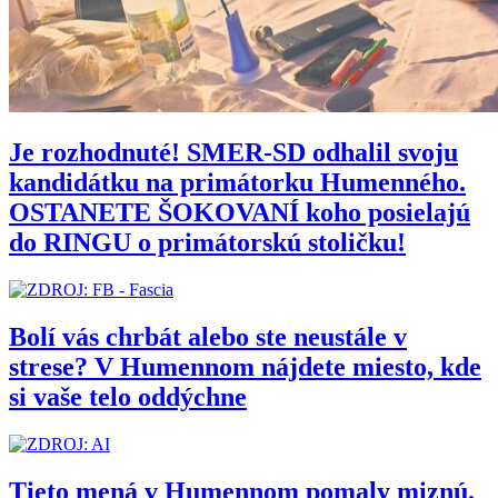
Je rozhodnuté! SMER-SD odhalil svoju
kandidátku na primátorku Humenného.
OSTANETE ŠOKOVANÍ koho posielajú
do RINGU o primátorskú stoličku!
Bolí vás chrbát alebo ste neustále v
strese? V Humennom nájdete miesto, kde
si vaše telo oddýchne
Tieto mená v Humennom pomaly miznú.