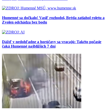
Humenné sa dočkalo! Vasiľ rozhodol, Bréda zatiahol roletu a
Zvolen odchádza bez bodu
Dážď v nedohľadne a horúčavy sa vracajú: Takéto počasie
čaká Humenné najbližších 7 dní