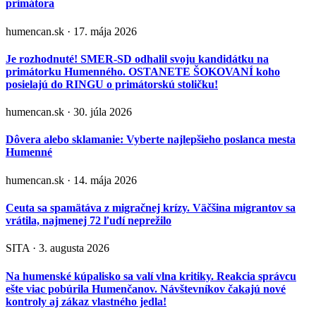
primátora
humencan.sk · 17. mája 2026
Je rozhodnuté! SMER-SD odhalil svoju kandidátku na
primátorku Humenného. OSTANETE ŠOKOVANÍ koho
posielajú do RINGU o primátorskú stoličku!
humencan.sk · 30. júla 2026
Dôvera alebo sklamanie: Vyberte najlepšieho poslanca mesta
Humenné
humencan.sk · 14. mája 2026
Ceuta sa spamätáva z migračnej krízy. Väčšina migrantov sa
vrátila, najmenej 72 ľudí neprežilo
SITA · 3. augusta 2026
Na humenské kúpalisko sa valí vlna kritiky. Reakcia správcu
ešte viac pobúrila Humenčanov. Návštevníkov čakajú nové
kontroly aj zákaz vlastného jedla!