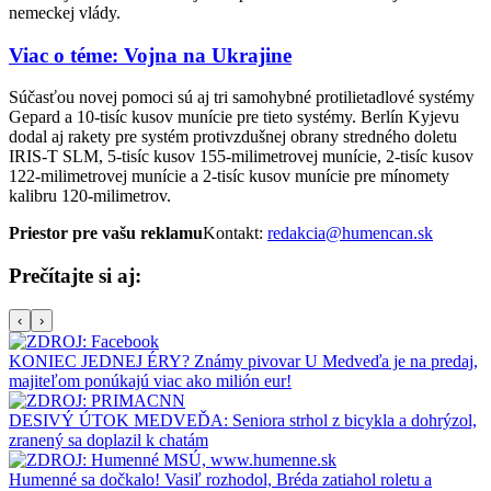
nemeckej vlády.
Viac o téme: Vojna na Ukrajine
Súčasťou novej pomoci sú aj tri samohybné protilietadlové systémy
Gepard a 10-tisíc kusov munície pre tieto systémy. Berlín Kyjevu
dodal aj rakety pre systém protivzdušnej obrany stredného doletu
IRIS-T SLM, 5-tisíc kusov 155-milimetrovej munície, 2-tisíc kusov
122-milimetrovej munície a 2-tisíc kusov munície pre mínomety
kalibru 120-milimetrov.
Priestor pre vašu reklamu
Kontakt:
redakcia@humencan.sk
Prečítajte si aj:
‹
›
KONIEC JEDNEJ ÉRY? Známy pivovar U Medveďa je na predaj,
majiteľom ponúkajú viac ako milión eur!
DESIVÝ ÚTOK MEDVEĎA: Seniora strhol z bicykla a dohrýzol,
zranený sa doplazil k chatám
Humenné sa dočkalo! Vasiľ rozhodol, Bréda zatiahol roletu a