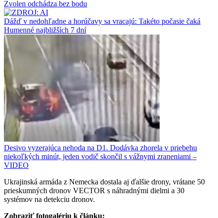
Zvolen odchádza bez bodu
Dážď v nedohľadne a horúčavy sa vracajú: Takéto počasie čaká
Humenné najbližších 7 dní
Desivo vyzerajúca nehoda na D1. Dodávka zhorela v priebehu
niekoľkých minút, jeden vodič skončil s vážnymi zraneniami –
VIDEO
Ukrajinská armáda z Nemecka dostala aj ďalšie drony, vrátane 50
prieskumných dronov VECTOR s náhradnými dielmi a 30
systémov na detekciu dronov.
Zobraziť fotogalériu k článku: