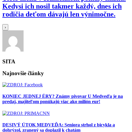
Kedysi ich nosil takmer každý, dnes ich
rodičia deťom dávajú len výnimočne.
›
SITA
Najnovšie články
KONIEC JEDNEJ ÉRY? Známy pivovar U Medveďa je na
predaj, majiteľom ponúkajú viac ako milión eur!
DESIVÝ ÚTOK MEDVEĎA: Seniora strhol z bicykla a
dohrýzol, zranený sa doplazil k chatám