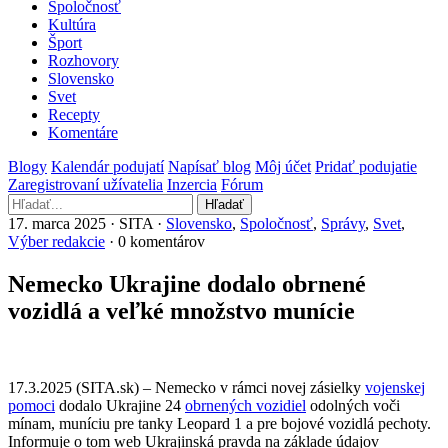
Spoločnosť
Kultúra
Šport
Rozhovory
Slovensko
Svet
Recepty
Komentáre
Blogy
Kalendár podujatí
Napísať blog
Môj účet
Pridať podujatie
Zaregistrovaní užívatelia
Inzercia
Fórum
Hľadať
17. marca 2025 · SITA ·
Slovensko
,
Spoločnosť
,
Správy
,
Svet
,
Výber redakcie
· 0 komentárov
Nemecko Ukrajine dodalo obrnené
vozidlá a veľké množstvo munície
17.3.2025 (SITA.sk) – Nemecko v rámci novej zásielky
vojenskej
pomoci
dodalo Ukrajine 24
obrnených vozidiel
odolných voči
mínam, muníciu pre tanky Leopard 1 a pre bojové vozidlá pechoty.
Informuje o tom web Ukrajinská pravda na základe údajov