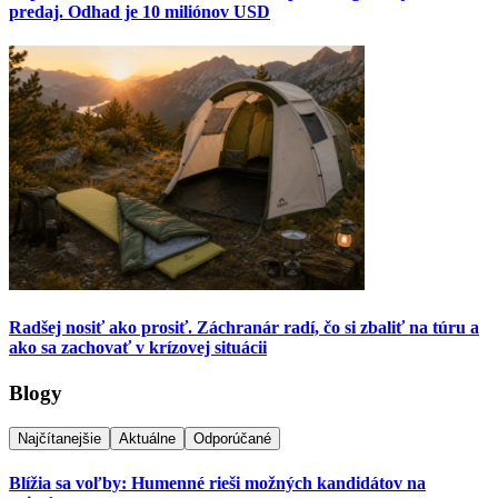
predaj. Odhad je 10 miliónov USD
Radšej nosiť ako prosiť. Záchranár radí, čo si zbaliť na túru a
ako sa zachovať v krízovej situácii
Blogy
Najčítanejšie
Aktuálne
Odporúčané
Blížia sa voľby: Humenné rieši možných kandidátov na