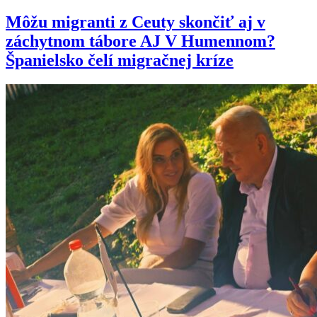
Môžu migranti z Ceuty skončiť aj v
záchytnom tábore AJ V Humennom?
Španielsko čelí migračnej kríze