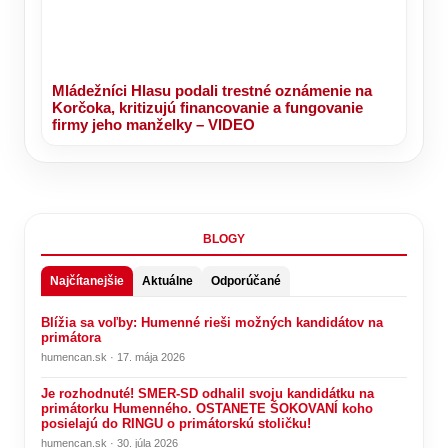
Mládežníci Hlasu podali trestné oznámenie na
Korčoka, kritizujú financovanie a fungovanie
firmy jeho manželky – VIDEO
BLOGY
Najčítanejšie
Aktuálne
Odporúčané
Blížia sa voľby: Humenné rieši možných kandidátov na
primátora
humencan.sk · 17. mája 2026
Je rozhodnuté! SMER-SD odhalil svoju kandidátku na
primátorku Humenného. OSTANETE ŠOKOVANÍ koho
posielajú do RINGU o primátorskú stoličku!
humencan.sk · 30. júla 2026