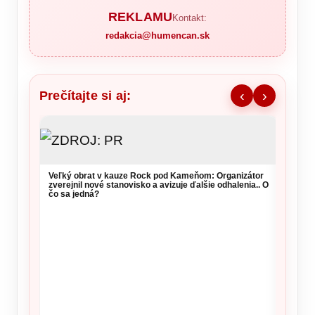
REKLAMU
Kontakt:
redakcia@humencan.sk
Prečítajte si aj:
‹
›
Progre
minist
Veľký obrat v kauze Rock pod Kameňom: Organizátor
zverejnil nové stanovisko a avizuje ďalšie odhalenia.. O
čo sa jedná?