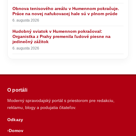
Obnova tenisového areálu v Humennom pokračuje.
Práce na novej nafukovacej hale sú v plnom prúde
6. augusta 2026
Hudobný sviatok v Humennom pokračoval:
Organistka z Prahy premenila ľudové piesne na
jedinečný zážitok
6. augusta 2026
O portáli
Moderný spravodajský portál s priestorom pre redakciu,
reklamu, blogy a podujatia čitateľov.
Odkazy
Domov