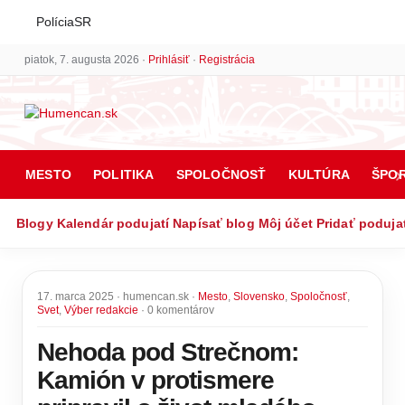
PolíciaSR
piatok, 7. augusta 2026 ·
Prihlásiť
·
Registrácia
MESTO
POLITIKA
SPOLOČNOSŤ
KULTÚRA
ŠPO
Blogy
Kalendár podujatí
Napísať blog
Môj účet
Pridať poduja
17. marca 2025 · humencan.sk ·
Mesto
,
Slovensko
,
Spoločnosť
,
Svet
,
Výber redakcie
· 0 komentárov
Nehoda pod Strečnom:
Kamión v protismere