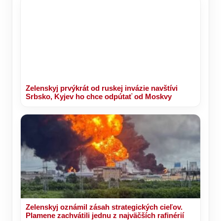
Zelenskyj prvýkrát od ruskej invázie navštívi
Srbsko, Kyjev ho chce odpútať od Moskvy
Zelenskyj oznámil zásah strategických cieľov.
Plamene zachvátili jednu z najväčších rafinérií