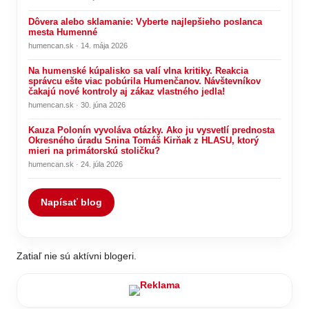
Dôvera alebo sklamanie: Vyberte najlepšieho poslanca
mesta Humenné
humencan.sk · 14. mája 2026
Na humenské kúpalisko sa valí vlna kritiky. Reakcia
správcu ešte viac pobúrila Humenčanov. Návštevníkov
čakajú nové kontroly aj zákaz vlastného jedla!
humencan.sk · 30. júna 2026
Kauza Polonín vyvoláva otázky. Ako ju vysvetlí prednosta
Okresného úradu Snina Tomáš Kirňak z HLASU, ktorý
mieri na primátorskú stoličku?
humencan.sk · 24. júla 2026
Napísať blog
Zatiaľ nie sú aktívni blogeri.