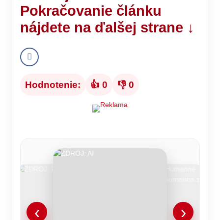
Pokračovanie článku
nájdete na ďalšej strane ↓
Hodnotenie:
👍 0
👎 0
‹
›