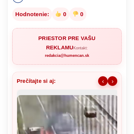
Hodnotenie:
0
0
PRIESTOR PRE VAŠU
REKLAMU
Kontakt:
redakcia@humencan.sk
Prečítajte si aj:
‹
›
Mladí 
Fíni ot