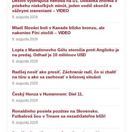
Desivo vyzerajúca nehoda na D1. Dodávka zhorela v
priebehu niekoľkých minút, jeden vodič skončil s
vážnymi zraneniami – VIDEO
9. augusta 2026
Mladí Slováci boli v Kanade blízko bronzu, ale
nakoniec Fíni otočili – VIDEO
9. augusta 2026
Lopta z Maradonovho Gólu storočia proti Anglicku je
na predaj. Odhad je 10 miliónov USD
9. augusta 2026
Radšej nosiť ako prosiť. Záchranár radí, čo si zbaliť
na túru a ako sa zachovať v krízovej situácii
9. augusta 2026
Český Honza v Humennom: Diel 11.
8. augusta 2026
Ronaldinho posiela pozdrav na Slovensko.
Futbalová šou v Trnave sa nezadržateľne blíži!
8. augusta 2026