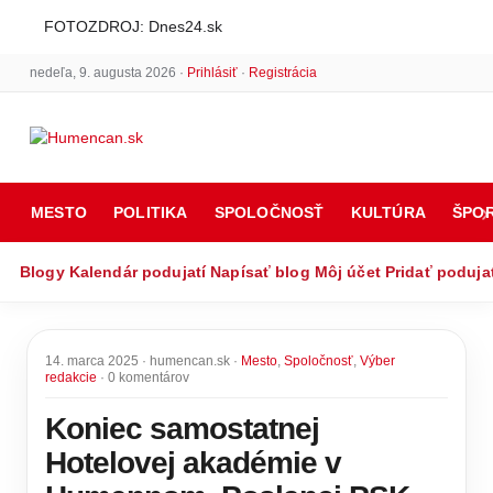
FOTOZDROJ: Dnes24.sk
nedeľa, 9. augusta 2026 ·
Prihlásiť
·
Registrácia
MESTO
POLITIKA
SPOLOČNOSŤ
KULTÚRA
ŠPO
Blogy
Kalendár podujatí
Napísať blog
Môj účet
Pridať poduja
14. marca 2025 · humencan.sk ·
Mesto
,
Spoločnosť
,
Výber
redakcie
· 0 komentárov
Koniec samostatnej
Hotelovej akadémie v