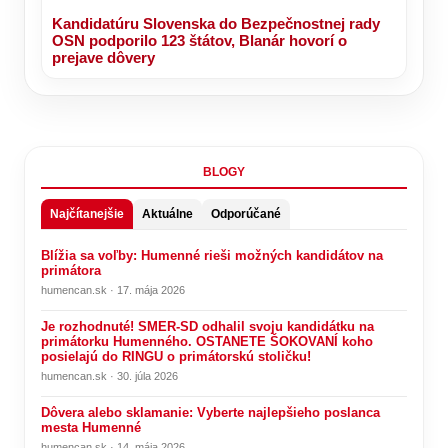
Kandidatúru Slovenska do Bezpečnostnej rady
OSN podporilo 123 štátov, Blanár hovorí o
prejave dôvery
BLOGY
Najčítanejšie
Aktuálne
Odporúčané
Blížia sa voľby: Humenné rieši možných kandidátov na
primátora
humencan.sk · 17. mája 2026
Je rozhodnuté! SMER-SD odhalil svoju kandidátku na
primátorku Humenného. OSTANETE ŠOKOVANÍ koho
posielajú do RINGU o primátorskú stoličku!
humencan.sk · 30. júla 2026
Dôvera alebo sklamanie: Vyberte najlepšieho poslanca
mesta Humenné
humencan.sk · 14. mája 2026