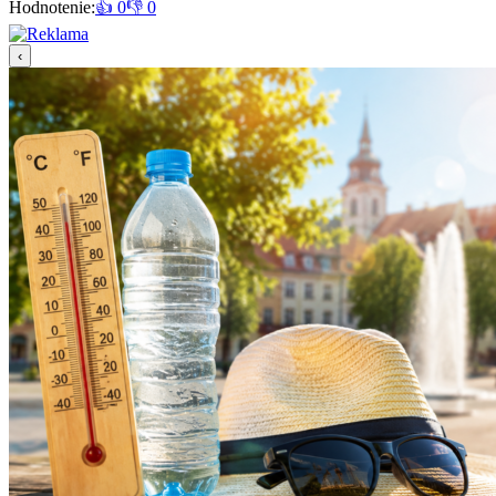
Hodnotenie:
👍 0
👎 0
‹