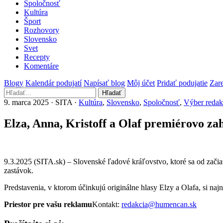
Spoločnosť
Kultúra
Šport
Rozhovory
Slovensko
Svet
Recepty
Komentáre
Blogy
Kalendár podujatí
Napísať blog
Môj účet
Pridať podujatie
Zare
Hľadať
9. marca 2025 · SITA ·
Kultúra
,
Slovensko
,
Spoločnosť
,
Výber redak
Elza, Anna, Kristoff a Olaf premiérovo za
9.3.2025 (SITA.sk) – Slovenské ľadové kráľovstvo, ktoré sa od zači
zastávok.
Predstavenia, v ktorom účinkujú originálne hlasy Elzy a Olafa, si 
Priestor pre vašu reklamu
Kontakt:
redakcia@humencan.sk