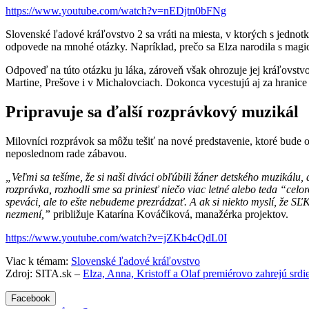
https://www.youtube.com/watch?v=nEDjtn0bFNg
Slovenské ľadové kráľovstvo 2 sa vráti na miesta, v ktorých s jednotk
odpovede na mnohé otázky. Napríklad, prečo sa Elza narodila s mag
Odpoveď na túto otázku ju láka, zároveň však ohrozuje jej kráľovst
Martine, Prešove i v Michalovciach. Dokonca vycestujú aj za hranic
Pripravuje sa ďalší rozprávkový muzikál
Milovníci rozprávok sa môžu tešiť na nové predstavenie, ktoré bude
neposlednom rade zábavou.
„
Veľmi sa tešíme, že si naši diváci obľúbili žáner detského muzikálu
rozprávka, rozhodli sme sa priniesť niečo viac letné alebo teda “cel
speváci, ale to ešte nebudeme prezrádzať. A ak si niekto myslí, že SĽK
nezmení,”
približuje Katarína Kováčiková, manažérka projektov.
https://www.youtube.com/watch?v=jZKb4cQdL0I
Viac k témam:
Slovenské ľadové kráľovstvo
Zdroj: SITA.sk –
Elza, Anna, Kristoff a Olaf premiérovo zahrejú srd
Facebook