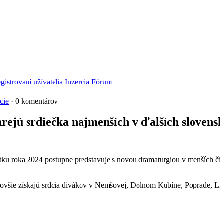
gistrovaní užívatelia
Inzercia
Fórum
cie
· 0 komentárov
hrejú srdiečka najmenších v ďalších sloven
atku roka 2024 postupne predstavuje s novou dramaturgiou v menších č
najnovšie získajú srdcia divákov v Nemšovej, Dolnom Kubíne, Poprade,