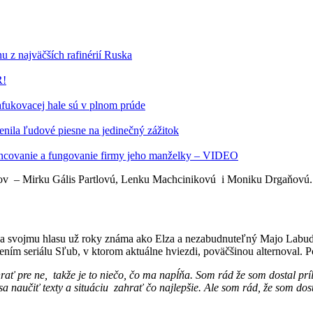
u z najväčších rafinérií Ruska
R!
fukovacej hale sú v plnom prúde
ila ľudové piesne na jedinečný zážitok
inancovanie a fungovanie firmy jeho manželky – VIDEO
rcov – Mirku Gális Partlovú, Lenku Machcinikovú i Moniku Drgaňovú.
svojmu hlasu už roky známa ako Elza a nezabudnuteľný Majo Labuda, v
čením seriálu Sľub, v ktorom aktuálne hviezdi, poväčšinou alternoval. P
rať pre ne, takže je to niečo, čo ma napĺňa. Som rád že som dostal príl
a naučiť texty a situáciu zahrať čo najlepšie. Ale som rád, že som dostal