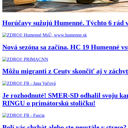
Horúčavy sužujú Humenné. Týchto 6 rád 
Nová sezóna sa začína. HC 19 Humenné vs
Môžu migranti z Ceuty skončiť aj v zách
Je rozhodnuté! SMER-SD odhalil svoju 
RINGU o primátorskú stoličku!
Bolí vás chrbát alebo ste neustále v stres