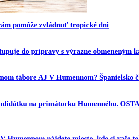
vám pomôže zvládnuť tropické dni
tupuje do prípravy s výrazne obmeneným 
ytnom tábore AJ V Humennom? Španielsko če
kandidátku na primátorku Humenného. OS
e? V Humennom nájdete miesto, kde si vaše t