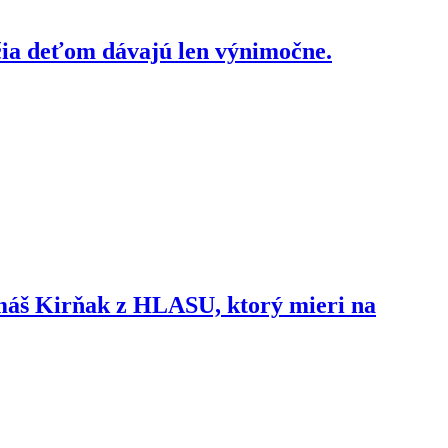
čia deťom dávajú len výnimočne.
omáš Kirňak z HLASU, ktorý mieri na