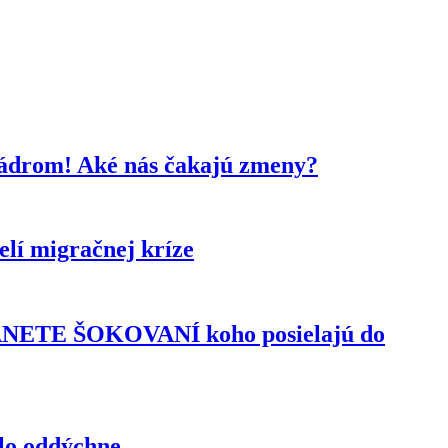
kádrom! Aké nás čakajú zmeny?
lí migračnej kríze
TANETE ŠOKOVANÍ koho posielajú do
elo oddýchne