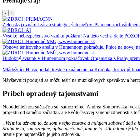
Prečítajte si aj:
‹
›
Zelenskyj oznámil zásah strategických cieľov. Plamene zachvátili jedn
Vysoké nebezpečenstvo vzniku požiaru! Na tieto veci si dajte POZO
Obnova tenisového areálu v Humennom pokračuje. Práce na novej na
Hudobný sviatok v Humennom pokračoval: Organistka z Prahy premen
Mládežníci Hlasu podali trestné oznámenie na Korčoka, kritizujú f
Návštevníci podujatí sa môžu tešiť na muzikálových spevákov a he
Príbeh opradený tajomstvami
Neoddeliteľnou súčasťou sú, samozrejme, Andrea Somorovská, vďaka 
projektu od samého začiatku, ale kvôli časovej zaneprázdnenosti s to
„Veľmi si užívam to, že som v tejto zostave a milujem zabávať deti a h
Sľubu je to, samozrejme, úplne niečo iné, tam je to skôr o tom rýchlo s
hranie pre najmenších je jeho srdcovka.