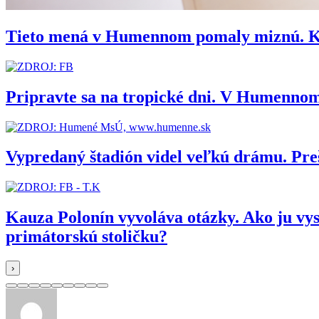
Tieto mená v Humennom pomaly miznú. Kedy
Pripravte sa na tropické dni. V Humennom
Vypredaný štadión videl veľkú drámu. Pr
Kauza Polonín vyvoláva otázky. Ako ju vy
primátorskú stoličku?
›