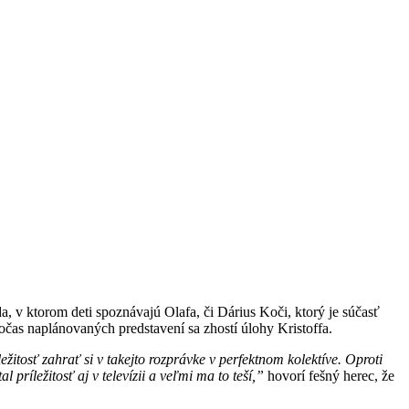
 ktorom deti spoznávajú Olafa, či Dárius Koči, ktorý je súčasť
očas naplánovaných predstavení sa zhostí úlohy Kristoffa.
ežitosť zahrať si v takejto rozprávke v perfektnom kolektíve. Oproti
 príležitosť aj v televízii a veľmi ma to teší,”
hovorí fešný herec, že