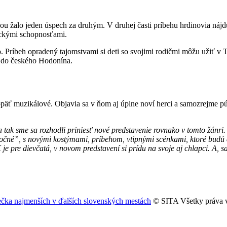
ou žalo jeden úspech za druhým. V druhej časti príbehu hrdinovia nájdu 
ickými schopnosťami.
vo. Príbeh opradený tajomstvami si deti so svojimi rodičmi môžu užiť
e do českého Hodonína.
 opäť muzikálové. Objavia sa v ňom aj úplne noví herci a samozrejme p
, a tak sme sa rozhodli priniesť nové predstavenie rovnako v tomto žá
oročné”, s novými kostýmami, príbehom, vtipnými scénkami, ktoré budú 
 je pre dievčatá, v novom predstavení si prídu na svoje aj chlapci. A, 
iečka najmenších v ďalších slovenských mestách
© SITA Všetky práva 