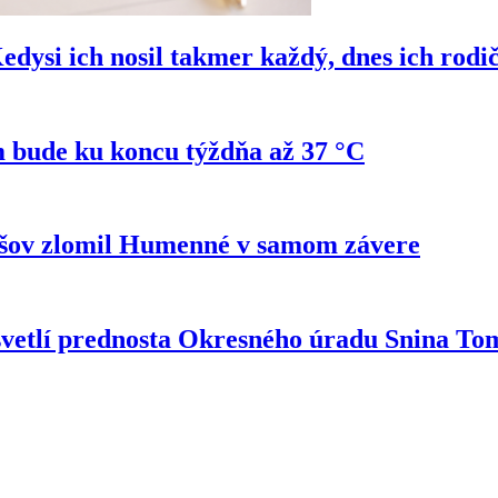
si ich nosil takmer každý, dnes ich rodi
 bude ku koncu týždňa až 37 °C
ešov zlomil Humenné v samom závere
svetlí prednosta Okresného úradu Snina T