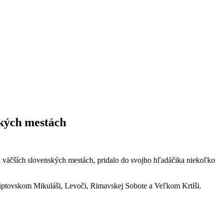
ských mestách
i väčších slovenských mestách, pridalo do svojho hľadáčika niekoľko
 Liptovskom Mikuláši, Levoči, Rimavskej Sobote a Veľkom Krtíši.