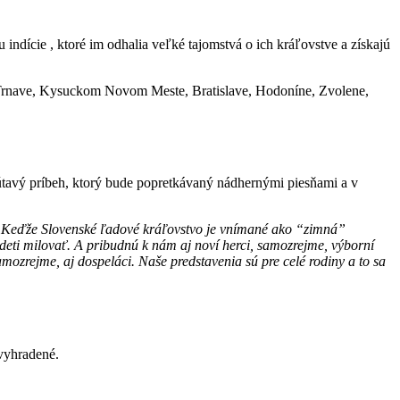
indície , ktoré im odhalia veľké tajomstvá o ich kráľovstve a získajú
 v Trnave, Kysuckom Novom Meste, Bratislave, Hodoníne, Zvolene,
útavý príbeh, ktorý bude popretkávaný nádhernými piesňami a v
nri. Keďže Slovenské ľadové kráľovstvo je vnímané ako “zimná”
deti milovať. A pribudnú k nám aj noví herci, samozrejme, výborní
samozrejme, aj dospeláci. Naše predstavenia sú pre celé rodiny a to sa
vyhradené.