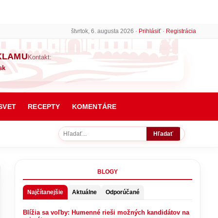
štvrtok, 6. augusta 2026 ·
Prihlásiť
·
Registrácia
KLAMU
Kontakt:
sk
SVET
RECEPTY
KOMENTÁRE
Hľadať
BLOGY
Najčítanejšie
Aktuálne
Odporúčané
Blížia sa voľby: Humenné rieši možných kandidátov na