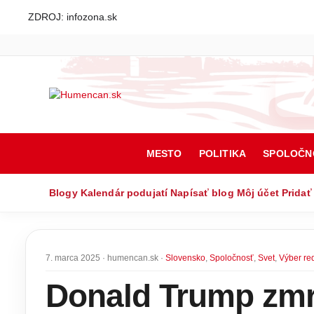
ZDROJ: infozona.sk
MESTO
POLITIKA
SPOLOČN
Blogy
Kalendár podujatí
Napísať blog
Môj účet
Pridať
7. marca 2025 · humencan.sk ·
Slovensko
,
Spoločnosť
,
Svet
,
Výber re
Donald Trump zmr