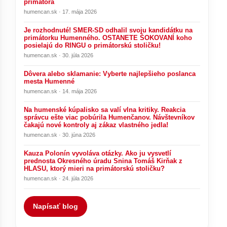
primátora
humencan.sk · 17. mája 2026
Je rozhodnuté! SMER-SD odhalil svoju kandidátku na
primátorku Humenného. OSTANETE ŠOKOVANÍ koho
posielajú do RINGU o primátorskú stoličku!
humencan.sk · 30. júla 2026
Dôvera alebo sklamanie: Vyberte najlepšieho poslanca
mesta Humenné
humencan.sk · 14. mája 2026
Na humenské kúpalisko sa valí vlna kritiky. Reakcia
správcu ešte viac pobúrila Humenčanov. Návštevníkov
čakajú nové kontroly aj zákaz vlastného jedla!
humencan.sk · 30. júna 2026
Kauza Polonín vyvoláva otázky. Ako ju vysvetlí
prednosta Okresného úradu Snina Tomáš Kirňak z
HLASU, ktorý mieri na primátorskú stoličku?
humencan.sk · 24. júla 2026
Napísať blog