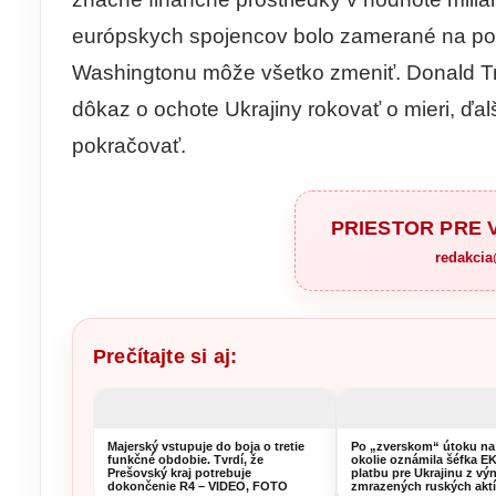
európskych spojencov bolo zamerané na posi
Washingtonu môže všetko zmeniť. Donald Tr
dôkaz o ochote Ukrajiny rokovať o mieri, ďa
pokračovať.
PRIESTOR PRE
redakci
Prečítajte si aj:
Majerský vstupuje do boja o tretie
Po „zverskom“ útoku na
funkčné obdobie. Tvrdí, že
okolie oznámila šéfka E
Prešovský kraj potrebuje
platbu pre Ukrajinu z vý
dokončenie R4 – VIDEO, FOTO
zmrazených ruských akt