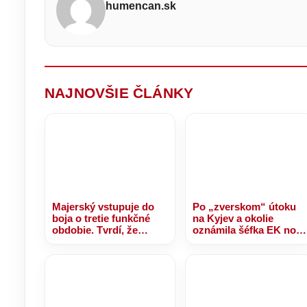
Tomáš
dni
humencan.sk
d
Kirňak
dá
z
v
HLASU,
ktorý
mieri
na
primátorskú
stoličku?
NAJNOVŠIE ČLÁNKY
Majerský vstupuje do
Po „zverskom“ útoku
boja o tretie funkčné
na Kyjev a okolie
obdobie. Tvrdí, že
oznámila šéfka EK nov
Prešovský kraj
platbu pre Ukrajinu z
potrebuje dokončenie
výnosov zo
R4 – VIDEO, FOTO
zmrazených ruských
aktív