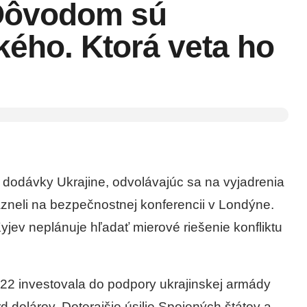
 Dôvodom sú
kého. Ktorá veta ho
 dodávky Ukrajine, odvolávajúc sa na vyjadrenia
zneli na bezpečnostnej konferencii v Londýne.
Kyjev neplánuje hľadať mierové riešenie konfliktu
022 investovala do podpory ukrajinskej armády
d dolárov. Doterajšie úsilie Spojených štátov a