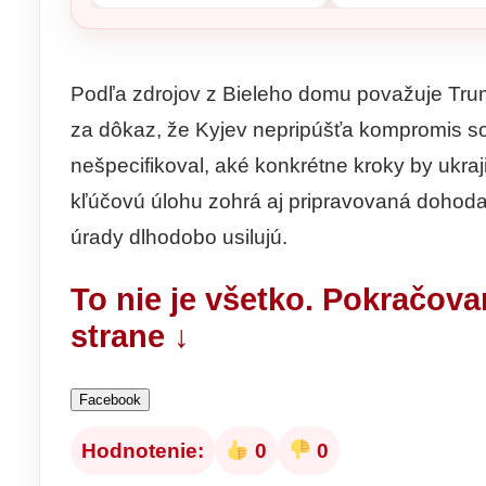
Podľa zdrojov z Bieleho domu považuje Trum
za dôkaz, že Kyjev nepripúšťa kompromis so
nešpecifikoval, aké konkrétne kroky by ukraj
kľúčovú úlohu zohrá aj pripravovaná dohoda
úrady dlhodobo usilujú.
To nie je všetko. Pokračova
strane ↓
Facebook
Hodnotenie:
0
0