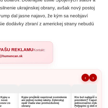
lnenie ukrajinskej obrany, avšak nový postoj
ump dal jasne najavo, že kým sa neobjaví
lšie dodávky zbraní z americkej strany nebudú
 VAŠU REKLAMU
Kontakt:
a@humencan.sk
‹
›
 Kyjev a
Kyjev prvýkrát nepriznal zostrelenie
Kto bol najlepší slovenský
K novú
ani jednej ruskej rakety. Zelenskyj
prezident? Čaputová si v
nosov zo
opäť žiada viac protivzdušnej
jednoznačne získala volič
ív
obrany
Pellegrini si delí miesto s