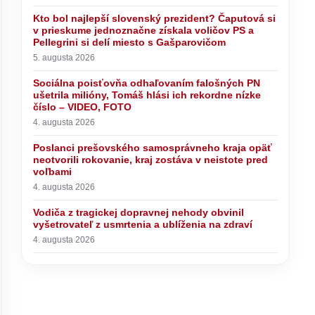
Kto bol najlepší slovenský prezident? Čaputová si
v prieskume jednoznačne získala voličov PS a
Pellegrini si delí miesto s Gašparovičom
5. augusta 2026
Sociálna poisťovňa odhaľovaním falošných PN
ušetrila milióny, Tomáš hlási ich rekordne nízke
číslo – VIDEO, FOTO
4. augusta 2026
Poslanci prešovského samosprávneho kraja opäť
neotvorili rokovanie, kraj zostáva v neistote pred
voľbami
4. augusta 2026
Vodiča z tragickej dopravnej nehody obvinil
vyšetrovateľ z usmrtenia a ublíženia na zdraví
4. augusta 2026