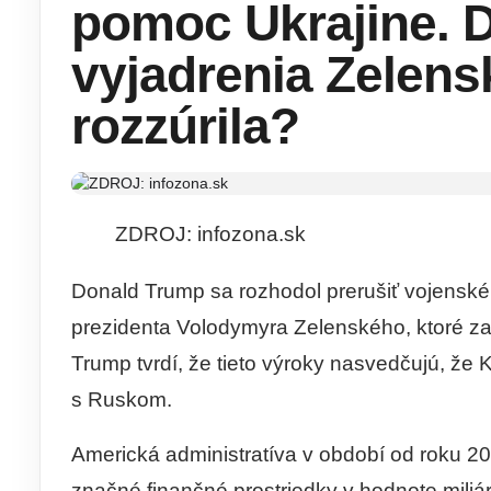
pomoc Ukrajine.
vyjadrenia Zelens
rozzúrila?
ZDROJ: infozona.sk
Donald Trump sa rozhodol prerušiť vojenské
prezidenta Volodymyra Zelenského, ktoré za
Trump tvrdí, že tieto výroky nasvedčujú, že 
s Ruskom.
Americká administratíva v období od roku 2
značné finančné prostriedky v hodnote miliár