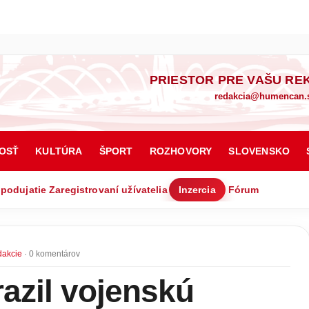
PRIESTOR PRE VAŠU RE
redakcia@humencan.
OSŤ
KULTÚRA
ŠPORT
ROZHOVORY
SLOVENSKO
 podujatie
Zaregistrovaní užívatelia
Inzercia
Fórum
dakcie
· 0 komentárov
azil vojenskú