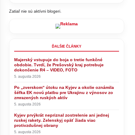
Zatiaľ nie sú aktívni blogeri.
ĎALŠIE ČLÁNKY
Majerský vstupuje do boja o tretie funkčné
obdobie. Tvrdí, že Prešovský kraj potrebuje
dokončenie R4 – VIDEO, FOTO
5. augusta 2026
Po „zverskom“ útoku na Kyjev a okolie oznámila
šéfka EK novú platbu pre Ukrajinu z výnosov zo
zmrazených ruských aktív
5. augusta 2026
Kyjev prvýkrát nepriznal zostrelenie ani jednej
ruskej rakety. Zelenskyj opäť žiada viac
Sociálna poisťovňa odhaľovaním
protivzdušnej obrany
 prieskume
falošných PN ušetrila milióny, Tomáš
ov PS a
hlási ich rekordne nízke číslo –
5. augusta 2026
VIDEO, FOTO