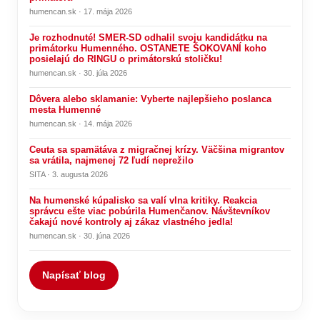
humencan.sk · 17. mája 2026
Je rozhodnuté! SMER-SD odhalil svoju kandidátku na
primátorku Humenného. OSTANETE ŠOKOVANÍ koho
posielajú do RINGU o primátorskú stoličku!
humencan.sk · 30. júla 2026
Dôvera alebo sklamanie: Vyberte najlepšieho poslanca
mesta Humenné
humencan.sk · 14. mája 2026
Ceuta sa spamätáva z migračnej krízy. Väčšina migrantov
sa vrátila, najmenej 72 ľudí neprežilo
SITA · 3. augusta 2026
Na humenské kúpalisko sa valí vlna kritiky. Reakcia
správcu ešte viac pobúrila Humenčanov. Návštevníkov
čakajú nové kontroly aj zákaz vlastného jedla!
humencan.sk · 30. júna 2026
Napísať blog