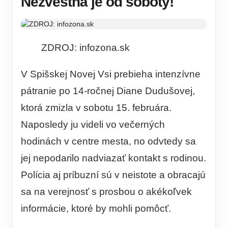
Nezvestná je od soboty!
ZDROJ: infozona.sk
V Spišskej Novej Vsi prebieha intenzívne
pátranie po 14-ročnej Diane Dudušovej,
ktorá zmizla v sobotu 15. februára.
Naposledy ju videli vo večerných
hodinách v centre mesta, no odvtedy sa
jej nepodarilo nadviazať kontakt s rodinou.
Polícia aj príbuzní sú v neistote a obracajú
sa na verejnosť s prosbou o akékoľvek
informácie, ktoré by mohli pomôcť.