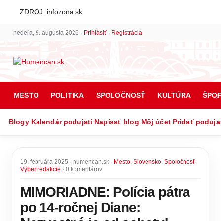
ZDROJ: infozona.sk
nedeľa, 9. augusta 2026 ·
Prihlásiť
·
Registrácia
MESTO
POLITIKA
SPOLOČNOSŤ
KULTÚRA
ŠPO
Blogy
Kalendár podujatí
Napísať blog
Môj účet
Pridať poduja
19. februára 2025 · humencan.sk ·
Mesto
,
Slovensko
,
Spoločnosť
,
Výber redakcie
· 0 komentárov
MIMORIADNE: Polícia pátra
po 14-ročnej Diane: