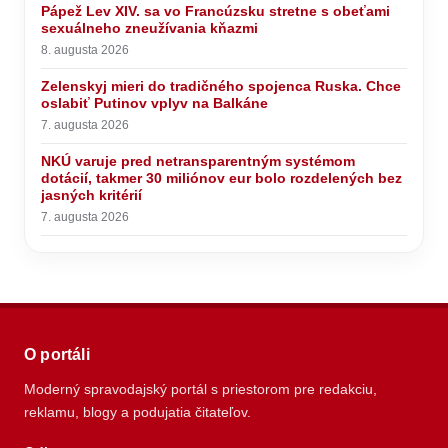
Pápež Lev XIV. sa vo Francúzsku stretne s obeťami
sexuálneho zneužívania kňazmi
8. augusta 2026
Zelenskyj mieri do tradičného spojenca Ruska. Chce
oslabiť Putinov vplyv na Balkáne
7. augusta 2026
NKÚ varuje pred netransparentným systémom
dotácií, takmer 30 miliónov eur bolo rozdelených bez
jasných kritérií
7. augusta 2026
O portáli
Moderný spravodajský portál s priestorom pre redakciu,
reklamu, blogy a podujatia čitateľov.