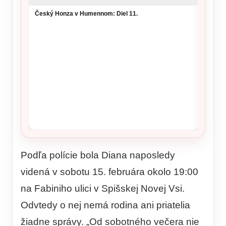
šou v 
Český Honza v Humennom: Diel 11.
Podľa polície bola Diana naposledy
videná v sobotu 15. februára okolo 19:00
na Fabiniho ulici v Spišskej Novej Vsi.
Odvtedy o nej nemá rodina ani priatelia
žiadne správy. „Od sobotného večera nie