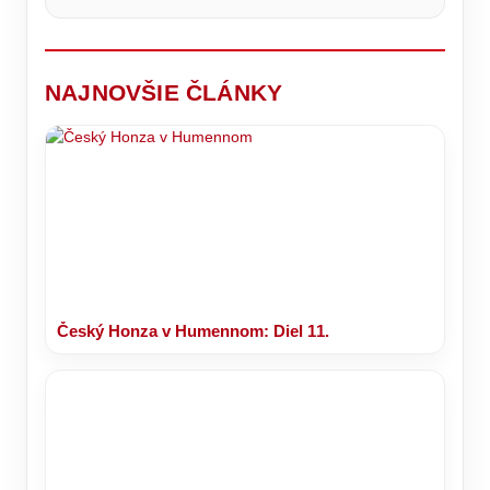
si
rodičia
°C
vaše
deťom
telo
dávajú
oddýchne
len
výnimočne.
NAJNOVŠIE ČLÁNKY
Český Honza v Humennom: Diel 11.