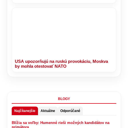
USA upozorňujú na ruskú provokáciu, Moskva
by mohla otestovať NATO
BLOGY
Najčítanejšie
Aktuálne
Odporúčané
Blížia sa voľby: Humenné rieši možných kandidátov na
primátora