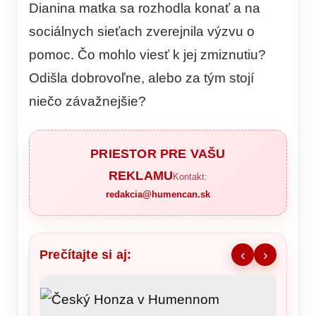
Dianina matka sa rozhodla konať a na
sociálnych sieťach zverejnila výzvu o
pomoc. Čo mohlo viesť k jej zmiznutiu?
Odišla dobrovoľne, alebo za tým stojí
niečo závažnejšie?
PRIESTOR PRE VAŠU
REKLAMU
Kontakt:
redakcia@humencan.sk
Prečítajte si aj:
‹
›
Ronald