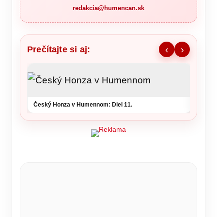
redakcia@humencan.sk
Prečítajte si aj:
‹
›
Ronald
šou v 
Český Honza v Humennom: Diel 11.