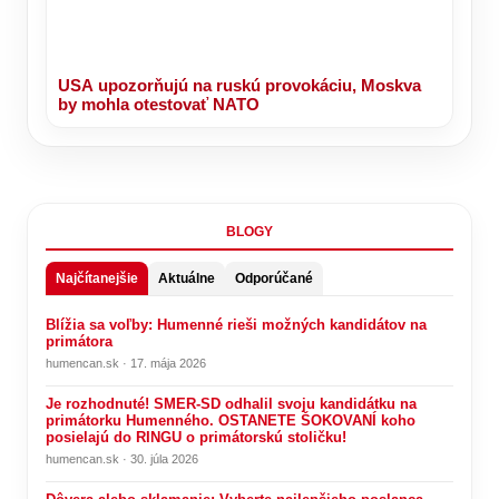
USA upozorňujú na ruskú provokáciu, Moskva
by mohla otestovať NATO
BLOGY
Najčítanejšie
Aktuálne
Odporúčané
Blížia sa voľby: Humenné rieši možných kandidátov na
primátora
humencan.sk · 17. mája 2026
Je rozhodnuté! SMER-SD odhalil svoju kandidátku na
primátorku Humenného. OSTANETE ŠOKOVANÍ koho
posielajú do RINGU o primátorskú stoličku!
humencan.sk · 30. júla 2026