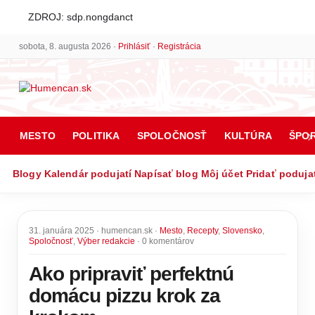
ZDROJ: sdp.nongdanct
sobota, 8. augusta 2026 ·
Prihlásiť
·
Registrácia
MESTO
POLITIKA
SPOLOČNOSŤ
KULTÚRA
ŠPO
Blogy
Kalendár podujatí
Napísať blog
Môj účet
Pridať poduja
31. januára 2025 · humencan.sk ·
Mesto
,
Recepty
,
Slovensko
,
Spoločnosť
,
Výber redakcie
· 0 komentárov
Ako pripraviť perfektnú
domácu pizzu krok za