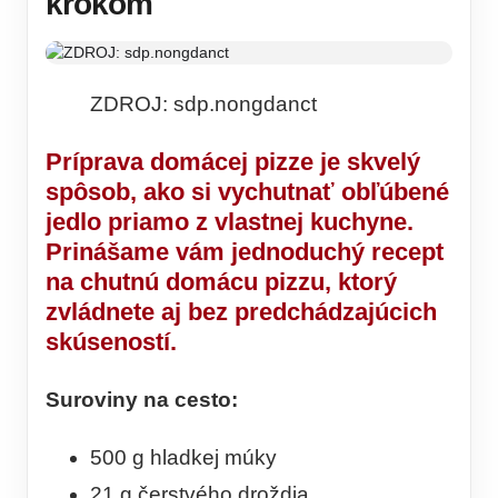
krokom
ZDROJ: sdp.nongdanct
Príprava domácej pizze je skvelý
spôsob, ako si vychutnať obľúbené
jedlo priamo z vlastnej kuchyne.
Prinášame vám jednoduchý recept
na chutnú domácu pizzu, ktorý
zvládnete aj bez predchádzajúcich
skúseností.
Suroviny na cesto:
500 g hladkej múky
21 g čerstvého droždia