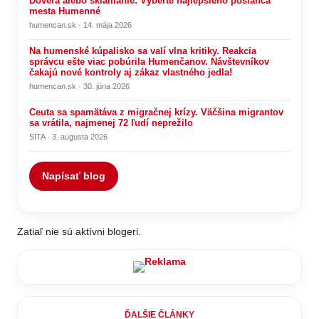
Dôvera alebo sklamanie: Vyberte najlepšieho poslanca
mesta Humenné
humencan.sk · 14. mája 2026
Na humenské kúpalisko sa valí vlna kritiky. Reakcia
správcu ešte viac pobúrila Humenčanov. Návštevníkov
čakajú nové kontroly aj zákaz vlastného jedla!
humencan.sk · 30. júna 2026
Ceuta sa spamätáva z migračnej krízy. Väčšina migrantov
sa vrátila, najmenej 72 ľudí neprežilo
SITA · 3. augusta 2026
Napísať blog
Zatiaľ nie sú aktívni blogeri.
ĎALŠIE ČLÁNKY