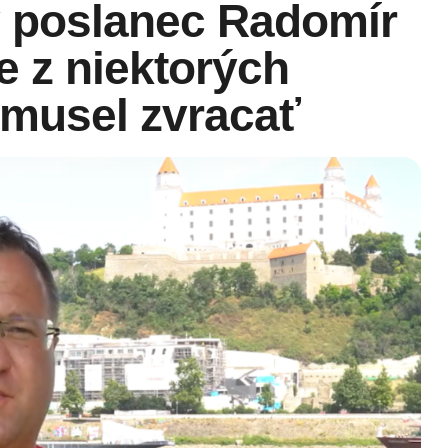
ý poslanec Radomír
že z niektorých
 musel zvracať