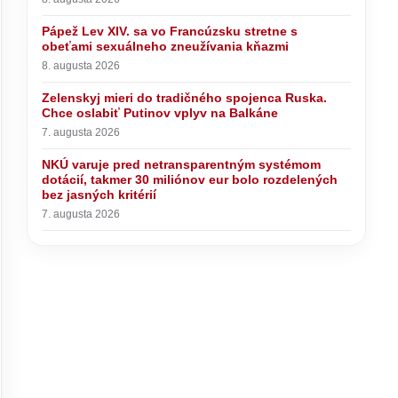
Pápež Lev XIV. sa vo Francúzsku stretne s
obeťami sexuálneho zneužívania kňazmi
8. augusta 2026
Zelenskyj mieri do tradičného spojenca Ruska.
Chce oslabiť Putinov vplyv na Balkáne
7. augusta 2026
NKÚ varuje pred netransparentným systémom
dotácií, takmer 30 miliónov eur bolo rozdelených
bez jasných kritérií
7. augusta 2026
o
Pápež Lev XIV. sa vo Francúzsku
podporilo
stretne s obeťami sexuálneho