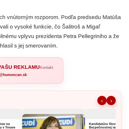
och vnútorným rozporom. Podľa predsedu Matúša
ali o vysoké funkcie, čo Šalitroš a Migaľ
 silnému vplyvu prezidenta Petra Pellegriniho a že
lasil s jej smerovaním.
 VAŠU REKLAMU
Kontakt:
a@humencan.sk
‹
›
rav na
Kandidatúru Slovenska d
u v Trnave
Bezpečnostnej rady OSN 