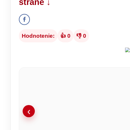
strane ↓
Hodnotenie:
👍 0
👎 0
‹