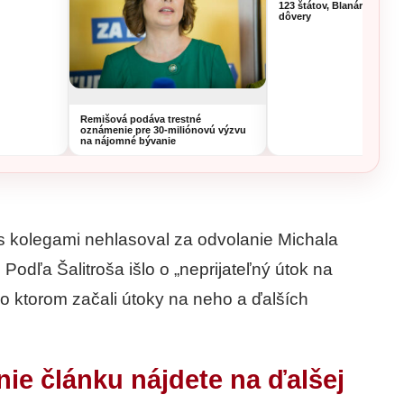
123 štátov, Blanár hovorí 
dôvery
Remišová podáva trestné
oznámenie pre 30-miliónovú výzvu
na nájomné bývanie
 s kolegami nehlasoval za odvolanie Michala
odľa Šalitroša išlo o „neprijateľný útok na
po ktorom začali útoky na neho a ďalších
nie článku nájdete na ďalšej