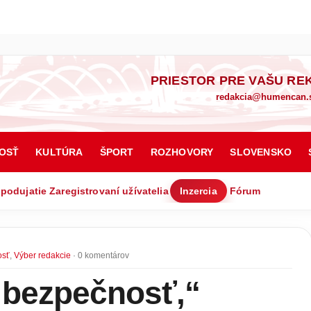
PRIESTOR PRE VAŠU RE
redakcia@humencan.
OSŤ
KULTÚRA
ŠPORT
ROZHOVORY
SLOVENSKO
 podujatie
Zaregistrovaní užívatelia
Inzercia
Fórum
osť
,
Výber redakcie
· 0 komentárov
 bezpečnosť,“