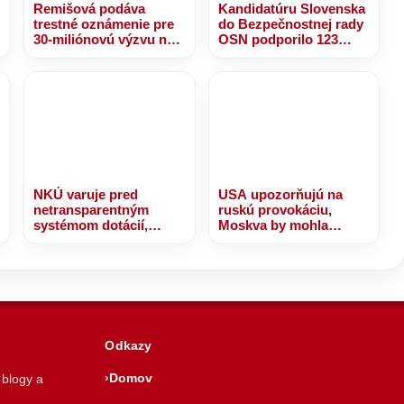
Remišová podáva
Kandidatúru Slovenska
trestné oznámenie pre
do Bezpečnostnej rady
30-miliónovú výzvu na
OSN podporilo 123
nájomné bývanie
štátov, Blanár hovorí o
prejave dôvery
NKÚ varuje pred
USA upozorňujú na
netransparentným
ruskú provokáciu,
systémom dotácií,
Moskva by mohla
takmer 30 miliónov eur
otestovať NATO
bolo rozdelených bez
jasných kritérií
Odkazy
Domov
 blogy a