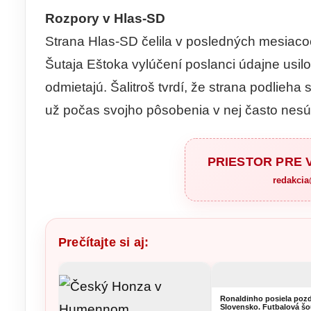
Rozpory v Hlas-SD
Strana Hlas-SD čelila v posledných mesiac
Šutaja Eštoka vylúčení poslanci údajne usilov
odmietajú. Šalitroš tvrdí, že strana podlieha
už počas svojho pôsobenia v nej často nesúh
PRIESTOR PRE
redakci
Prečítajte si aj:
Ronaldinho posiela pozd
Slovensko. Futbalová šo