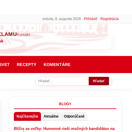
sobota, 8. augusta 2026 ·
Prihlásiť
·
Registrácia
KLAMU
Kontakt:
sk
SVET
RECEPTY
KOMENTÁRE
Hľadať
BLOGY
Najčítanejšie
Aktuálne
Odporúčané
Blížia sa voľby: Humenné rieši možných kandidátov na