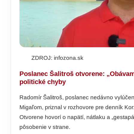
ZDROJ: infozona.sk
Poslanec Šalitroš otvorene: „Obávam
politické chyby
Radomír Šalitroš, poslanec nedávno vylúče
Migaľom, priznal v rozhovore pre denník Ko
Otvorene hovorí o napätí, nátlaku a „gestapá
pôsobenie v strane.