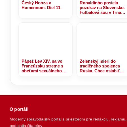
Český Honza v
Ronaldinho posiela
Humennom: Diel 11.
pozdrav na Slovensko.
Futbalová šou v Trnave
sa nezadržateľne blíži!
Pápež Lev XIV. sa vo
Zelenskyj mieri do
Francúzsku stretne s
tradičného spojenca
obeťami sexuálneho
Ruska. Chce oslabiť
zneužívania kňazmi
Putinov vplyv na
Balkáne
O portáli
Moderný spravodajský portál s priestorom pre redakciu, reklamu,
podujatia čitateľov.