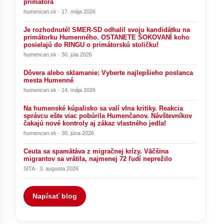
primátora
humencan.sk · 17. mája 2026
Je rozhodnuté! SMER-SD odhalil svoju kandidátku na
primátorku Humenného. OSTANETE ŠOKOVANÍ koho
posielajú do RINGU o primátorskú stoličku!
humencan.sk · 30. júla 2026
Dôvera alebo sklamanie: Vyberte najlepšieho poslanca
mesta Humenné
humencan.sk · 14. mája 2026
Na humenské kúpalisko sa valí vlna kritiky. Reakcia
správcu ešte viac pobúrila Humenčanov. Návštevníkov
čakajú nové kontroly aj zákaz vlastného jedla!
humencan.sk · 30. júna 2026
Ceuta sa spamätáva z migračnej krízy. Väčšina
migrantov sa vrátila, najmenej 72 ľudí neprežilo
SITA · 3. augusta 2026
Napísať blog