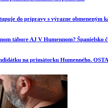
tupuje do prípravy s výrazne obmeneným 
ytnom tábore AJ V Humennom? Španielsko če
kandidátku na primátorku Humenného. OS