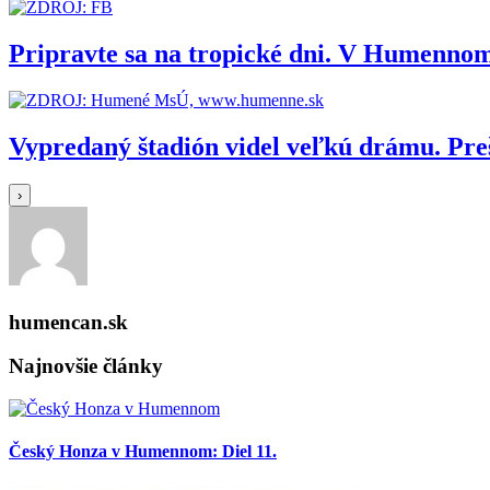
Pripravte sa na tropické dni. V Humennom
Vypredaný štadión videl veľkú drámu. Pr
›
humencan.sk
Najnovšie články
Český Honza v Humennom: Diel 11.