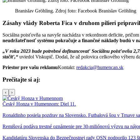
Branislav Gröhling. Zdroj foto: Facebook Branislav Gröhling
Zásahy vlády Roberta Fica v druhom pilieri pripravil
Sociálna poisťovňa sa navyše nachádza v rekordnom deficite, pričom 
neudržateľnosť systému pokračuje a finančné náklady budú v na
„V roku 2023 bude potrebné dofinancovať Sociálnu poisťovňu 2,75 m
stačiť,“
uviedol Viskupič. Dodal, že až polovica celkového výberu dan
Priestor pre vašu reklamu
Kontakt:
redakcia@humencan.sk
Prečítajte si aj:
‹
›
Český Honza v Humennom: Diel 11.
Ronaldinho posiela pozdrav na Slovensko. Futbalová šou v Trnave sa 
Remišová podáva trestné oznámenie pre 30-miliónovú výzvu na náj
Kandidatúru Slovenska do Bezpečnostnej rady OSN podporilo 123 štá