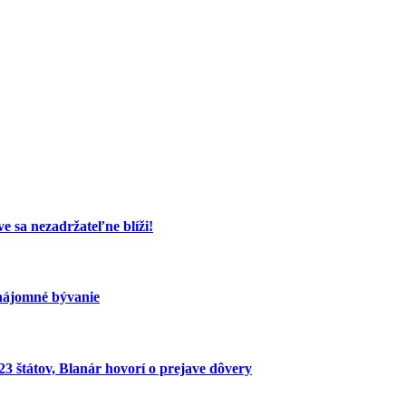
e sa nezadržateľne blíži!
nájomné bývanie
 štátov, Blanár hovorí o prejave dôvery