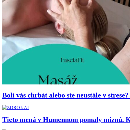
Bolí vás chrbát alebo ste neustále v stres
Tieto mená v Humennom pomaly miznú. Kedy