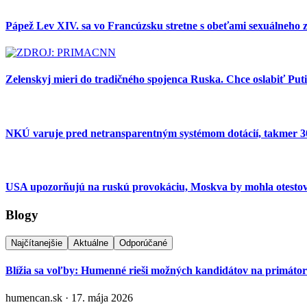
Pápež Lev XIV. sa vo Francúzsku stretne s obeťami sexuálneho 
Zelenskyj mieri do tradičného spojenca Ruska. Chce oslabiť Put
NKÚ varuje pred netransparentným systémom dotácií, takmer 30 
USA upozorňujú na ruskú provokáciu, Moskva by mohla otest
Blogy
Najčítanejšie
Aktuálne
Odporúčané
Blížia sa voľby: Humenné rieši možných kandidátov na primáto
humencan.sk · 17. mája 2026