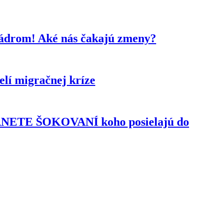
kádrom! Aké nás čakajú zmeny?
lí migračnej kríze
TANETE ŠOKOVANÍ koho posielajú do