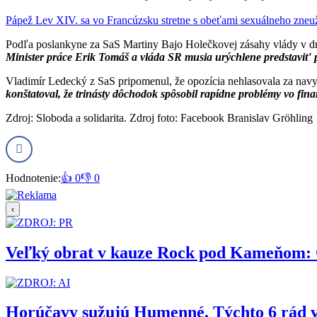
Pápež Lev XIV. sa vo Francúzsku stretne s obeťami sexuálneho zneu
Podľa poslankyne za SaS Martiny Bajo Holečkovej zásahy vlády v dr
Minister práce Erik Tomáš a vláda SR musia urýchlene predstaviť 
Vladimír Ledecký z SaS pripomenul, že opozícia nehlasovala za navy
konštatoval, že trinásty dôchodok spôsobil rapídne problémy vo fi
Zdroj: Sloboda a solidarita. Zdroj foto: Facebook Branislav Gröhling
Hodnotenie:
👍 0
👎 0
‹
Veľký obrat v kauze Rock pod Kameňom: Org
Horúčavy sužujú Humenné. Týchto 6 rád 