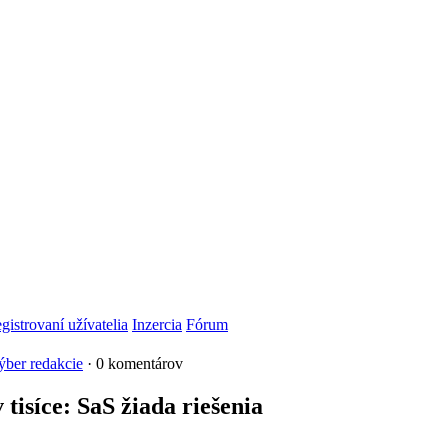
gistrovaní užívatelia
Inzercia
Fórum
ber redakcie
· 0 komentárov
tisíce: SaS žiada riešenia