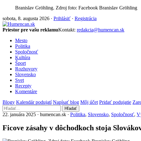
Branislav Gröhling. Zdroj foto: Facebook Branislav Gröhling
sobota, 8. augusta 2026 ·
Prihlásiť
·
Registrácia
Priestor pre vašu reklamu
Kontakt:
redakcia@humencan.sk
Mesto
Politika
Spoločnosť
Kultúra
Šport
Rozhovory
Slovensko
Svet
Recepty
Komentáre
Blogy
Kalendár podujatí
Napísať blog
Môj účet
Pridať podujatie
Zare
Hľadať
22. januára 2025 · humencan.sk ·
Politika
,
Slovensko
,
Spoločnosť
,
Vý
Ficove zásahy v dôchodkoch stoja Slovákov 