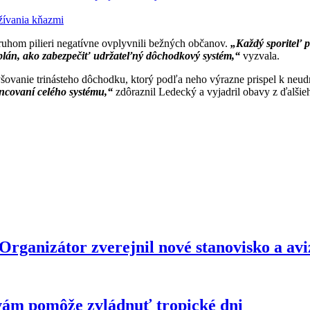
žívania kňazmi
uhom pilieri negatívne ovplyvnili bežných občanov.
„Každý sporiteľ p
plán, ako zabezpečiť udržateľný dôchodkový systém,“
vyzvala.
šovanie trinásteho dôchodku, ktorý podľa neho výrazne prispel k neud
nancovaní celého systému,“
zdôraznil Ledecký a vyjadril obavy z ďalšieh
anizátor zverejnil nové stanovisko a avizu
vám pomôže zvládnuť tropické dni