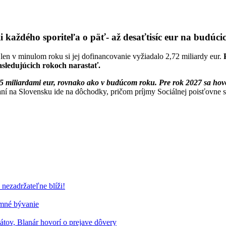
i každého sporiteľa o päť- až desaťtisíc eur na budúc
len v minulom roku si jej dofinancovanie vyžiadalo 2,72 miliardy eur.
sledujúcich rokoch narastať.
iliardami eur, rovnako ako v budúcom roku. Pre rok 2027 sa hovorí 
í na Slovensku ide na dôchodky, pričom príjmy Sociálnej poisťovne sa 
nezadržateľne blíži!
omné bývanie
tov, Blanár hovorí o prejave dôvery