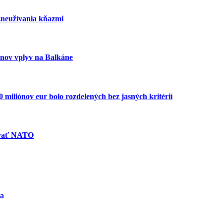
zneužívania kňazmi
inov vplyv na Balkáne
miliónov eur bolo rozdelených bez jasných kritérií
ovať NATO
ra