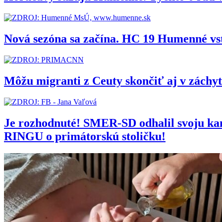
Nová sezóna sa začína. HC 19 Humenné vs
Môžu migranti z Ceuty skončiť aj v zách
Je rozhodnuté! SMER-SD odhalil svoju 
RINGU o primátorskú stoličku!