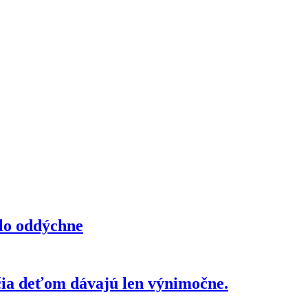
elo oddýchne
čia deťom dávajú len výnimočne.