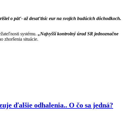
rišiel o päť- až desaťtisíc eur na svojich budúcich dôchodkoch.
ržateľnosti systému.
„Najvyšší kontrolný úrad SR jednoznačne
o zhoršenia situácie.
je ďalšie odhalenia.. O čo sa jedná?