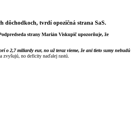
ich dôchodkoch, tvrdí opozičná strana SaS.
Podpredseda strany Marián Viskupič upozorňuje, že
o 2,7 miliardy eur, no už teraz vieme, že ani tieto sumy nebudú
zvyšujú, no deficity naďalej rastú.