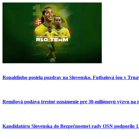
Ronaldinho posiela pozdrav na Slovensko. Futbalová šou v Trnav
Remišová podáva trestné oznámenie pre 30-miliónovú výzvu na 
Kandidatúru Slovenska do Bezpečnostnej rady OSN podporilo 123