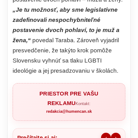
„Je tu možnosť, aby sme legislatívne
zadefinovali nespochybniteľné
postavenie dvoch pohlaví, to je muž a
žena,“
povedal Taraba. Zároveň vyjadril
presvedčenie, že takýto krok pomôže
Slovensku vyhnúť sa tlaku LGBTI
ideológie a jej presadzovaniu v školách.
PRIESTOR PRE VAŠU
REKLAMU
Kontakt:
redakcia@humencan.sk
Prečítajte si aj:
‹
›