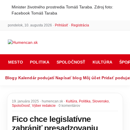
Minister životného prostredia Tomáš Taraba. Zdroj foto:
Facebook Tomáš Taraba
pondelok, 10. augusta 2026 ·
Prihlásiť
·
Registrácia
MESTO
POLITIKA
SPOLOČNOSŤ
KULTÚRA
ŠPO
Blogy
Kalendár podujatí
Napísať blog
Môj účet
Pridať poduja
19. januára 2025 · humencan.sk ·
Kultúra
,
Politika
,
Slovensko
,
Spoločnosť
,
Výber redakcie
· 0 komentárov
Fico chce legislatívne
zabrániť presadzovaniu