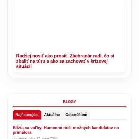
Radšej nosiť ako prosiť. Záchranár radí, čo si
zbaliť na túru a ako sa zachovať v krízovej
situácii
BLOGY
Najčítanejšie
Aktuálne
Odporúčané
Blížia sa voľby: Humenné rieši možných kandidátov na
primátora
humencan.sk · 17. mája 2026