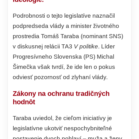
Podrobnosti o tejto legislatíve naznačil
podpredseda vlády a minister životného
prostredia Tomáš Taraba (nominant SNS)
v diskusnej relácii TA3
V politike
. Líder
Progresívneho Slovenska (PS) Michal
Šimečka však tvrdí, že ide len o pokus
odviesť pozornosť od zlyhaní vlády.
Zákony na ochranu tradičných
hodnôt
Taraba uviedol, že cieľom iniciatívy je
legislatívne ukotviť nespochybniteľné
postavenie dvoch pohlaví – muža a ženy.