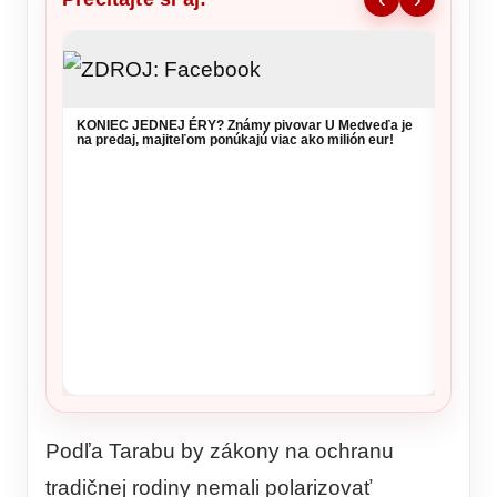
KONIEC JEDNEJ ÉRY? Známy pivovar U Medveďa je
DESIVÝ
na predaj, majiteľom ponúkajú viac ako milión eur!
dohrýz
Podľa Tarabu by zákony na ochranu
tradičnej rodiny nemali polarizovať