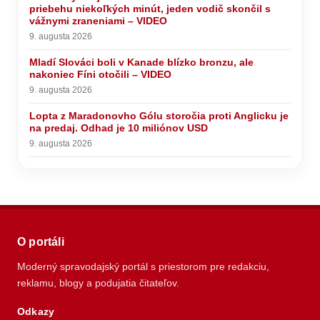
priebehu niekoľkých minút, jeden vodič skončil s
vážnymi zraneniami – VIDEO
9. augusta 2026
Mladí Slováci boli v Kanade blízko bronzu, ale
nakoniec Fíni otočili – VIDEO
9. augusta 2026
Lopta z Maradonovho Gólu storočia proti Anglicku je
na predaj. Odhad je 10 miliónov USD
9. augusta 2026
O portáli
Moderný spravodajský portál s priestorom pre redakciu,
reklamu, blogy a podujatia čitateľov.
Odkazy