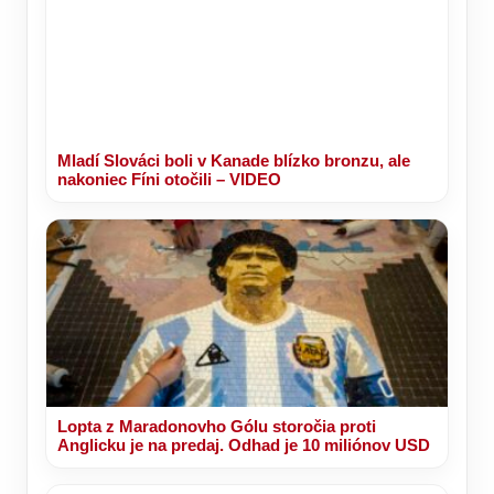
Mladí Slováci boli v Kanade blízko bronzu, ale
nakoniec Fíni otočili – VIDEO
Lopta z Maradonovho Gólu storočia proti
Anglicku je na predaj. Odhad je 10 miliónov USD