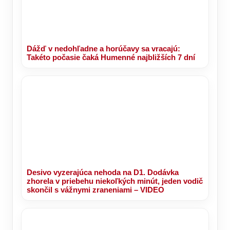
Dážď v nedohľadne a horúčavy sa vracajú:
Takéto počasie čaká Humenné najbližších 7 dní
Desivo vyzerajúca nehoda na D1. Dodávka
zhorela v priebehu niekoľkých minút, jeden vodič
skončil s vážnymi zraneniami – VIDEO