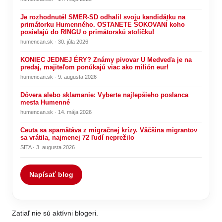
Je rozhodnuté! SMER-SD odhalil svoju kandidátku na
primátorku Humenného. OSTANETE ŠOKOVANÍ koho
posielajú do RINGU o primátorskú stoličku!
humencan.sk · 30. júla 2026
KONIEC JEDNEJ ÉRY? Známy pivovar U Medveďa je na
predaj, majiteľom ponúkajú viac ako milión eur!
humencan.sk · 9. augusta 2026
Dôvera alebo sklamanie: Vyberte najlepšieho poslanca
mesta Humenné
humencan.sk · 14. mája 2026
Ceuta sa spamätáva z migračnej krízy. Väčšina migrantov
sa vrátila, najmenej 72 ľudí neprežilo
SITA · 3. augusta 2026
Napísať blog
Zatiaľ nie sú aktívni blogeri.