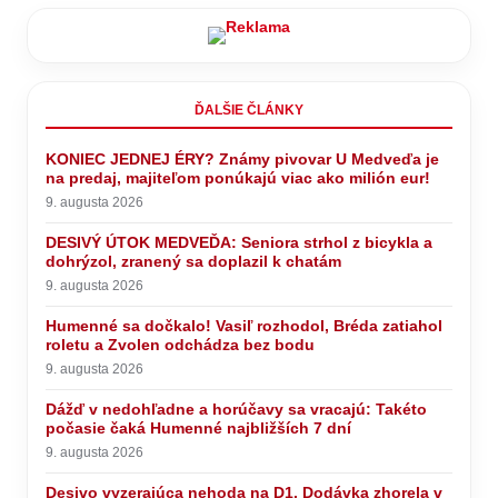
ĎALŠIE ČLÁNKY
KONIEC JEDNEJ ÉRY? Známy pivovar U Medveďa je
na predaj, majiteľom ponúkajú viac ako milión eur!
9. augusta 2026
DESIVÝ ÚTOK MEDVEĎA: Seniora strhol z bicykla a
dohrýzol, zranený sa doplazil k chatám
9. augusta 2026
Humenné sa dočkalo! Vasiľ rozhodol, Bréda zatiahol
roletu a Zvolen odchádza bez bodu
9. augusta 2026
Dážď v nedohľadne a horúčavy sa vracajú: Takéto
počasie čaká Humenné najbližších 7 dní
9. augusta 2026
Desivo vyzerajúca nehoda na D1. Dodávka zhorela v