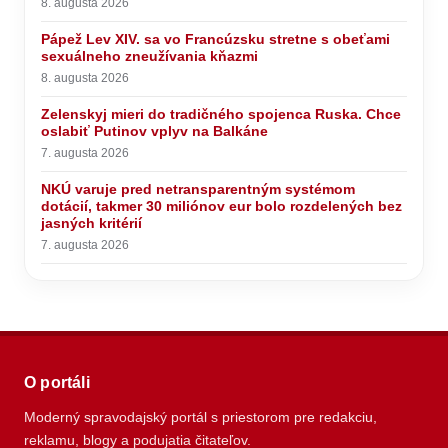
8. augusta 2026
Pápež Lev XIV. sa vo Francúzsku stretne s obeťami
sexuálneho zneužívania kňazmi
8. augusta 2026
Zelenskyj mieri do tradičného spojenca Ruska. Chce
oslabiť Putinov vplyv na Balkáne
7. augusta 2026
NKÚ varuje pred netransparentným systémom
dotácií, takmer 30 miliónov eur bolo rozdelených bez
jasných kritérií
7. augusta 2026
O portáli
Moderný spravodajský portál s priestorom pre redakciu,
reklamu, blogy a podujatia čitateľov.