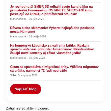
Je rozhodnuté! SMER-SD odhalil svoju kandidátku na
primátorku Humenného. OSTANETE ŠOKOVANÍ koho
posielajú do RINGU o primátorskú stoličku!
humencan.sk · 30. júla 2026
Dôvera alebo sklamanie: Vyberte najlepšieho poslanca
mesta Humenné
humencan.sk · 14. mája 2026
Na humenské kúpalisko sa valí vlna kritiky. Reakcia
správcu ešte viac pobúrila Humenčanov. Návštevníkov
čakajú nové kontroly aj zákaz vlastného jedla!
humencan.sk · 30. júna 2026
Ceuta sa spamätáva z migračnej krízy. Väčšina migrantov
sa vrátila, najmenej 72 ľudí neprežilo
SITA · 3. augusta 2026
Napísať blog
Zatiaľ nie sú aktívni blogeri.