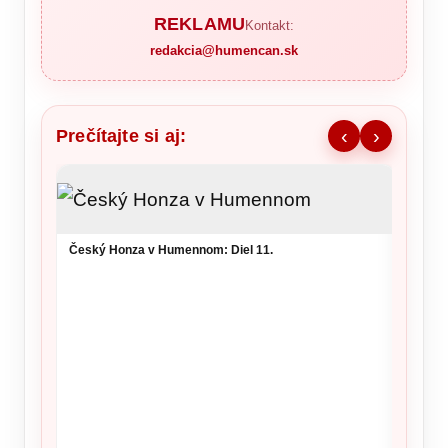
REKLAMU
Kontakt:
redakcia@humencan.sk
Prečítajte si aj:
‹
›
Ronald
šou v 
Český Honza v Humennom: Diel 11.