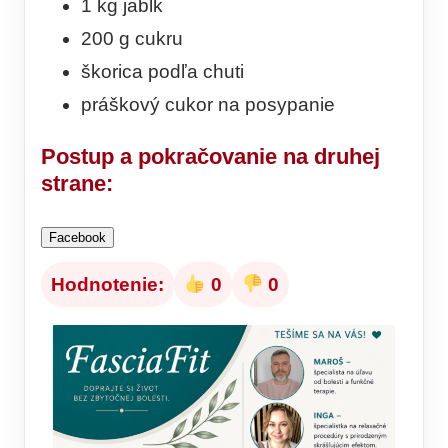
1 kg jabĺk
200 g cukru
škorica podľa chuti
práškový cukor na posypanie
Postup
a pokračovanie na druhej
strane:
Facebook
Hodnotenie:
0
0