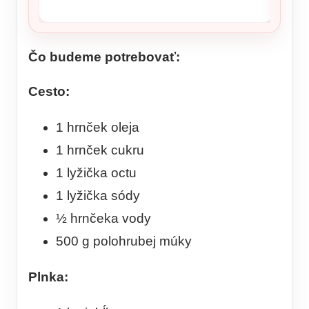
Čo budeme potrebovať:
Cesto:
1 hrnček oleja
1 hrnček cukru
1 lyžička octu
1 lyžička sódy
½ hrnčeka vody
500 g polohrubej múky
Plnka: