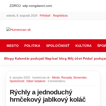
ZDROJ: sdp.nongdanct.com
sobota, 8. augusta 2026 ·
Prihlásiť
·
Registrácia
MESTO
POLITIKA
SPOLOČNOSŤ
KULTÚRA
ŠPO
Blogy
Kalendár podujatí
Napísať blog
Môj účet
Pridať poduja
6. januára 2025 · humencan.sk ·
Mesto
,
Recepty
,
Slovensko
,
Spoločnosť
,
Výber redakcie
· 0 komentárov
Rýchly a jednoduchý
hrnčekový jablkový koláč