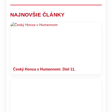
RINGU
telo
dávajú
o
oddýchne
len
primátorskú
výnimočne.
stoličku!
NAJNOVŠIE ČLÁNKY
Český Honza v Humennom: Diel 11.