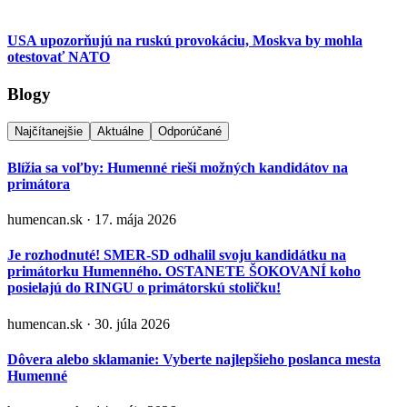
USA upozorňujú na ruskú provokáciu, Moskva by mohla
otestovať NATO
Blogy
Najčítanejšie
Aktuálne
Odporúčané
Blížia sa voľby: Humenné rieši možných kandidátov na
primátora
humencan.sk · 17. mája 2026
Je rozhodnuté! SMER-SD odhalil svoju kandidátku na
primátorku Humenného. OSTANETE ŠOKOVANÍ koho
posielajú do RINGU o primátorskú stoličku!
humencan.sk · 30. júla 2026
Dôvera alebo sklamanie: Vyberte najlepšieho poslanca mesta
Humenné