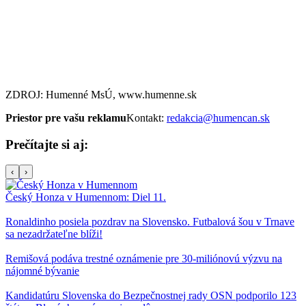
ZDROJ: Humenné MsÚ, www.humenne.sk
Priestor pre vašu reklamu
Kontakt:
redakcia@humencan.sk
Prečítajte si aj:
‹
›
Český Honza v Humennom: Diel 11.
Ronaldinho posiela pozdrav na Slovensko. Futbalová šou v Trnave
sa nezadržateľne blíži!
Remišová podáva trestné oznámenie pre 30-miliónovú výzvu na
nájomné bývanie
Kandidatúru Slovenska do Bezpečnostnej rady OSN podporilo 123