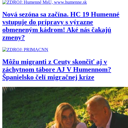
Nová sezóna sa začína. HC 19 Humenné
vstupuje do prípravy s výrazne
obmeneným kádrom! Aké nás čakajú
zmeny?
Môžu migranti z Ceuty skončiť aj v
záchytnom tábore AJ V Humennom?
Španielsko čelí migračnej kríze