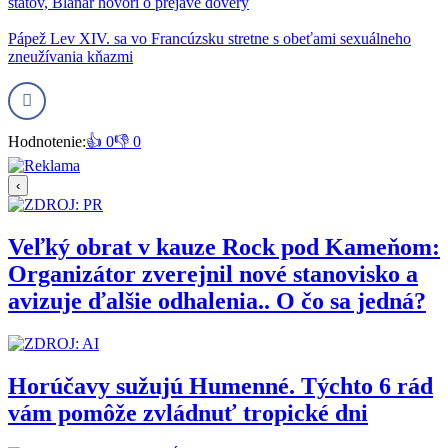
štátov, Blanár hovorí o prejave dôvery
Pápež Lev XIV. sa vo Francúzsku stretne s obeťami sexuálneho
zneužívania kňazmi
Hodnotenie:
👍 0
👎 0
‹
Veľký obrat v kauze Rock pod Kameňom:
Organizátor zverejnil nové stanovisko a
avizuje ďalšie odhalenia.. O čo sa jedná?
Horúčavy sužujú Humenné. Týchto 6 rád
vám pomôže zvládnuť tropické dni