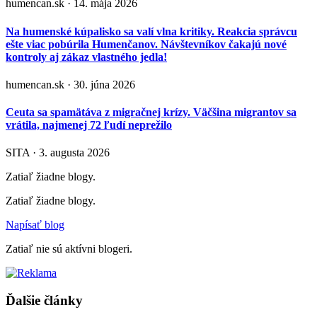
humencan.sk · 14. mája 2026
Na humenské kúpalisko sa valí vlna kritiky. Reakcia správcu
ešte viac pobúrila Humenčanov. Návštevníkov čakajú nové
kontroly aj zákaz vlastného jedla!
humencan.sk · 30. júna 2026
Ceuta sa spamätáva z migračnej krízy. Väčšina migrantov sa
vrátila, najmenej 72 ľudí neprežilo
SITA · 3. augusta 2026
Zatiaľ žiadne blogy.
Zatiaľ žiadne blogy.
Napísať blog
Zatiaľ nie sú aktívni blogeri.
Ďalšie články