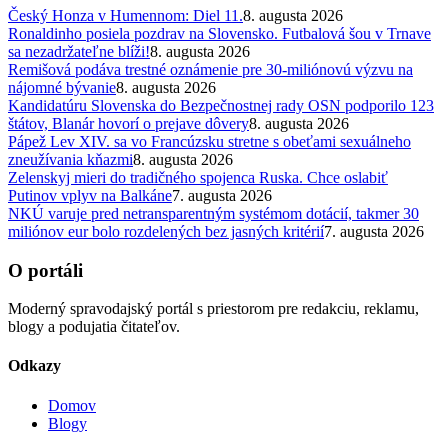
Český Honza v Humennom: Diel 11.
8. augusta 2026
Ronaldinho posiela pozdrav na Slovensko. Futbalová šou v Trnave
sa nezadržateľne blíži!
8. augusta 2026
Remišová podáva trestné oznámenie pre 30-miliónovú výzvu na
nájomné bývanie
8. augusta 2026
Kandidatúru Slovenska do Bezpečnostnej rady OSN podporilo 123
štátov, Blanár hovorí o prejave dôvery
8. augusta 2026
Pápež Lev XIV. sa vo Francúzsku stretne s obeťami sexuálneho
zneužívania kňazmi
8. augusta 2026
Zelenskyj mieri do tradičného spojenca Ruska. Chce oslabiť
Putinov vplyv na Balkáne
7. augusta 2026
NKÚ varuje pred netransparentným systémom dotácií, takmer 30
miliónov eur bolo rozdelených bez jasných kritérií
7. augusta 2026
O portáli
Moderný spravodajský portál s priestorom pre redakciu, reklamu,
blogy a podujatia čitateľov.
Odkazy
Domov
Blogy