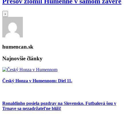
Prešov zlomil Humenné v samom závere
›
humencan.sk
Najnovšie články
Český Honza v Humennom: Diel 11.
Ronaldinho posiela pozdrav na Slovensko. Futbalová šou v
Trnave sa nezadržateľne blíži!