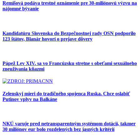
Remišová podáva trestné oznámenie pre 30-miliónovú výzvu na
nájomné bývanie
Kandidatúru Slovenska do Bezpečnostnej rady OSN podporilo
123 štátov, Blanár hovorí o prejave dôvery
Pápež Lev XIV. sa vo Francúzsku stretne s obeťami sexuálneho
zneužívania kňazmi
Zelenskyj mieri do tradičného spojenca Ruska. Chce oslabiť
Putinov vplyv na Balkáne
NKÚ varuje pred netransparentným systémom dotácií, takmer
30 miliónov eur bolo rozdelených bez jasných kritérií