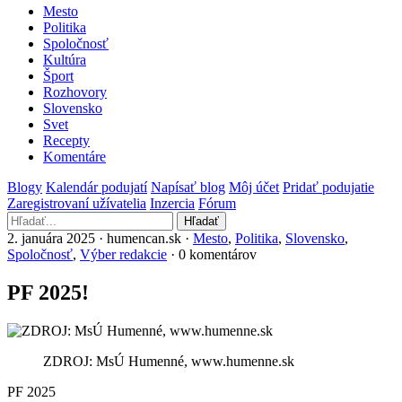
Mesto
Politika
Spoločnosť
Kultúra
Šport
Rozhovory
Slovensko
Svet
Recepty
Komentáre
Blogy
Kalendár podujatí
Napísať blog
Môj účet
Pridať podujatie
Zaregistrovaní užívatelia
Inzercia
Fórum
Hľadať
2. januára 2025 · humencan.sk ·
Mesto
,
Politika
,
Slovensko
,
Spoločnosť
,
Výber redakcie
· 0 komentárov
PF 2025!
ZDROJ: MsÚ Humenné, www.humenne.sk
PF 2025