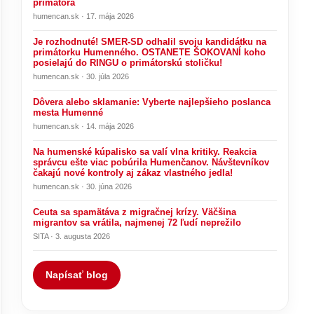
primátora
humencan.sk · 17. mája 2026
Je rozhodnuté! SMER-SD odhalil svoju kandidátku na
primátorku Humenného. OSTANETE ŠOKOVANÍ koho
posielajú do RINGU o primátorskú stoličku!
humencan.sk · 30. júla 2026
Dôvera alebo sklamanie: Vyberte najlepšieho poslanca
mesta Humenné
humencan.sk · 14. mája 2026
Na humenské kúpalisko sa valí vlna kritiky. Reakcia
správcu ešte viac pobúrila Humenčanov. Návštevníkov
čakajú nové kontroly aj zákaz vlastného jedla!
humencan.sk · 30. júna 2026
Ceuta sa spamätáva z migračnej krízy. Väčšina
migrantov sa vrátila, najmenej 72 ľudí neprežilo
SITA · 3. augusta 2026
Napísať blog