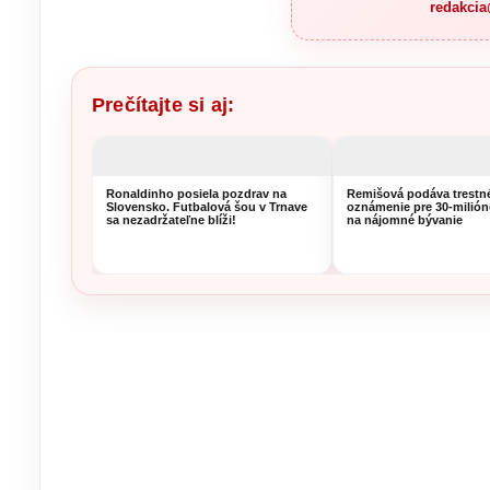
redakci
Prečítajte si aj:
Ronaldinho posiela pozdrav na
Remišová podáva trestn
Slovensko. Futbalová šou v Trnave
oznámenie pre 30-milió
sa nezadržateľne blíži!
na nájomné bývanie