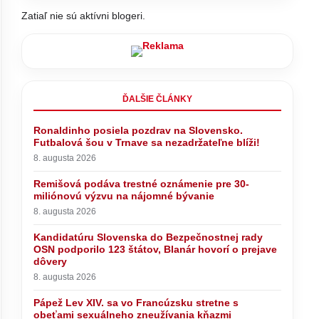
Zatiaľ nie sú aktívni blogeri.
ĎALŠIE ČLÁNKY
cúzsku
Ronaldinho posiela pozdrav na Slovensko.
neho
Futbalová šou v Trnave sa nezadržateľne blíži!
Zelenskyj mieri do tradičného
8. augusta 2026
spojenca Ruska. Chce oslabiť
Putinov vplyv na Balkáne
Remišová podáva trestné oznámenie pre 30-
miliónovú výzvu na nájomné bývanie
8. augusta 2026
Kandidatúru Slovenska do Bezpečnostnej rady
OSN podporilo 123 štátov, Blanár hovorí o prejave
dôvery
8. augusta 2026
Pápež Lev XIV. sa vo Francúzsku stretne s
obeťami sexuálneho zneužívania kňazmi