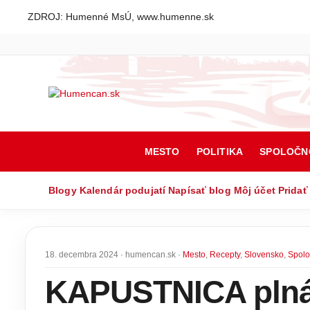
ZDROJ: Humenné MsÚ, www.humenne.sk
MESTO
POLITIKA
SPOLOČN
Blogy
Kalendár podujatí
Napísať blog
Môj účet
Pridať
18. decembra 2024 · humencan.sk ·
Mesto
,
Recepty
,
Slovensko
,
Spolo
KAPUSTNICA plná