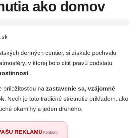
hutia ako domov
.sk
stských denných centier, si získalo pochvalu
atmosféry, v ktorej bolo cítiť pravú podstatu
hostinnosť
.
e príležitosťou na
zastavenie sa, vzájomné
ok
. Nech je toto tradičné stretnutie príkladom, ako
uché okamihy a jeden druhého.
 VAŠU REKLAMU
Kontakt: