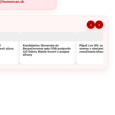
a@humencan.sk
‹
›
é
Kandidatúru Slovenska do
Pápež Lev XIV. sa vo Fran
novú výzvu
Bezpečnostnej rady OSN podporilo
stretne s obeťami sexuál
123 štátov, Blanár hovorí o prejave
zneužívania kňazmi
dôvery