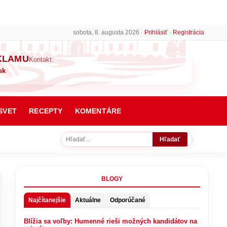
sobota, 8. augusta 2026 ·
Prihlásiť
·
Registrácia
KLAMU
Kontakt:
sk
SVET
RECEPTY
KOMENTÁRE
Hľadať
BLOGY
Najčítanejšie
Aktuálne
Odporúčané
Blížia sa voľby: Humenné rieši možných kandidátov na