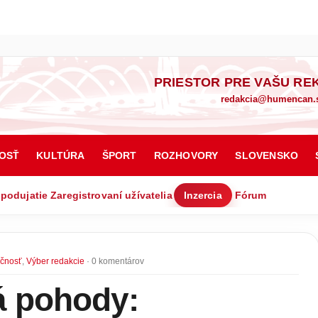
PRIESTOR PRE VAŠU RE
redakcia@humencan.
OSŤ
KULTÚRA
ŠPORT
ROZHOVORY
SLOVENSKO
 podujatie
Zaregistrovaní užívatelia
Inzercia
Fórum
čnosť
,
Výber redakcie
· 0 komentárov
 pohody: