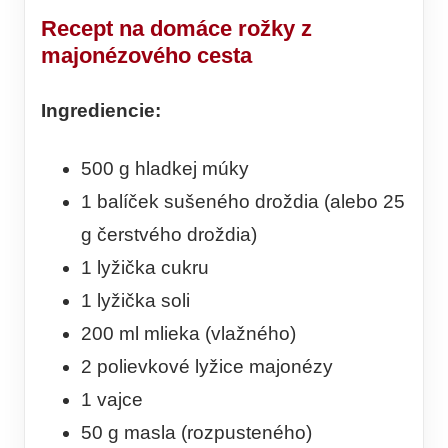
Recept na domáce rožky z
majonézového cesta
Ingrediencie:
500 g hladkej múky
1 balíček sušeného droždia (alebo 25
g čerstvého droždia)
1 lyžička cukru
1 lyžička soli
200 ml mlieka (vlažného)
2 polievkové lyžice majonézy
1 vajce
50 g masla (rozpusteného)