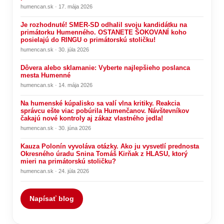
humencan.sk · 17. mája 2026
Je rozhodnuté! SMER-SD odhalil svoju kandidátku na
primátorku Humenného. OSTANETE ŠOKOVANÍ koho
posielajú do RINGU o primátorskú stoličku!
humencan.sk · 30. júla 2026
Dôvera alebo sklamanie: Vyberte najlepšieho poslanca
mesta Humenné
humencan.sk · 14. mája 2026
Na humenské kúpalisko sa valí vlna kritiky. Reakcia
správcu ešte viac pobúrila Humenčanov. Návštevníkov
čakajú nové kontroly aj zákaz vlastného jedla!
humencan.sk · 30. júna 2026
Kauza Polonín vyvoláva otázky. Ako ju vysvetlí prednosta
Okresného úradu Snina Tomáš Kirňak z HLASU, ktorý
mieri na primátorskú stoličku?
humencan.sk · 24. júla 2026
Napísať blog