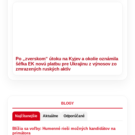
Po „zverskom“ útoku na Kyjev a okolie oznámila
šéfka EK novú platbu pre Ukrajinu z výnosov zo
zmrazených ruských aktív
BLOGY
Najčítanejšie
Aktuálne
Odporúčané
Blížia sa voľby: Humenné rieši možných kandidátov na
primátora