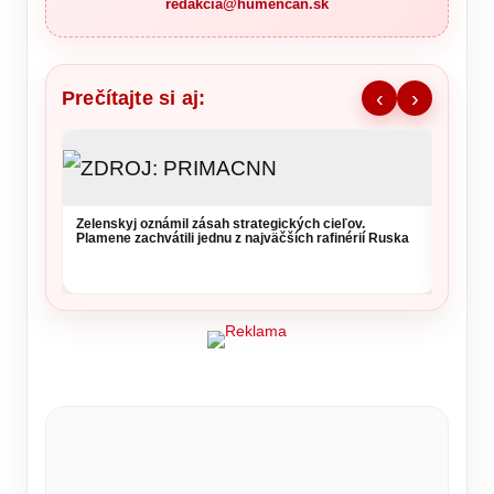
redakcia@humencan.sk
Prečítajte si aj:
‹
›
Zelenskyj oznámil zásah strategických cieľov.
Vysoké
Plamene zachvátili jednu z najväčších rafinérií Ruska
si daj