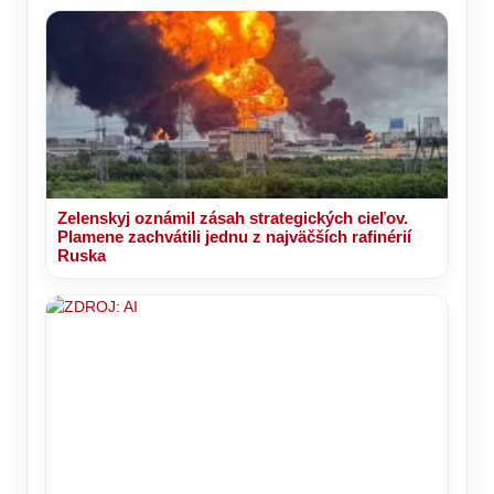
Zelenskyj oznámil zásah strategických cieľov.
Plamene zachvátili jednu z najväčších rafinérií
Ruska