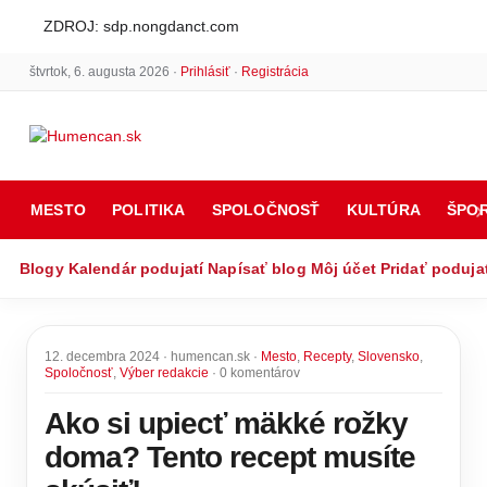
ZDROJ: sdp.nongdanct.com
štvrtok, 6. augusta 2026 ·
Prihlásiť
·
Registrácia
MESTO
POLITIKA
SPOLOČNOSŤ
KULTÚRA
ŠPO
Blogy
Kalendár podujatí
Napísať blog
Môj účet
Pridať poduja
12. decembra 2024 · humencan.sk ·
Mesto
,
Recepty
,
Slovensko
,
Spoločnosť
,
Výber redakcie
· 0 komentárov
Ako si upiecť mäkké rožky
doma? Tento recept musíte