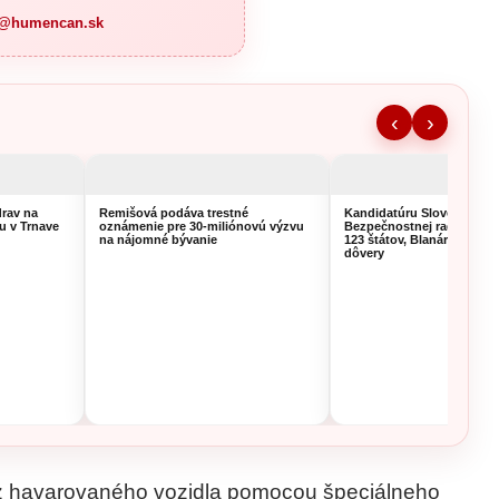
a@humencan.sk
‹
›
rav na
Remišová podáva trestné
Kandidatúru Slovenska d
u v Trnave
oznámenie pre 30-miliónovú výzvu
Bezpečnostnej rady OSN 
na nájomné bývanie
123 štátov, Blanár hovorí 
dôvery
ť z havarovaného vozidla pomocou špeciálneho