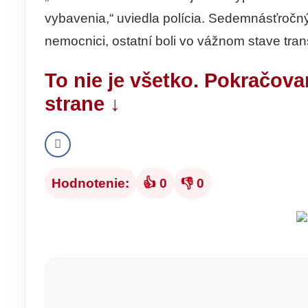
vybavenia,“ uviedla polícia. Sedemnásťročn
nemocnici, ostatní boli vo vážnom stave tra
To nie je všetko. Pokračova
strane ↓
Hodnotenie:
👍 0
👎 0