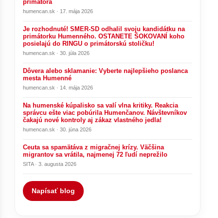
primátora
humencan.sk · 17. mája 2026
Je rozhodnuté! SMER-SD odhalil svoju kandidátku na
primátorku Humenného. OSTANETE ŠOKOVANÍ koho
posielajú do RINGU o primátorskú stoličku!
humencan.sk · 30. júla 2026
Dôvera alebo sklamanie: Vyberte najlepšieho poslanca
mesta Humenné
humencan.sk · 14. mája 2026
Na humenské kúpalisko sa valí vlna kritiky. Reakcia
správcu ešte viac pobúrila Humenčanov. Návštevníkov
čakajú nové kontroly aj zákaz vlastného jedla!
humencan.sk · 30. júna 2026
Ceuta sa spamätáva z migračnej krízy. Väčšina
migrantov sa vrátila, najmenej 72 ľudí neprežilo
SITA · 3. augusta 2026
Napísať blog