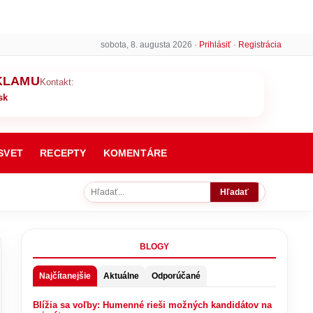
sobota, 8. augusta 2026 ·
Prihlásiť
·
Registrácia
KLAMU
Kontakt:
sk
SVET
RECEPTY
KOMENTÁRE
Hľadať
BLOGY
Najčítanejšie
Aktuálne
Odporúčané
Blížia sa voľby: Humenné rieši možných kandidátov na