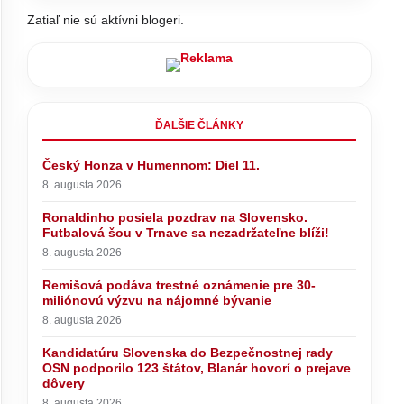
Zatiaľ nie sú aktívni blogeri.
ĎALŠIE ČLÁNKY
Český Honza v Humennom: Diel 11.
o
podporilo
8. augusta 2026
o prejave
Ronaldinho posiela pozdrav na Slovensko.
Futbalová šou v Trnave sa nezadržateľne blíži!
8. augusta 2026
Remišová podáva trestné oznámenie pre 30-
miliónovú výzvu na nájomné bývanie
Pápež Lev XIV. sa vo Francúzsku
stretne s obeťami sexuálneho
8. augusta 2026
zneužívania kňazmi
Kandidatúru Slovenska do Bezpečnostnej rady
OSN podporilo 123 štátov, Blanár hovorí o prejave
dôvery
8. augusta 2026