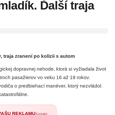
ladík. Ďalší traja
traja zranení po kolízii s autom
ckej dopravnej nehode, ktorá si vyžiadala život
troch pasažierov vo veku 16 až 19 rokov.
diča o predbiehací manéver, ktorý nezvládol.
katastrofálne.
 VAŠU REKLAMU
Kontakt: