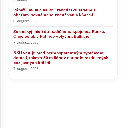
Pápež Lev XIV. sa vo Francúzsku stretne s
obeťami sexuálneho zneužívania kňazmi
8. augusta 2026
Zelenskyj mieri do tradičného spojenca Ruska.
Chce oslabiť Putinov vplyv na Balkáne
7. augusta 2026
NKÚ varuje pred netransparentným systémom
dotácií, takmer 30 miliónov eur bolo rozdelených
bez jasných kritérií
7. augusta 2026