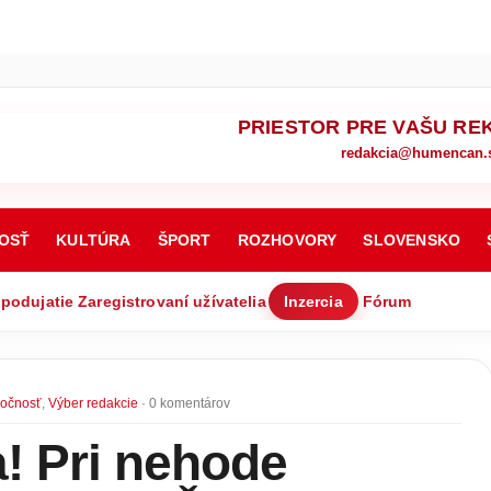
PRIESTOR PRE VAŠU RE
redakcia@humencan.
OSŤ
KULTÚRA
ŠPORT
ROZHOVORY
SLOVENSKO
 podujatie
Zaregistrovaní užívatelia
Inzercia
Fórum
ločnosť
,
Výber redakcie
· 0 komentárov
! Pri nehode