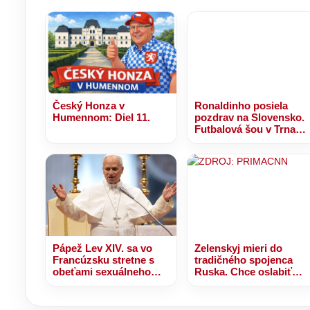
Český Honza v
Ronaldinho posiela
Humennom: Diel 11.
pozdrav na Slovensko.
Futbalová šou v Trnave
sa nezadržateľne blíži!
Pápež Lev XIV. sa vo
Zelenskyj mieri do
Francúzsku stretne s
tradičného spojenca
obeťami sexuálneho
Ruska. Chce oslabiť
zneužívania kňazmi
Putinov vplyv na
Balkáne