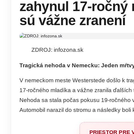
zahynul 17-ročný m
sú vážne zranení
ZDROJ: infozona.sk
Tragická nehoda v Nemecku: Jeden mŕtvy, 
V nemeckom meste Westerstede došlo k tragi
17-ročného mladíka a vážne zranila ďalších 
Nehoda sa stala počas pokusu 19-ročného vo
Automobil narazil do stromu a následky boli 
PRIESTOR PRE