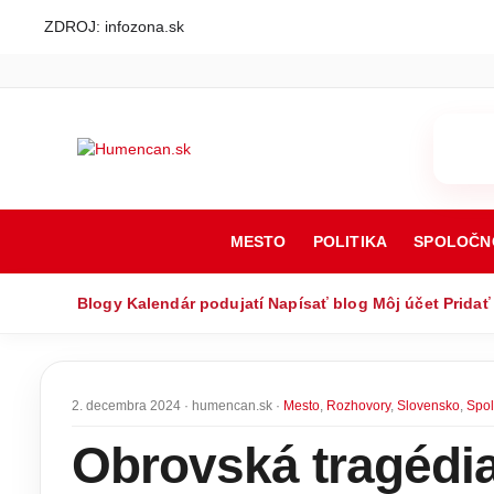
ZDROJ: infozona.sk
MESTO
POLITIKA
SPOLOČN
Blogy
Kalendár podujatí
Napísať blog
Môj účet
Pridať
2. decembra 2024 · humencan.sk ·
Mesto
,
Rozhovory
,
Slovensko
,
Spo
Obrovská tragédia