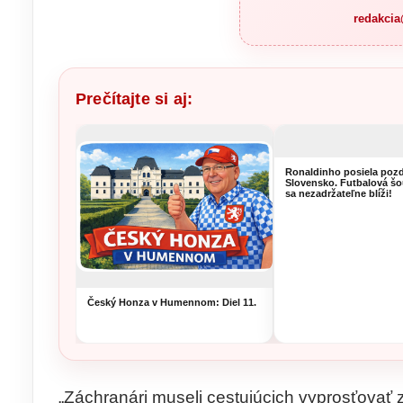
redakci
Prečítajte si aj:
Ronaldinho posiela pozd
Slovensko. Futbalová šo
sa nezadržateľne blíži!
Český Honza v Humennom: Diel 11.
„Záchranári museli cestujúcich vyprosťova