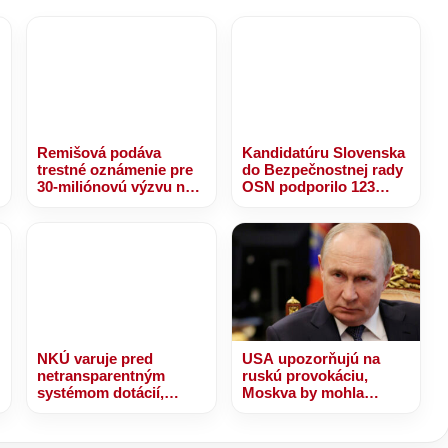
Remišová podáva
Kandidatúru Slovenska
trestné oznámenie pre
do Bezpečnostnej rady
30-miliónovú výzvu na
OSN podporilo 123
nájomné bývanie
štátov, Blanár hovorí o
prejave dôvery
NKÚ varuje pred
USA upozorňujú na
netransparentným
ruskú provokáciu,
systémom dotácií,
Moskva by mohla
takmer 30 miliónov eur
otestovať NATO
bolo rozdelených bez
jasných kritérií