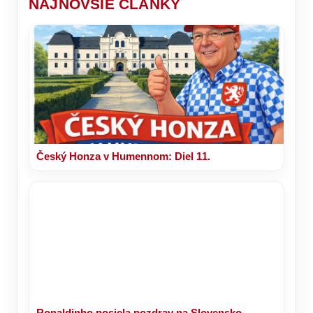
NAJNOVŠIE ČLÁNKY
jedná?
stoličku!
Český Honza v Humennom: Diel 11.
Ronaldinho posiela pozdrav na Slovensko.