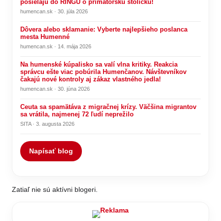
posielajú do RINGU o primátorskú stoličku!
humencan.sk · 30. júla 2026
Dôvera alebo sklamanie: Vyberte najlepšieho poslanca
mesta Humenné
humencan.sk · 14. mája 2026
Na humenské kúpalisko sa valí vlna kritiky. Reakcia
správcu ešte viac pobúrila Humenčanov. Návštevníkov
čakajú nové kontroly aj zákaz vlastného jedla!
humencan.sk · 30. júna 2026
Ceuta sa spamätáva z migračnej krízy. Väčšina migrantov
sa vrátila, najmenej 72 ľudí neprežilo
SITA · 3. augusta 2026
Napísať blog
Zatiaľ nie sú aktívni blogeri.