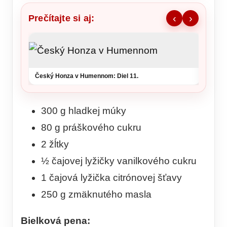
Prečítajte si aj:
‹
›
Ronald
šou v 
Český Honza v Humennom: Diel 11.
300 g hladkej múky
80 g práškového cukru
2 žĺtky
½ čajovej lyžičky vanilkového cukru
1 čajová lyžička citrónovej šťavy
250 g zmäknutého masla
Bielková pena: