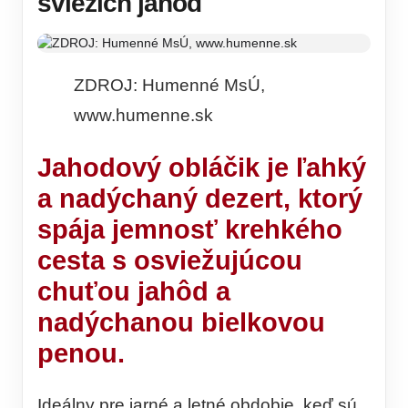
sviežich jahôd
ZDROJ: Humenné MsÚ,
www.humenne.sk
Jahodový obláčik je ľahký
a nadýchaný dezert, ktorý
spája jemnosť krehkého
cesta s osviežujúcou
chuťou jahôd a
nadýchanou bielkovou
penou.
Ideálny pre jarné a letné obdobie, keď sú