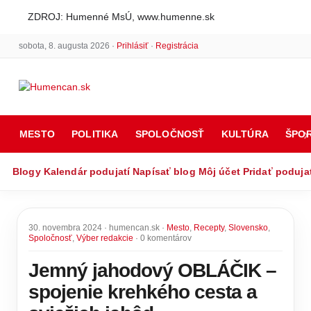
ZDROJ: Humenné MsÚ, www.humenne.sk
sobota, 8. augusta 2026 ·
Prihlásiť
·
Registrácia
MESTO
POLITIKA
SPOLOČNOSŤ
KULTÚRA
ŠPO
Blogy
Kalendár podujatí
Napísať blog
Môj účet
Pridať poduja
30. novembra 2024 · humencan.sk ·
Mesto
,
Recepty
,
Slovensko
,
Spoločnosť
,
Výber redakcie
· 0 komentárov
Jemný jahodový OBLÁČIK –
spojenie krehkého cesta a