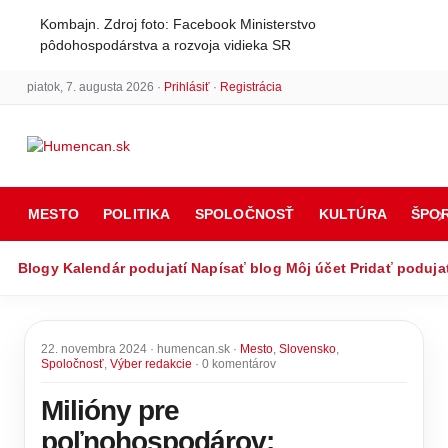
Kombajn. Zdroj foto: Facebook Ministerstvo
pôdohospodárstva a rozvoja vidieka SR
piatok, 7. augusta 2026 ·
Prihlásiť
·
Registrácia
MESTO
POLITIKA
SPOLOČNOSŤ
KULTÚRA
ŠPO
Blogy
Kalendár podujatí
Napísať blog
Môj účet
Pridať poduja
22. novembra 2024 · humencan.sk ·
Mesto
,
Slovensko
,
Spoločnosť
,
Výber redakcie
· 0 komentárov
Milióny pre
poľnohospodárov: