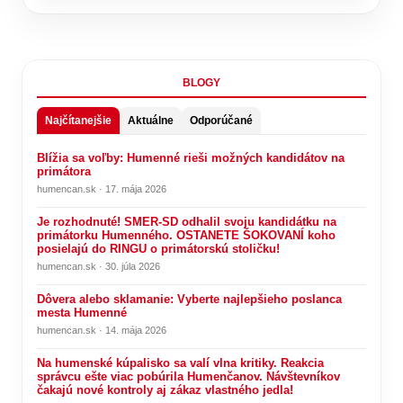
BLOGY
Najčítanejšie
Aktuálne
Odporúčané
Blížia sa voľby: Humenné rieši možných kandidátov na
primátora
humencan.sk · 17. mája 2026
Je rozhodnuté! SMER-SD odhalil svoju kandidátku na
primátorku Humenného. OSTANETE ŠOKOVANÍ koho
posielajú do RINGU o primátorskú stoličku!
humencan.sk · 30. júla 2026
Dôvera alebo sklamanie: Vyberte najlepšieho poslanca
mesta Humenné
humencan.sk · 14. mája 2026
Na humenské kúpalisko sa valí vlna kritiky. Reakcia
správcu ešte viac pobúrila Humenčanov. Návštevníkov
čakajú nové kontroly aj zákaz vlastného jedla!