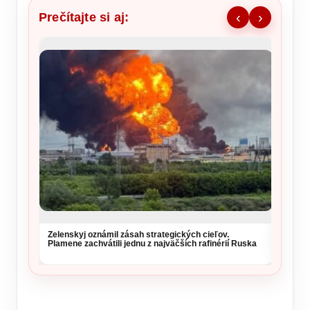
Prečítajte si aj:
‹
›
Zelenskyj oznámil zásah strategických cieľov.
Vysoké
Plamene zachvátili jednu z najväčších rafinérií Ruska
si daj