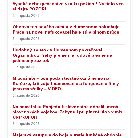
Vysoké nebezpečenstvo vzniku požiaru! Na tieto veci
si dajte POZOR!
6. augusta 2026
Obnova tenisového areálu v Humennom pokračuje.
Práce na novej nafukovacej hale sú v plnom prúde
6. augusta 2026
Hudobný sviatok v Humennom pokračoval:
Organistka z Prahy premenila ľudové piesne na
jedinečný zážitok
6. augusta 2026
Mládežníci Hlasu podali trestné oznámenie na
Korčoka, kritizujú financovanie a fungovanie firmy
jeho manželky – VIDEO
6. augusta 2026
Na pamätníku Pobjednik slávnostne odhalili mená
slovenských vojakov. Zahynuli pri plnení úloh v misii
UNPROFOR
6. augusta 2026
Majerský vstupuje do boja o tretie funkčné obdobie.