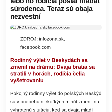
lebo ho rodičia poslal hľadať
súrodenca. Teraz sú obaja
nezvestní
ZDROJ: infozona.sk,
facebook.com
Rodinný výlet v Beskydách sa
zmenil na drámu: Dvaja bratia sa
stratili v horách, rodičia čelia
vyšetrovaniu
Pokojný rodinný výlet do poľských Beskýd
sa v priebehu niekoľkých minút zmenil na
vyhrotenú situáciu, keď sa dvaja mladí