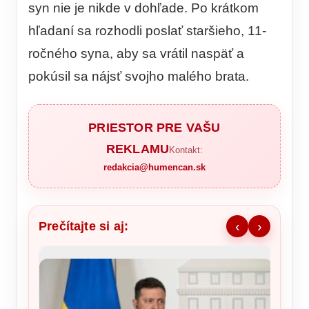
syn nie je nikde v dohľade. Po krátkom
hľadaní sa rozhodli poslať staršieho, 11-
ročného syna, aby sa vrátil naspäť a
pokúsil sa nájsť svojho malého brata.
PRIESTOR PRE VAŠU
REKLAMU
Kontakt:
redakcia@humencan.sk
Prečítajte si aj:
‹
›
NKÚ va
takmer
kritérií