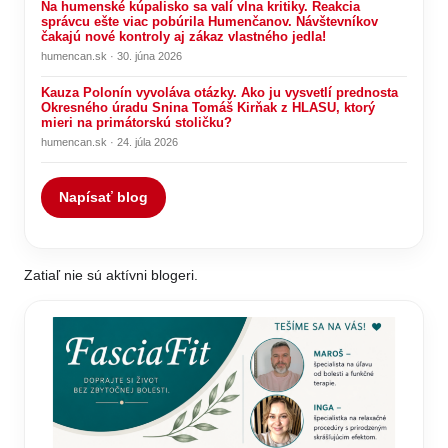
Na humenské kúpalisko sa valí vlna kritiky. Reakcia
správcu ešte viac pobúrila Humenčanov. Návštevníkov
čakajú nové kontroly aj zákaz vlastného jedla!
humencan.sk · 30. júna 2026
Kauza Polonín vyvoláva otázky. Ako ju vysvetlí prednosta
Okresného úradu Snina Tomáš Kirňak z HLASU, ktorý
mieri na primátorskú stoličku?
humencan.sk · 24. júla 2026
Napísať blog
Zatiaľ nie sú aktívni blogeri.