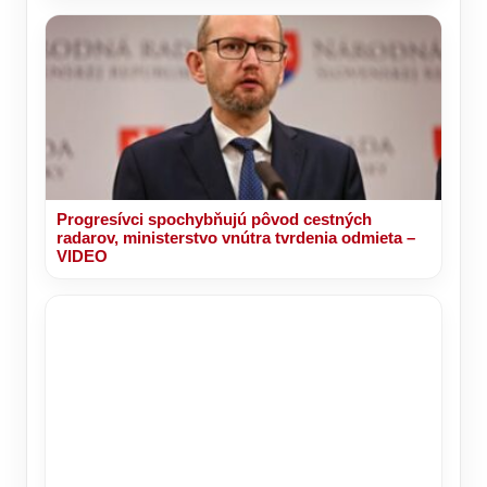
Progresívci spochybňujú pôvod cestných
radarov, ministerstvo vnútra tvrdenia odmieta –
VIDEO