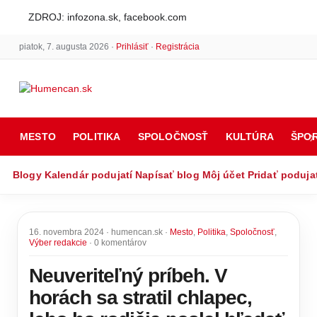
ZDROJ: infozona.sk, facebook.com
piatok, 7. augusta 2026 ·
Prihlásiť
·
Registrácia
MESTO
POLITIKA
SPOLOČNOSŤ
KULTÚRA
ŠPO
Blogy
Kalendár podujatí
Napísať blog
Môj účet
Pridať poduja
16. novembra 2024 · humencan.sk ·
Mesto
,
Politika
,
Spoločnosť
,
Výber redakcie
· 0 komentárov
Neuveriteľný príbeh. V
horách sa stratil chlapec,