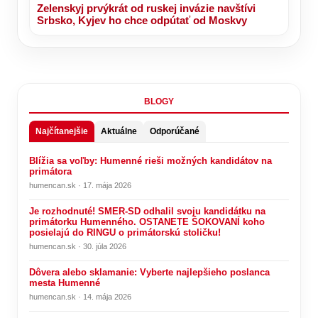
Zelenskyj prvýkrát od ruskej invázie navštívi
Srbsko, Kyjev ho chce odpútať od Moskvy
BLOGY
Najčítanejšie
Aktuálne
Odporúčané
Blížia sa voľby: Humenné rieši možných kandidátov na
primátora
humencan.sk · 17. mája 2026
Je rozhodnuté! SMER-SD odhalil svoju kandidátku na
primátorku Humenného. OSTANETE ŠOKOVANÍ koho
posielajú do RINGU o primátorskú stoličku!
humencan.sk · 30. júla 2026
Dôvera alebo sklamanie: Vyberte najlepšieho poslanca
mesta Humenné
humencan.sk · 14. mája 2026