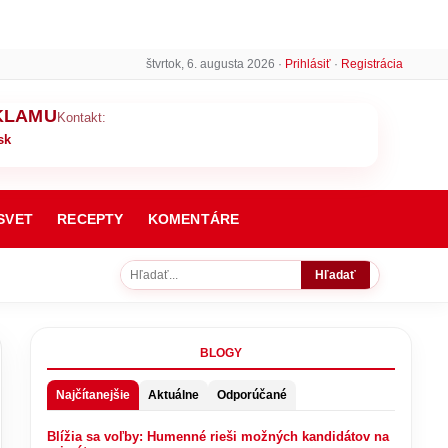
štvrtok, 6. augusta 2026 ·
Prihlásiť
·
Registrácia
KLAMU
Kontakt:
sk
SVET
RECEPTY
KOMENTÁRE
Hľadať
BLOGY
Najčítanejšie
Aktuálne
Odporúčané
Blížia sa voľby: Humenné rieši možných kandidátov na