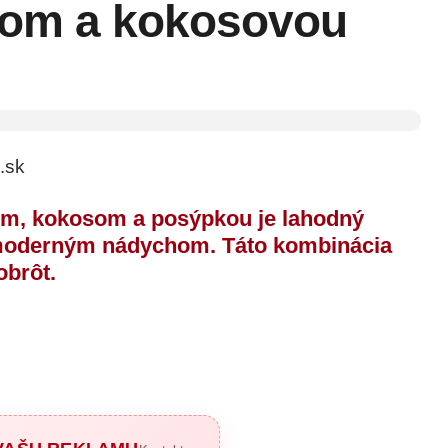
rom a kokosovou
.sk
om, kokosom a posýpkou je lahodný
s moderným nádychom. Táto kombinácia
obrôt.