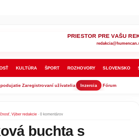
PRIESTOR PRE VAŠU RE
redakcia@humencan.
OSŤ
KULTÚRA
ŠPORT
ROZHOVORY
SLOVENSKO
 podujatie
Zaregistrovaní užívatelia
Inzercia
Fórum
čnosť
,
Výber redakcie
· 0 komentárov
ová buchta s