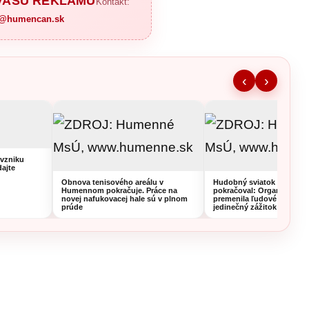
 VAŠU REKLAMU
Kontakt:
a@humencan.sk
‹
›
vzniku
dajte
Obnova tenisového areálu v
Hudobný sviatok v Hume
Humennom pokračuje. Práce na
pokračoval: Organistka z 
novej nafukovacej hale sú v plnom
premenila ľudové piesne 
prúde
jedinečný zážitok