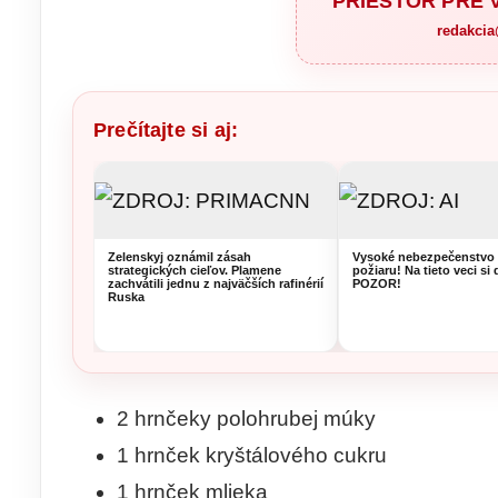
PRIESTOR PRE
redakci
Prečítajte si aj:
Zelenskyj oznámil zásah
Vysoké nebezpečenstvo 
strategických cieľov. Plamene
požiaru! Na tieto veci si 
zachvátili jednu z najväčších rafinérií
POZOR!
Ruska
2 hrnčeky polohrubej múky
1 hrnček kryštálového cukru
1 hrnček mlieka