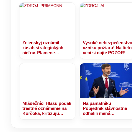
Zelenskyj oznámil
Vysoké nebezpečenstv
zásah strategických
vzniku požiaru! Na tieto
cieľov. Plamene
veci si dajte POZOR!
zachvátili jednu z
najväčších rafinérií
Ruska
Mládežníci Hlasu podali
Na pamätníku
trestné oznámenie na
Pobjednik slávnostne
Korčoka, kritizujú
odhalili mená
financovanie a
slovenských vojakov.
fungovanie firmy jeho
Zahynuli pri plnení úloh
manželky – VIDEO
v misii UNPROFOR