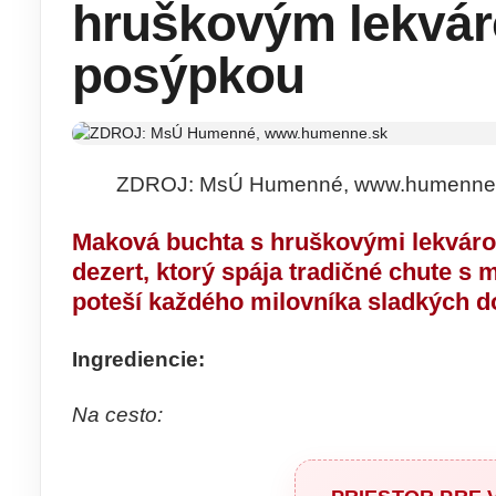
hruškovým lekvá
posýpkou
ZDROJ: MsÚ Humenné, www.humenne
Maková buchta s hruškovými lekvár
dezert, ktorý spája tradičné chute 
poteší každého milovníka sladkých d
Ingrediencie:
Na cesto: