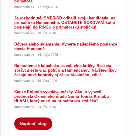
primátora
humencan.sk · 17. mája 2026
Je rozhodnuté! SMER-SD odhalil svoju kandidátku na
primátorku Humenného. OSTANETE ŠOKOVANÍ koho
posielajú do RINGU o primátorskú stoličku!
humencan.sk · 30. júla 2026
Dôvera alebo sklamanie: Vyberte najlepšieho poslanca
mesta Humenné
humencan.sk · 14. mája 2026
Na humenské kúpalisko sa valí vlna kritiky. Reakcia
správcu ešte viac pobúrila Humenčanov. Návštevníkov
čakajú nové kontroly aj zákaz vlastného jedla!
humencan.sk · 30. júna 2026
Kauza Polonín vyvoláva otázky. Ako ju vysvetlí
prednosta Okresného úradu Snina Tomáš Kirňak z
HLASU, ktorý mieri na primátorskú stoličku?
humencan.sk · 24. júla 2026
Napísať blog