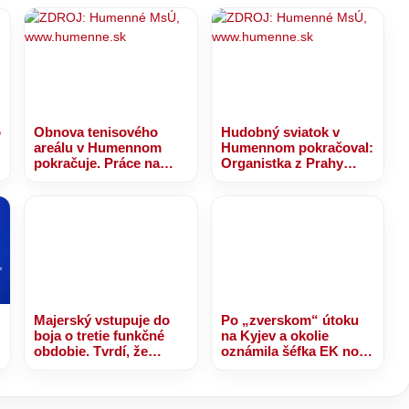
o
Obnova tenisového
Hudobný sviatok v
areálu v Humennom
Humennom pokračoval:
pokračuje. Práce na
Organistka z Prahy
novej nafukovacej hale
premenila ľudové
sú v plnom prúde
piesne na jedinečný
zážitok
Majerský vstupuje do
Po „zverskom“ útoku
boja o tretie funkčné
na Kyjev a okolie
obdobie. Tvrdí, že
oznámila šéfka EK novú
Prešovský kraj
platbu pre Ukrajinu z
potrebuje dokončenie
výnosov zo
R4 – VIDEO, FOTO
zmrazených ruských