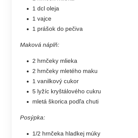
1 dcl oleja
1 vajce
1 prášok do pečiva
Maková náplň:
2 hrnčeky mlieka
2 hrnčeky mletého maku
1 vanilkový cukor
5 lyžíc kryštálového cukru
mletá škorica podľa chuti
Posýpka:
1/2 hrnčeka hladkej múky