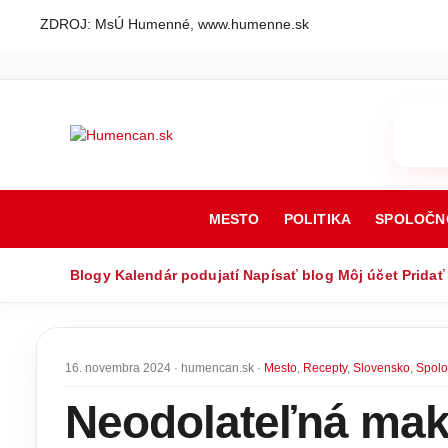
ZDROJ: MsÚ Humenné, www.humenne.sk
MESTO
POLITIKA
SPOLOČN
Blogy
Kalendár podujatí
Napísať blog
Môj účet
Pridať
16. novembra 2024 · humencan.sk ·
Mesto
,
Recepty
,
Slovensko
,
Spolo
Neodolateľná mak