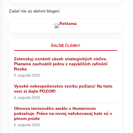
Zatiaľ nie sú aktívni blogeri.
ĎALŠIE ČLÁNKY
Zelenskyj oznámil zásah strategických cieľov.
Mládežníci Hlasu podali trestné
oznámenie na Korčoka, kritizujú
Plamene zachvátili jednu z najväčších rafinérií
financovanie a fungovanie firmy
Ruska
jeho manželky – VIDEO
6. augusta 2026
nnom
Prahy
Vysoké nebezpečenstvo vzniku požiaru! Na tieto
na
veci si dajte POZOR!
6. augusta 2026
Obnova tenisového areálu v Humennom
pokračuje. Práce na novej nafukovacej hale sú v
plnom prúde
6. augusta 2026