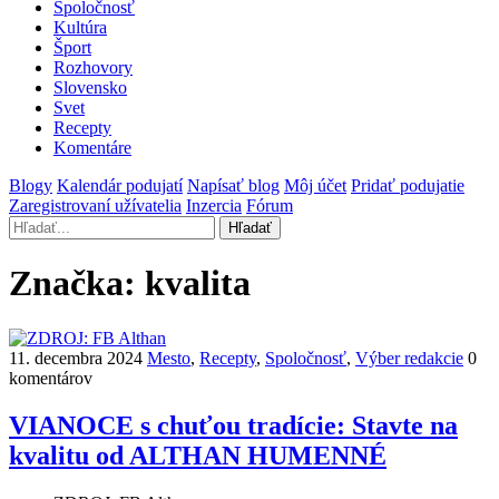
Spoločnosť
Kultúra
Šport
Rozhovory
Slovensko
Svet
Recepty
Komentáre
Blogy
Kalendár podujatí
Napísať blog
Môj účet
Pridať podujatie
Zaregistrovaní užívatelia
Inzercia
Fórum
Hľadať
Značka:
kvalita
11. decembra 2024
Mesto
,
Recepty
,
Spoločnosť
,
Výber redakcie
0
komentárov
VIANOCE s chuťou tradície: Stavte na
kvalitu od ALTHAN HUMENNÉ