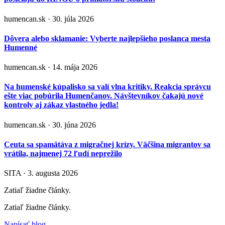
humencan.sk · 30. júla 2026
Dôvera alebo sklamanie: Vyberte najlepšieho poslanca mesta
Humenné
humencan.sk · 14. mája 2026
Na humenské kúpalisko sa valí vlna kritiky. Reakcia správcu
ešte viac pobúrila Humenčanov. Návštevníkov čakajú nové
kontroly aj zákaz vlastného jedla!
humencan.sk · 30. júna 2026
Ceuta sa spamätáva z migračnej krízy. Väčšina migrantov sa
vrátila, najmenej 72 ľudí neprežilo
SITA · 3. augusta 2026
Zatiaľ žiadne články.
Zatiaľ žiadne články.
Napísať blog