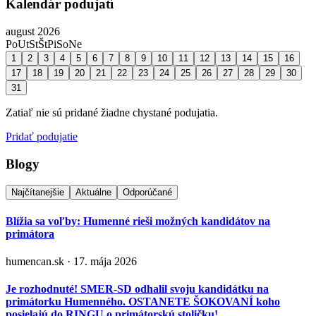
Kalendár podujatí
august 2026
Po
Ut
St
Št
Pi
So
Ne
1
2
3
4
5
6
7
8
9
10
11
12
13
14
15
16
17
18
19
20
21
22
23
24
25
26
27
28
29
30
31
Zatiaľ nie sú pridané žiadne chystané podujatia.
Pridať podujatie
Blogy
Najčítanejšie
Aktuálne
Odporúčané
Blížia sa voľby: Humenné rieši možných kandidátov na
primátora
humencan.sk · 17. mája 2026
Je rozhodnuté! SMER-SD odhalil svoju kandidátku na
primátorku Humenného. OSTANETE ŠOKOVANÍ koho
posielajú do RINGU o primátorskú stoličku!