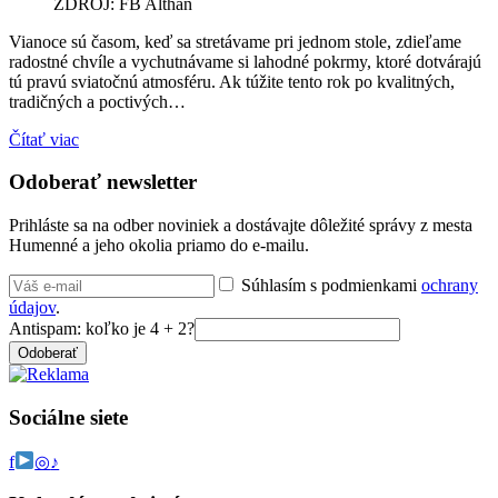
ZDROJ: FB Althan
Vianoce sú časom, keď sa stretávame pri jednom stole, zdieľame
radostné chvíle a vychutnávame si lahodné pokrmy, ktoré dotvárajú
tú pravú sviatočnú atmosféru. Ak túžite tento rok po kvalitných,
tradičných a poctivých…
Čítať viac
Odoberať newsletter
Prihláste sa na odber noviniek a dostávajte dôležité správy z mesta
Humenné a jeho okolia priamo do e-mailu.
Súhlasím s podmienkami
ochrany
údajov
.
Antispam: koľko je 4 + 2?
Odoberať
Sociálne siete
f
◎
♪