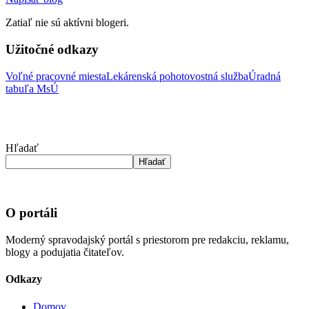
Zatiaľ nie sú aktívni blogeri.
Užitočné odkazy
Voľné pracovné miesta
Lekárenská pohotovostná služba
Úradná
tabuľa MsÚ
Hľadať
Hľadať
O portáli
Moderný spravodajský portál s priestorom pre redakciu, reklamu,
blogy a podujatia čitateľov.
Odkazy
Domov