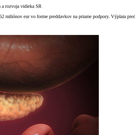
 a rozvoja vidieka SR
 miliónov eur vo forme preddavkov na priame podpory. Výplata preddavk