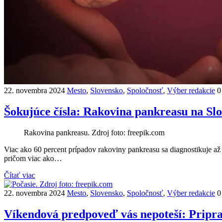
22. novembra 2024
Mesto
,
Slovensko
,
Spoločnosť
,
Výber redakcie
0
Šokujúce čísla: Rakovina pankreasu na 
Rakovina pankreasu. Zdroj foto: freepik.com
Viac ako 60 percent prípadov rakoviny pankreasu sa diagnostikuje až 
pričom viac ako…
Čítať viac
22. novembra 2024
Mesto
,
Slovensko
,
Spoločnosť
,
Výber redakcie
0
Víkendová predpoveď vás nepoteší: Pripra