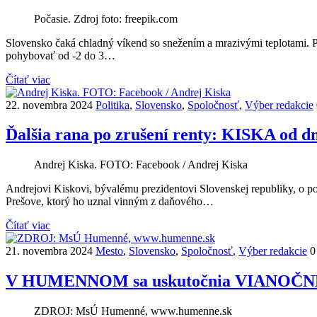
Počasie. Zdroj foto: freepik.com
Slovensko čaká chladný víkend so snežením a mrazivými teplotami. 
pohybovať od -2 do 3…
Čítať viac
22. novembra 2024
Politika
,
Slovensko
,
Spoločnosť
,
Výber redakcie
Ďalšia rana po zrušení renty: KISKA od
Andrej Kiska. FOTO: Facebook / Andrej Kiska
Andrejovi Kiskovi, bývalému prezidentovi Slovenskej republiky, o p
Prešove, ktorý ho uznal vinným z daňového…
Čítať viac
21. novembra 2024
Mesto
,
Slovensko
,
Spoločnosť
,
Výber redakcie
0
V HUMENNOM sa uskutočnia VIANOČNÉ
ZDROJ: MsÚ Humenné, www.humenne.sk