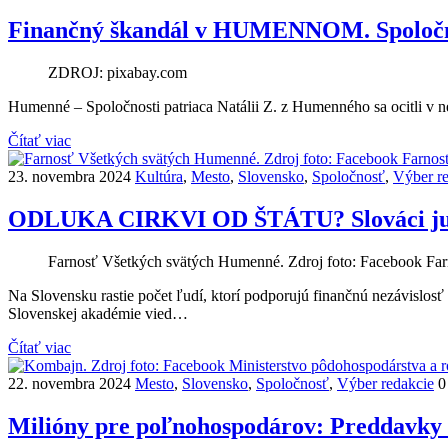
Finančný škandál v HUMENNOM. Spoločnost
ZDROJ: pixabay.com
Humenné – Spoločnosti patriaca Natálii Z. z Humenného sa ocitli v n
Čítať viac
23. novembra 2024
Kultúra
,
Mesto
,
Slovensko
,
Spoločnosť
,
Výber r
ODLUKA CIRKVI OD ŠTÁTU? Slováci ju c
Farnosť Všetkých svätých Humenné. Zdroj foto: Facebook Fa
Na Slovensku rastie počet ľudí, ktorí podporujú finančnú nezávislosť
Slovenskej akadémie vied…
Čítať viac
22. novembra 2024
Mesto
,
Slovensko
,
Spoločnosť
,
Výber redakcie
0
Milióny pre poľnohospodárov: Preddavky