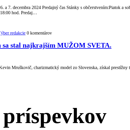
7. decembra 2024 Predajný čas Stánky s občerstvením:Piatok a sobot
o 18:00 hod. Predaj…
ýber redakcie
0 komentárov
vin sa stal najkrajším MUŽOM SVETA.
Kevin Mruškovič, charizmatický model zo Slovenska, získal prestížny t
 príspevkov