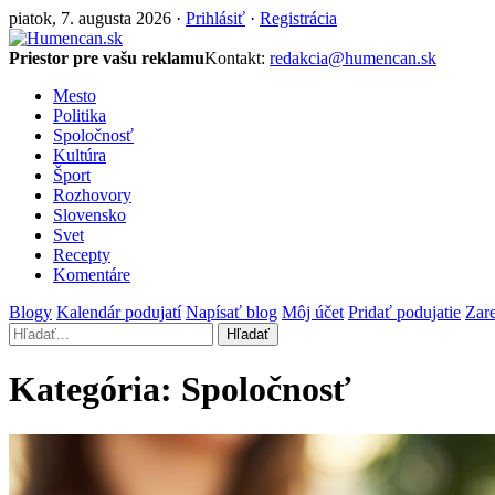
piatok, 7. augusta 2026 ·
Prihlásiť
·
Registrácia
Priestor pre vašu reklamu
Kontakt:
redakcia@humencan.sk
Mesto
Politika
Spoločnosť
Kultúra
Šport
Rozhovory
Slovensko
Svet
Recepty
Komentáre
Blogy
Kalendár podujatí
Napísať blog
Môj účet
Pridať podujatie
Zare
Hľadať
Kategória:
Spoločnosť