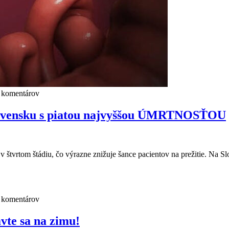
 komentárov
Slovensku s piatou najvyššou ÚMRTNOSŤOU
v štvrtom štádiu, čo výrazne znižuje šance pacientov na prežitie. Na S
 komentárov
vte sa na zimu!