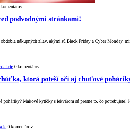
 komentárov
ed podvodnými stránkami!
bdobia nákupných zliav, akými sú Black Friday a Cyber Monday, mimo
edakcie
0 komentárov
úťka, ktorá poteší oči aj chuťové pohárik
vé poháriky? Makové kytičky s lekvárom sú presne to, čo potrebujete!
kcie
0 komentárov