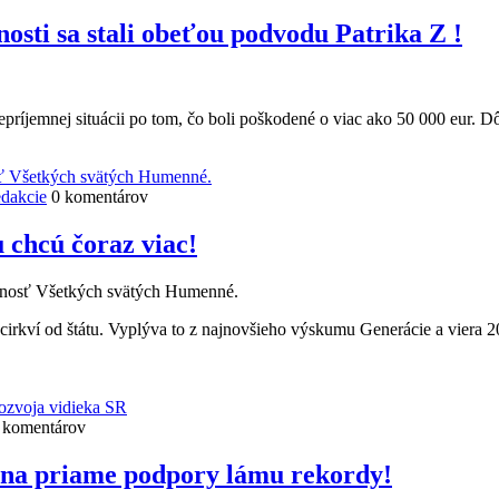
i sa stali obeťou podvodu Patrika Z !
epríjemnej situácii po tom, čo boli poškodené o viac ako 50 000 eur.
edakcie
0 komentárov
hcú čoraz viac!
rnosť Všetkých svätých Humenné.
 cirkví od štátu. Vyplýva to z najnovšieho výskumu Generácie a viera 2
 komentárov
 na priame podpory lámu rekordy!