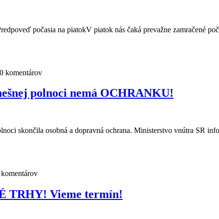
Predpoveď počasia na piatokV piatok nás čaká prevažne zamračené poč
0 komentárov
 dnešnej polnoci nemá OCHRANKU!
olnoci skončila osobná a dopravná ochrana. Ministerstvo vnútra SR in
 komentárov
 TRHY! Vieme termín!