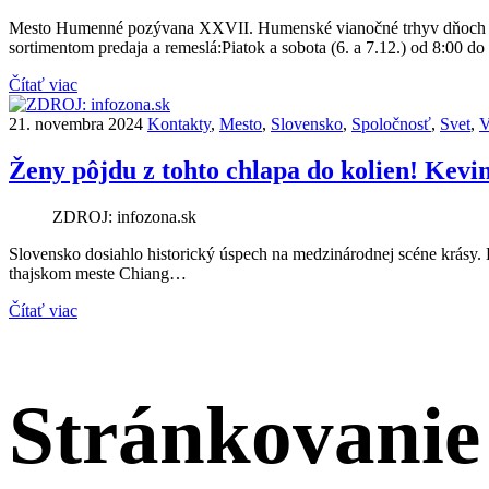
Mesto Humenné pozývana XXVII. Humenské vianočné trhyv dňoch 6. a 
sortimentom predaja a remeslá:Piatok a sobota (6. a 7.12.) od 8:00 d
Čítať viac
21. novembra 2024
Kontakty
,
Mesto
,
Slovensko
,
Spoločnosť
,
Svet
,
V
Ženy pôjdu z tohto chlapa do kolien! Ke
ZDROJ: infozona.sk
Slovensko dosiahlo historický úspech na medzinárodnej scéne krásy. 
thajskom meste Chiang…
Čítať viac
Stránkovanie