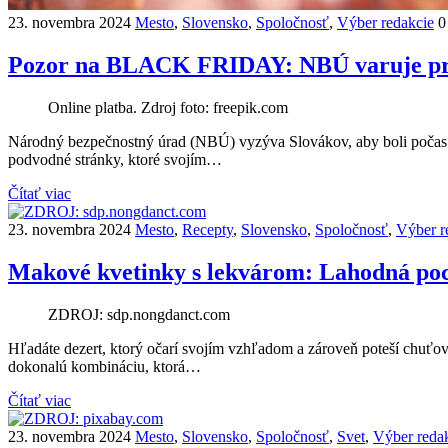
23. novembra 2024
Mesto
,
Slovensko
,
Spoločnosť
,
Výber redakcie
0
Pozor na BLACK FRIDAY: NBÚ varuje pr
Online platba. Zdroj foto: freepik.com
Národný bezpečnostný úrad (NBÚ) vyzýva Slovákov, aby boli počas o
podvodné stránky, ktoré svojím…
Čítať viac
23. novembra 2024
Mesto
,
Recepty
,
Slovensko
,
Spoločnosť
,
Výber r
Makové kvetinky s lekvárom: Lahodná poch
ZDROJ: sdp.nongdanct.com
Hľadáte dezert, ktorý očarí svojím vzhľadom a zároveň poteší chuťo
dokonalú kombináciu, ktorá…
Čítať viac
23. novembra 2024
Mesto
,
Slovensko
,
Spoločnosť
,
Svet
,
Výber reda