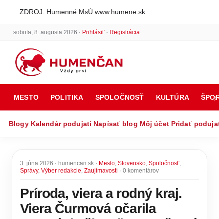
ZDROJ: Humenné MsÚ www.humene.sk
sobota, 8. augusta 2026 ·
Prihlásiť
·
Registrácia
MESTO
POLITIKA
SPOLOČNOSŤ
KULTÚRA
ŠPO
Blogy
Kalendár podujatí
Napísať blog
Môj účet
Pridať poduja
3. júna 2026 · humencan.sk ·
Mesto
,
Slovensko
,
Spoločnosť
,
Správy
,
Výber redakcie
,
Zaujímavosti
· 0 komentárov
Príroda, viera a rodný kraj.
Viera Čurmová očarila