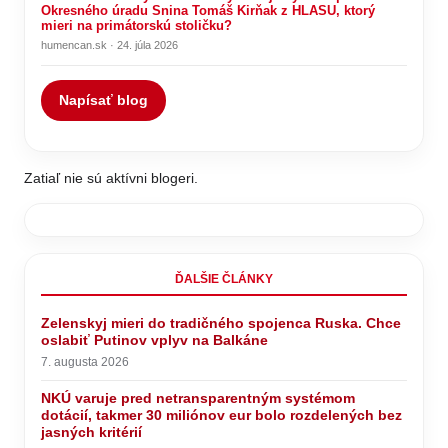
Okresného úradu Snina Tomáš Kirňak z HLASU, ktorý
mieri na primátorskú stoličku?
humencan.sk · 24. júla 2026
Napísať blog
Zatiaľ nie sú aktívni blogeri.
ĎALŠIE ČLÁNKY
Zelenskyj mieri do tradičného spojenca Ruska. Chce
oslabiť Putinov vplyv na Balkáne
7. augusta 2026
NKÚ varuje pred netransparentným systémom
dotácií, takmer 30 miliónov eur bolo rozdelených bez
jasných kritérií