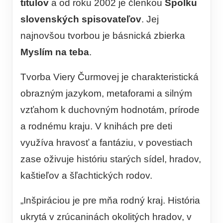
titulov
a od roku 2002 je členkou
Spolku
slovenských spisovateľov
. Jej
najnovšou tvorbou je básnická zbierka
Myslím na teba
.
Tvorba Viery Čurmovej je charakteristická
obrazným jazykom, metaforami a silným
vzťahom k duchovným hodnotám, prírode
a rodnému kraju. V knihách pre deti
využíva hravosť a fantáziu, v povestiach
zase oživuje históriu starých sídel, hradov,
kaštieľov a šľachtických rodov.
„Inšpiráciou je pre mňa rodný kraj. História
ukrytá v zrúcaninách okolitých hradov, v