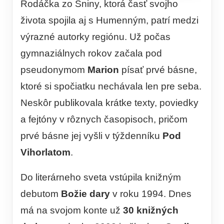
Rodáčka zo Sniny, ktorá časť svojho
života spojila aj s Humenným, patrí medzi
výrazné autorky regiónu. Už počas
gymnaziálnych rokov začala pod
pseudonymom
Marion
písať prvé básne,
ktoré si spočiatku nechávala len pre seba.
Neskôr publikovala krátke texty, poviedky
a fejtóny v rôznych časopisoch, pričom
prvé básne jej vyšli v týždenníku
Pod
Vihorlatom
.
Do literárneho sveta vstúpila knižným
debutom
Božie dary
v roku 1994. Dnes
má na svojom konte už
30 knižných