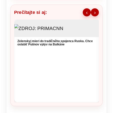
Prečítajte si aj:
‹
›
Zelenskyj mieri do tradičného spojenca Ruska. Chce
oslabiť Putinov vplyv na Balkáne
NKÚ va
takmer
kritérií