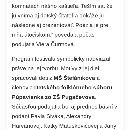
komnatách nášho kaštieľa. Teším sa, že
ju vníma aj detský čitateľ a dokáže ju
následne aj prezentovať. Poézia je pre
mňa útočiskom,“ povedala počas
podujatia Viera Čurmová.
Program festivalu symbolicky nadviazal
práve na jej tvorbu. Motívy z jej diel
spracovali deti z
MŠ Štefánikova
a
členovia
Detského folklórneho súboru
Púpavienka zo ZŠ Pugačevova
.
Súčasťou podujatia bol aj prednes básní v
podaní Pavla Siváka, Alexandry
Harvanovej, Katky Matuškovičovej a Jany