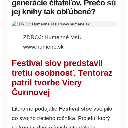
generácie čitateľov. Prečo sú
jej knihy tak obľúbené?
ZDROJ: Humenné MsÚ
www.humene.sk
Festival slov predstavil
tretiu osobnosť. Tentoraz
patril tvorbe Viery
Čurmovej
Literárne podujatie
Festival slov
vstúpilo
do svojho tretieho ročníka. Projekt, ktorý
sa koná v dvojročných intervaloch,