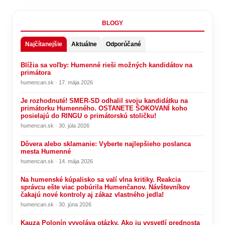
BLOGY
Najčítanejšie
Aktuálne
Odporúčané
Blížia sa voľby: Humenné rieši možných kandidátov na
primátora
humencan.sk · 17. mája 2026
Je rozhodnuté! SMER-SD odhalil svoju kandidátku na
primátorku Humenného. OSTANETE ŠOKOVANÍ koho
posielajú do RINGU o primátorskú stoličku!
humencan.sk · 30. júla 2026
Dôvera alebo sklamanie: Vyberte najlepšieho poslanca
mesta Humenné
humencan.sk · 14. mája 2026
Na humenské kúpalisko sa valí vlna kritiky. Reakcia
správcu ešte viac pobúrila Humenčanov. Návštevníkov
čakajú nové kontroly aj zákaz vlastného jedla!
humencan.sk · 30. júna 2026
Kauza Polonín vyvoláva otázky. Ako ju vysvetlí prednosta