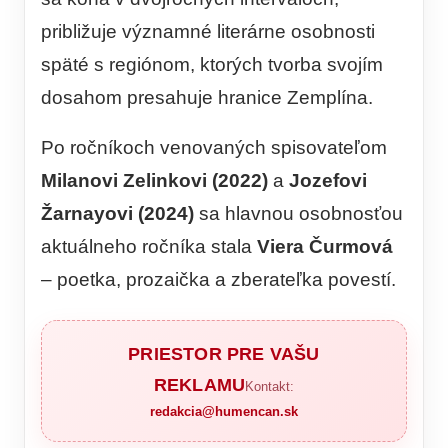
približuje významné literárne osobnosti
späté s regiónom, ktorých tvorba svojím
dosahom presahuje hranice Zemplína.
Po ročníkoch venovaných spisovateľom
Milanovi Zelinkovi (2022)
a
Jozefovi
Žarnayovi (2024)
sa hlavnou osobnosťou
aktuálneho ročníka stala
Viera Čurmová
– poetka, prozaička a zberateľka povestí.
PRIESTOR PRE VAŠU
REKLAMU
Kontakt:
redakcia@humencan.sk