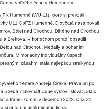
z Centra voľného času v Humennom.
tky FK Humenné (WU-11), ktoré si prevzali
ravky U11 ObFZ Humenné. Dievčatá nastupovali
rov, Belej nad Cirochou, Dlhého nad Cirochou,
 a Brekova. V konečnom poradí obsadili
Belou nad Cirochou. Medaily a pohár im
čura. Mimoriadny individuálny úspech
presnými zásahmi stala najlepšou strelkyňou
bývalého trénera Andreja Čiráka. Práve on po
treda v Slovnaft Cupe vyslovil slová: „Stalo
r a tréner zomrel v decembri 2022. Dňa 21.
 si prítomní uctili minútou ticha.