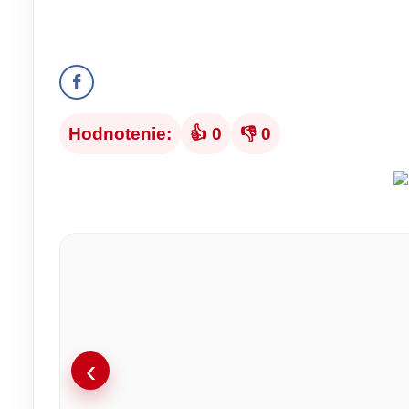
Hodnotenie:
👍 0
👎 0
‹