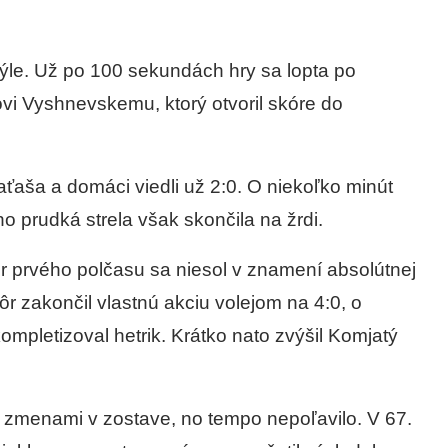
ýle. Už po 100 sekundách hry sa lopta po
vi Vyshnevskemu, ktorý otvoril skóre do
aťaša a domáci viedli už 2:0. O niekoľko minút
o prudká strela však skončila na žrdi.
ver prvého polčasu sa niesol v znamení absolútnej
zakončil vlastnú akciu volejom na 4:0, o
ompletizoval hetrik. Krátko nato zvýšil Komjatý
i zmenami v zostave, no tempo nepoľavilo. V 67.