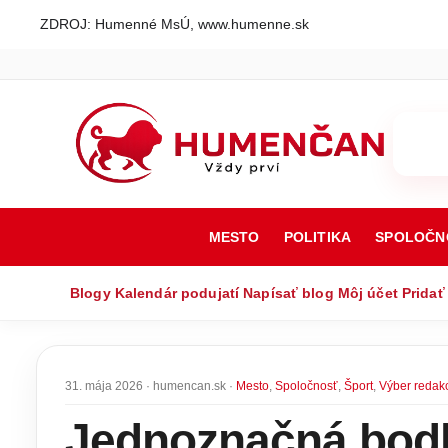
ZDROJ: Humenné MsÚ, www.humenne.sk
MESTO
POLITIKA
SPOLOČN
Blogy
Kalendár podujatí
Napísať blog
Môj účet
Pridať
31. mája 2026 · humencan.sk ·
Mesto
,
Spoločnosť
,
Šport
,
Výber redak
Jednoznačná bodk