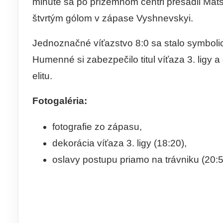
minúte sa po prízemnom centri presadil Mat
štvrtým gólom v zápase Vyshnevskyi.
Jednoznačné víťazstvo 8:0 sa stalo symbo
Humenné si zabezpečilo titul víťaza 3. ligy a
elitu.
Fotogaléria:
fotografie zo zápasu,
dekorácia víťaza 3. ligy (18:20),
oslavy postupu priamo na trávniku (20:5