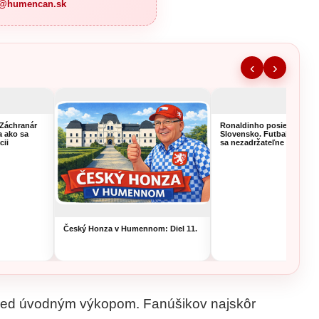
a@humencan.sk
‹
›
 Záchranár
Ronaldinho posiela pozdr
 a ako sa
Slovensko. Futbalová šou
cii
sa nezadržateľne blíži!
Český Honza v Humennom: Diel 11.
pred úvodným výkopom. Fanúšikov najskôr