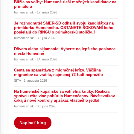
Blížia sa voľby: Humenné rieši možných kandidátov na
primátora
humencan.sk · 17. mája 2026
Je rozhodnuté! SMER-SD odhalil svoju kandidátku na
primátorku Humenného. OSTANETE ŠOKOVANÍ koho
posielajú do RINGU o primátorskú stoličku!
humencan.sk · 30. júla 2026
Dôvera alebo sklamanie: Vyberte najlepšieho poslanca
mesta Humenné
humencan.sk · 14. mája 2026
Ceuta sa spamätáva z migračnej krízy. Väčšina
migrantov sa vrátila, najmenej 72 ľudí neprežilo
SITA · 3. augusta 2026
Na humenské kúpalisko sa valí vlna kritiky. Reakcia
správcu ešte viac pobúrila Humenčanov. Návštevníkov
čakajú nové kontroly aj zákaz vlastného jedla!
humencan.sk · 30. júna 2026
Napísať blog