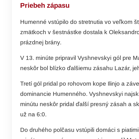
Priebeh zápasu
Humenné vstúpilo do stretnutia vo veľkom št
zmätkoch v šestnástke dostala k Oleksandro
prázdnej brány.
V 13. minúte pripravil Vyshnevskyi gól pre M
neskôr bol blízko ďalšiemu zásahu Lazár, jeh
Tretí gól pridal po rohovom kope Ilinjo a zá
dominancie Humenného. Vyshnevskyi najskôr 
minútu neskôr pridal ďalší presný zásah a sk
už na 6:0.
Do druhého polčasu vstúpili domáci s piatim