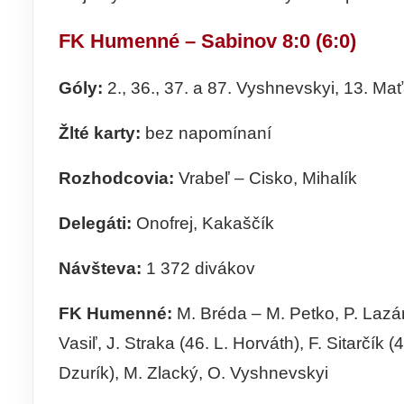
FK Humenné – Sabinov 8:0 (6:0)
Góly:
2., 36., 37. a 87. Vyshnevskyi, 13. Maťa
Žlté karty:
bez napomínaní
Rozhodcovia:
Vrabeľ – Cisko, Mihalík
Delegáti:
Onofrej, Kakaščík
Návšteva:
1 372 divákov
FK Humenné:
M. Bréda – M. Petko, P. Lazár (4
Vasiľ, J. Straka (46. L. Horváth), F. Sitarčík (
Dzurík), M. Zlacký, O. Vyshnevskyi