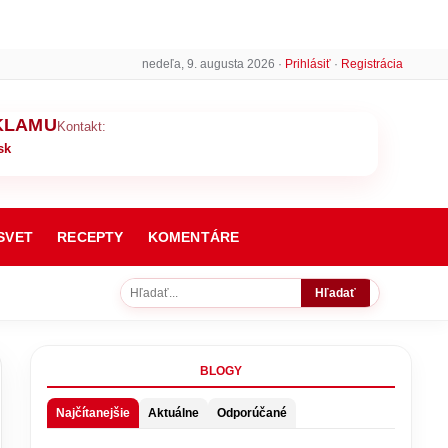
nedeľa, 9. augusta 2026 ·
Prihlásiť
·
Registrácia
KLAMU
Kontakt:
sk
SVET
RECEPTY
KOMENTÁRE
Hľadať
BLOGY
Najčítanejšie
Aktuálne
Odporúčané