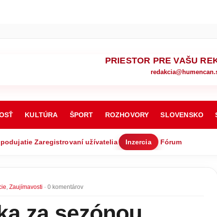
PRIESTOR PRE VAŠU RE
redakcia@humencan.
OSŤ
KULTÚRA
ŠPORT
ROZHOVORY
SLOVENSKO
 podujatie
Zaregistrovaní užívatelia
Inzercia
Fórum
cie
,
Zaujímavosti
· 0 komentárov
a za sezónou.