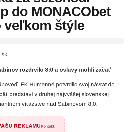
up do MONACObet
o veľkom štýle
.sk
abinov rozdrvilo 8:0 a oslavy mohli začať
odpoveď. FK Humenné potvrdilo svoj návrat do
äť predstaví v druhej najvyššej slovenskej
inantnom víťazstve nad Sabinovom 8:0.
 VAŠU REKLAMU
Kontakt: