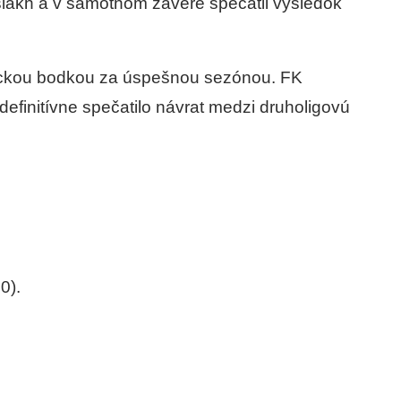
siakh a v samotnom závere spečatil výsledok
lickou bodkou za úspešnou sezónou. FK
 definitívne spečatilo návrat medzi druholigovú
0).