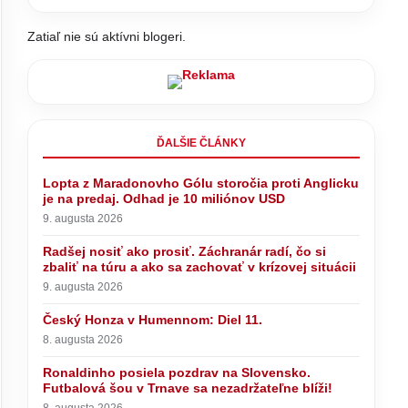
Zatiaľ nie sú aktívni blogeri.
ĎALŠIE ČLÁNKY
av na
 v Trnave
Lopta z Maradonovho Gólu storočia proti Anglicku
je na predaj. Odhad je 10 miliónov USD
9. augusta 2026
Radšej nosiť ako prosiť. Záchranár radí, čo si
zbaliť na túru a ako sa zachovať v krízovej situácii
9. augusta 2026
Remišová podáva trestné
oznámenie pre 30-miliónovú výzvu
Český Honza v Humennom: Diel 11.
na nájomné bývanie
8. augusta 2026
Ronaldinho posiela pozdrav na Slovensko.
Futbalová šou v Trnave sa nezadržateľne blíži!
8. augusta 2026