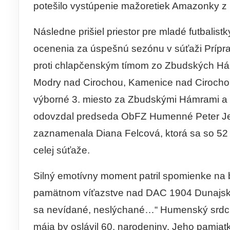
potešilo vystúpenie mažoretiek Amazonky 
Následne prišiel priestor pre mladé futbalis
ocenenia za úspešnú sezónu v súťaži Príp
proti chlapčenským tímom zo Zbudských Hám
Modry nad Cirochou, Kamenice nad Cirochou
výborné 3. miesto za Zbudskými Hámrami a 
odovzdal predseda ObFZ Humenné Peter Jen
zaznamenala Diana Felcová, ktorá sa so 52 
celej súťaže.
Silný emotívny moment patril spomienke na 
pamätnom víťazstve nad DAC 1904 Dunajská S
sa nevídané, neslýchané…“ Humenský srdcia
mája by oslávil 60. narodeniny. Jeho pamiatku