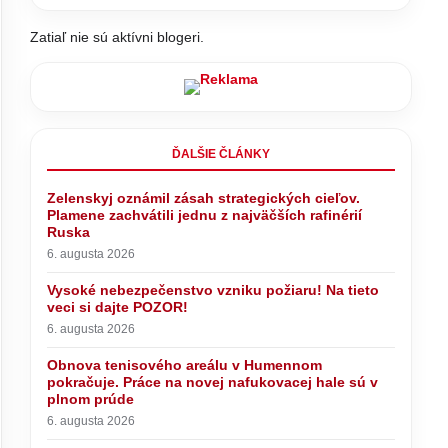
Zatiaľ nie sú aktívni blogeri.
ĎALŠIE ČLÁNKY
Zelenskyj oznámil zásah strategických cieľov.
Plamene zachvátili jednu z najväčších rafinérií
Ruska
6. augusta 2026
Vysoké nebezpečenstvo vzniku požiaru! Na tieto
veci si dajte POZOR!
6. augusta 2026
Obnova tenisového areálu v Humennom
pokračuje. Práce na novej nafukovacej hale sú v
plnom prúde
6. augusta 2026