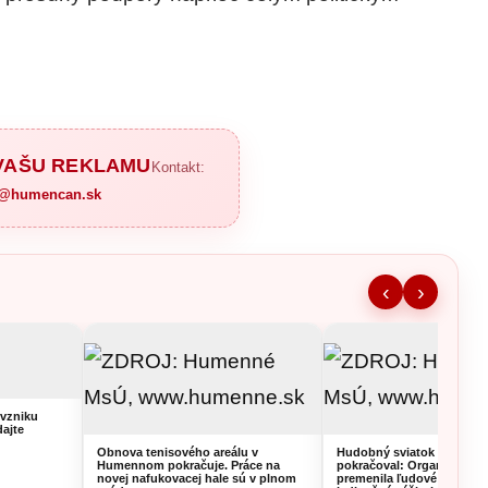
 VAŠU REKLAMU
Kontakt:
a@humencan.sk
‹
›
vzniku
dajte
Obnova tenisového areálu v
Hudobný sviatok v Hume
Humennom pokračuje. Práce na
pokračoval: Organistka z 
novej nafukovacej hale sú v plnom
premenila ľudové piesne 