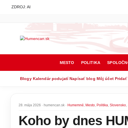
ZDROJ: AI
MESTO
POLITIKA
SPOLOČN
Blogy
Kalendár podujatí
Napísať blog
Môj účet
Pridať
28. mája 2026 · humencan.sk ·
Humemné
,
Mesto
,
Politika
,
Slovensko
,
Koho by dnes HU