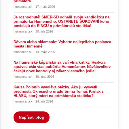
primátora
humencan.sk · 17. mája 2026
Je rozhodnuté! SMER-SD odhalil svoju kandidátku na
primátorku Humenného. OSTANETE ŠOKOVANÍ koho
posielajú do RINGU o primátorskú stoličku!
humencan.sk · 30. júla 2026
Dôvera alebo sklamanie: Vyberte najlepšieho poslanca
mesta Humenné
humencan.sk · 14. mája 2026
Na humenské kúpalisko sa valí vlna kritiky. Reakcia
správcu ešte viac pobúrila Humenčanov. Návštevníkov
čakajú nové kontroly aj zákaz vlastného jedla!
humencan.sk · 30. júna 2026
Kauza Polonín vyvoláva otázky. Ako ju vysvetlí
prednosta Okresného úradu Snina Tomáš Kirňak z
HLASU, ktorý mieri na primátorskú stoličku?
humencan.sk · 24. júla 2026
Napísať blog