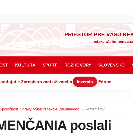
PRIESTOR PRE VAŠU RE
redakcia@humencan.
OSŤ
KULTÚRA
ŠPORT
ROZHOVORY
SLOVENSKO
 podujatie
Zaregistrovaní užívatelia
Inzercia
Fórum
Spoločnosť
,
Správy
,
Výber redakcie
,
Zaujímavosti
· 0 komentárov
MENČANIA poslali