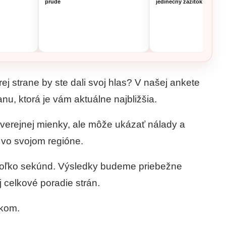
prúde
jedinečný zážitok
ej strane by ste dali svoj hlas? V našej ankete
nu, ktorá je vám aktuálne najbližšia.
verejnej mienky, ale môže ukázať nálady a
j vo svojom regióne.
ekoľko sekúnd. Výsledky budeme priebežne
 celkové poradie strán.
nkom.