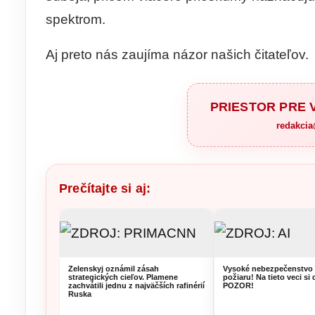
spektrom.
Aj preto nás zaujíma názor našich čitateľov.
PRIESTOR PRE
redakci
Prečítajte si aj:
Zelenskyj oznámil zásah
Vysoké nebezpečenstvo 
strategických cieľov. Plamene
požiaru! Na tieto veci si 
zachvátili jednu z najväčších rafinérií
POZOR!
Ruska