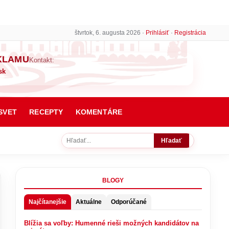
štvrtok, 6. augusta 2026 ·
Prihlásiť
·
Registrácia
KLAMU
Kontakt:
sk
SVET
RECEPTY
KOMENTÁRE
Hľadať
BLOGY
Najčítanejšie
Aktuálne
Odporúčané
Blížia sa voľby: Humenné rieši možných kandidátov na