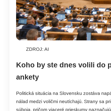
ZDROJ: AI
Koho by ste dnes volili do
ankety
Politická situácia na Slovensku zostáva na
nálad medzi voličmi neutíchajú. Strany sa pr
súboja, pričom viaceré prieskumy naznačujú