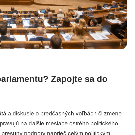
 parlamentu? Zapojte sa do
pätá a diskusie o predčasných voľbách či zmene
ipravujú na ďalšie mesiace ostrého politického
 presuny podpory naprieč celým politickým