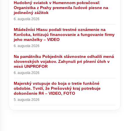
Hudobný sviatok v Humennom pokračoval:
Organistka z Prahy premenila ľudové piesne na
jedinečný zážitok
6. augusta 2026
Mládežníci Hlasu podali trestné oznámenie na
Korčoka, kritizujú financovanie a fungovanie firmy
jeho manželky – VIDEO
6. augusta 2026
Na pamätníku Pobjednik slávnostne odhalili mená
slovenských vojakov. Zahynuli pri plnení úloh v
misii UNPROFOR
6. augusta 2026
Majerský vstupuje do boja o tretie funkčné
obdobie. Tvrdí, že Prešovský kraj potrebuje
dokončenie R4 – VIDEO, FOTO
5. augusta 2026
nnom
Prahy
na