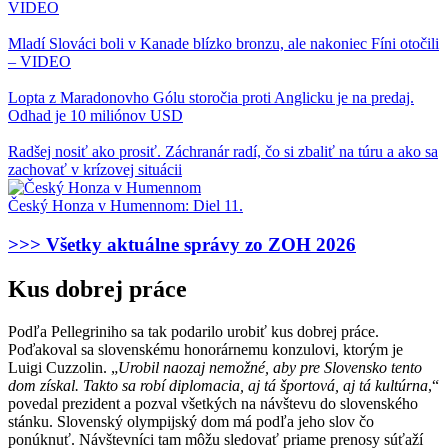
VIDEO
Mladí Slováci boli v Kanade blízko bronzu, ale nakoniec Fíni otočili
– VIDEO
Lopta z Maradonovho Gólu storočia proti Anglicku je na predaj.
Odhad je 10 miliónov USD
Radšej nosiť ako prosiť. Záchranár radí, čo si zbaliť na túru a ako sa
zachovať v krízovej situácii
Český Honza v Humennom: Diel 11.
>>> Všetky aktuálne správy zo ZOH 2026
Kus dobrej práce
Podľa Pellegriniho sa tak podarilo urobiť kus dobrej práce.
Poďakoval sa slovenskému honorárnemu konzulovi, ktorým je
Luigi Cuzzolin. „
Urobil naozaj nemožné, aby pre Slovensko tento
dom získal. Takto sa robí diplomacia, aj tá športová, aj tá kultúrna
,“
povedal prezident a pozval všetkých na návštevu do slovenského
stánku. Slovenský olympijský dom má podľa jeho slov čo
ponúknuť. Návštevníci tam môžu sledovať priame prenosy súťaží