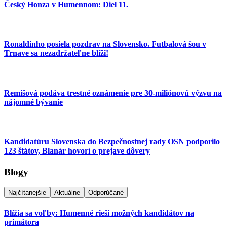
Český Honza v Humennom: Diel 11.
Ronaldinho posiela pozdrav na Slovensko. Futbalová šou v
Trnave sa nezadržateľne blíži!
Remišová podáva trestné oznámenie pre 30-miliónovú výzvu na
nájomné bývanie
Kandidatúru Slovenska do Bezpečnostnej rady OSN podporilo
123 štátov, Blanár hovorí o prejave dôvery
Blogy
Najčítanejšie
Aktuálne
Odporúčané
Blížia sa voľby: Humenné rieši možných kandidátov na
primátora