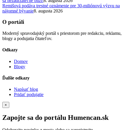
sa nezadržateľne blíži!
8. augusta 2026
Remišová podáva trestné oznámenie pre 30-miliónovú výzvu na
nájomné bývanie
8. augusta 2026
O portáli
Moderný spravodajský portál s priestorom pre redakciu, reklamu,
blogy a podujatia čitateľov.
Odkazy
Domov
Blogy
Ďalšie odkazy
Napísať blog
Pridať podujatie
×
Zapojte sa do portálu Humencan.sk
Odoberajte novinky z mesta alebo sa zaregistrujte.