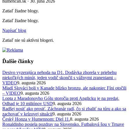
humencan.sk · 30. júna 2026
Zatiaľ žiadne blogy.
Zatiaľ žiadne blogy.
Napísať blog
Zatiaľ nie sú aktívni blogeri.
Ďalšie články
Desivo vyzerajúca nehoda na D1. Dodávka zhorela v priebehu
niekoľkých minút, jeden vodič skončil s vážnymi zraneniami –
VIDEO
9. augusta 2026
Mladí Slováci boli v Kanade blízko bronzu, ale nakoniec Fíni otočili
– VIDEO
9. augusta 2026
Lopta z Maradonovho Gólu storočia proti Anglicku je na predaj.
Odhad je 10 miliónov USD
9. augusta 2026
Radšej nosiť ako prosiť. Záchranár radí, čo si zbaliť na túru a ako sa
zachovať v krízovej situácii
9. augusta 2026
Český Honza v Humennom: Diel 11.
8. augusta 2026
Ronaldinho posiela pozdrav na Slovensko. Futbalová šou v Trnave