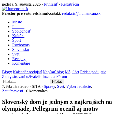
nedeľa, 9. augusta 2026 ·
Prihlásiť
·
Registrácia
Priestor pre vašu reklamu
Kontakt:
redakcia@humencan.sk
Mesto
Politika
Spoločnosť
Kultúra
Šport
Rozhovory
Slovensko
Svet
Recepty
Komentáre
Blogy
Kalendár podujatí
Napísať blog
Môj účet
Pridať podujatie
Zaregistrovaní užívatelia
Inzercia
Fórum
Hľadať
7. februára 2026 · SITA ·
Správy
,
Svet
,
Výber redakcie
,
Zaujímavosti
· 0 komentárov
Slovenský dom je jedným z najkrajších na
olympiáde, Pellegrini ocenil aj motív