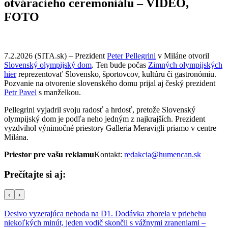
otváracieho ceremoniálu – VIDEO,
FOTO
7.2.2026 (SITA.sk) – Prezident
Peter Pellegrini
v Miláne otvoril
Slovenský olympijský dom
. Ten bude počas
Zimných olympijských
hier
reprezentovať Slovensko, športovcov, kultúru či gastronómiu.
Pozvanie na otvorenie slovenského domu prijal aj český prezident
Petr Pavel
s manželkou.
Pellegrini vyjadril svoju radosť a hrdosť, pretože Slovenský
olympijský dom je podľa neho jedným z najkrajších. Prezident
vyzdvihol výnimočné priestory Galleria Meravigli priamo v centre
Milána.
Priestor pre vašu reklamu
Kontakt:
redakcia@humencan.sk
Prečítajte si aj:
‹
›
Desivo vyzerajúca nehoda na D1. Dodávka zhorela v priebehu
niekoľkých minút, jeden vodič skončil s vážnymi zraneniami –