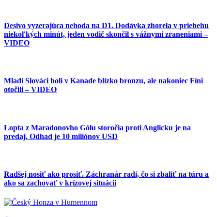
Desivo vyzerajúca nehoda na D1. Dodávka zhorela v priebehu
niekoľkých minút, jeden vodič skončil s vážnymi zraneniami –
VIDEO
Mladí Slováci boli v Kanade blízko bronzu, ale nakoniec Fíni
otočili – VIDEO
Lopta z Maradonovho Gólu storočia proti Anglicku je na
predaj. Odhad je 10 miliónov USD
Radšej nosiť ako prosiť. Záchranár radí, čo si zbaliť na túru a
ako sa zachovať v krízovej situácii