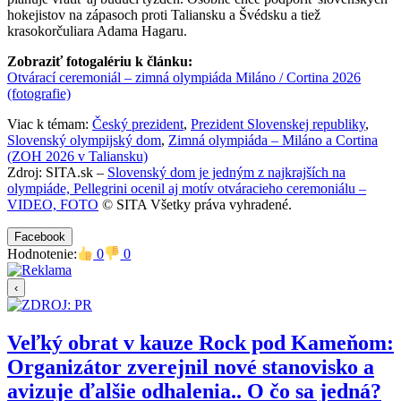
hokejistov na zápasoch proti Taliansku a Švédsku a tiež
krasokorčuliara Adama Hagaru.
Zobraziť fotogalériu k článku:
Otvárací ceremoniál – zimná olympiáda Miláno / Cortina 2026
(fotografie)
Viac k témam:
Český prezident
,
Prezident Slovenskej republiky
,
Slovenský olympijský dom
,
Zimná olympiáda – Miláno a Cortina
(ZOH 2026 v Taliansku)
Zdroj: SITA.sk –
Slovenský dom je jedným z najkrajších na
olympiáde, Pellegrini ocenil aj motív otváracieho ceremoniálu –
VIDEO, FOTO
© SITA Všetky práva vyhradené.
Facebook
Hodnotenie:
0
0
‹
Veľký obrat v kauze Rock pod Kameňom:
Organizátor zverejnil nové stanovisko a
avizuje ďalšie odhalenia.. O čo sa jedná?