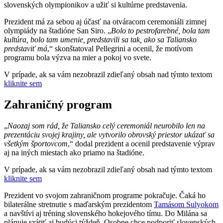
slovenských olympionikov a užiť si kultúrne predstavenia.
Prezident má za sebou aj účasť na otváracom ceremoniáli zimnej
olympiády na štadióne San Siro. „
Bolo to pestrofarebné, bola tam
kultúra, bolo tam umenie, predstavili sa tak, ako sa Taliansko
predstaviť má
,“ skonštatoval Pellegrini a ocenil, že motívom
programu bola výzva na mier a pokoj vo svete.
V prípade, ak sa vám nezobrazil zdieľaný obsah nad týmto textom
kliknite sem
Zahraničný program
„
Naozaj som rád, že Taliansko celý ceremoniál neurobilo len na
prezentáciu svojej krajiny, ale vytvorilo obrovský priestor ukázať sa
všetkým športovcom
,“ dodal prezident a ocenil predstavenie výprav
aj na iných miestach ako priamo na štadióne.
V prípade, ak sa vám nezobrazil zdieľaný obsah nad týmto textom
kliknite sem
Prezident vo svojom zahraničnom programe pokračuje. Čaká ho
bilaterálne stretnutie s maďarským prezidentom
Tamásom Sulyokom
a navštívi aj tréning slovenského hokejového tímu. Do Milána sa
plánuje vrátiť aj budúci týždeň. Osobne chce podporiť slovenských