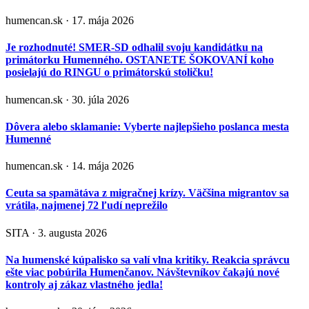
humencan.sk · 17. mája 2026
Je rozhodnuté! SMER-SD odhalil svoju kandidátku na
primátorku Humenného. OSTANETE ŠOKOVANÍ koho
posielajú do RINGU o primátorskú stoličku!
humencan.sk · 30. júla 2026
Dôvera alebo sklamanie: Vyberte najlepšieho poslanca mesta
Humenné
humencan.sk · 14. mája 2026
Ceuta sa spamätáva z migračnej krízy. Väčšina migrantov sa
vrátila, najmenej 72 ľudí neprežilo
SITA · 3. augusta 2026
Na humenské kúpalisko sa valí vlna kritiky. Reakcia správcu
ešte viac pobúrila Humenčanov. Návštevníkov čakajú nové
kontroly aj zákaz vlastného jedla!