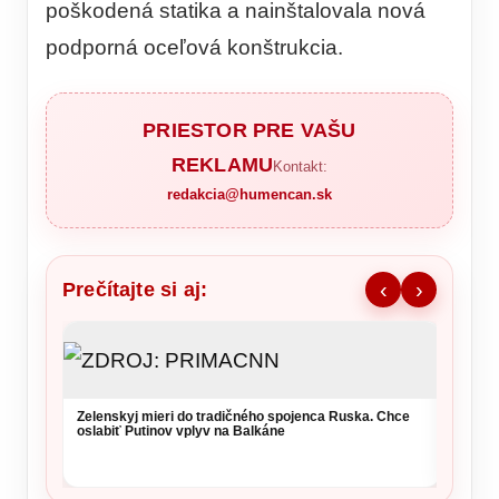
poškodená statika a nainštalovala nová
podporná oceľová konštrukcia.
PRIESTOR PRE VAŠU
REKLAMU
Kontakt:
redakcia@humencan.sk
Prečítajte si aj:
‹
›
NKÚ va
takmer
kritérií
Zelenskyj mieri do tradičného spojenca Ruska. Chce
oslabiť Putinov vplyv na Balkáne