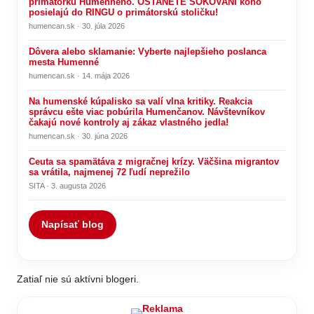
primátorku Humenného. OSTANETE ŠOKOVANÍ koho
posielajú do RINGU o primátorskú stoličku!
humencan.sk · 30. júla 2026
Dôvera alebo sklamanie: Vyberte najlepšieho poslanca
mesta Humenné
humencan.sk · 14. mája 2026
Na humenské kúpalisko sa valí vlna kritiky. Reakcia
správcu ešte viac pobúrila Humenčanov. Návštevníkov
čakajú nové kontroly aj zákaz vlastného jedla!
humencan.sk · 30. júna 2026
Ceuta sa spamätáva z migračnej krízy. Väčšina migrantov
sa vrátila, najmenej 72 ľudí neprežilo
SITA · 3. augusta 2026
Napísať blog
Zatiaľ nie sú aktívni blogeri.