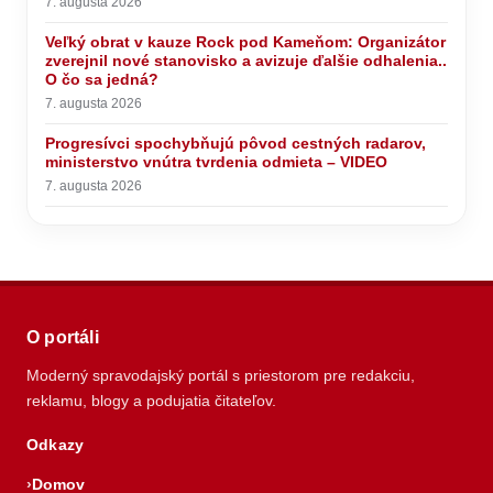
7. augusta 2026
Veľký obrat v kauze Rock pod Kameňom: Organizátor
zverejnil nové stanovisko a avizuje ďalšie odhalenia..
O čo sa jedná?
7. augusta 2026
Progresívci spochybňujú pôvod cestných radarov,
ministerstvo vnútra tvrdenia odmieta – VIDEO
7. augusta 2026
O portáli
Moderný spravodajský portál s priestorom pre redakciu,
reklamu, blogy a podujatia čitateľov.
Odkazy
Domov