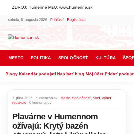
ZDROJ: Humenné MsÚ, www.humenne.sk
sobota, 8. augusta 2026 ·
Prihlásiť
·
Registrácia
MESTO
POLITIKA
SPOLOČNOSŤ
KULTÚRA
ŠPO
Blogy
Kalendár podujatí
Napísať blog
Môj účet
Pridať poduja
7. júna 2025 · humencan.sk ·
Mesto
,
Spoločnosť
,
Svet
,
Výber
redakcie
· 0 komentárov
Plavárne v Humennom
ožívajú: Krytý bazén