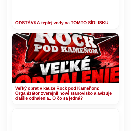
ODSTÁVKA teplej vody na TOMTO SÍDLISKU
Veľký obrat v kauze Rock pod Kameňom:
Organizátor zverejnil nové stanovisko a avizuje
ďalšie odhalenia.. O čo sa jedná?