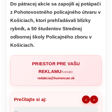
Do pátracej akcie sa zapojili aj potápači
z Pohotovostného policajného útvaru v
Košiciach, ktorí prehľadávali blízky
rybník, a 50 študentov Strednej
odbornej školy Policajného zboru v
Košiciach.
PRIESTOR PRE VAŠU
REKLAMU
Kontakt:
redakcia@humencan.sk
Prečítajte si aj:
‹
›