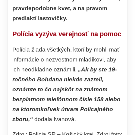
pravdepodobne kvet, a na pravom
predlaktí lastovičky.
Polícia vyzýva verejnosť na pomoc
Polícia žiada všetkých, ktorí by mohli mať
informácie o nezvestnom mladíkovi, aby
ich neodkladne oznámili.
„Ak by ste 19-
ročného Bohdana niekde zazreli,
oznámte to čo najskôr na známom
bezplatnom telefónnom čísle 158 alebo
na ktoromkoľvek útvare Policajného
zboru,“
dodala Ivanová.
Zdroj: Polícia SR – Košický kraj. Zdroj foto: