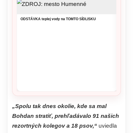
ODSTÁVKA teplej vody na TOMTO SÍDLISKU
Veľký 
zverej
čo sa 
„Spolu tak dnes okolie, kde sa mal
Bohdan stratiť, prehľadávalo 91 našich
rezortných kolegov a 18 psov,“
uviedla