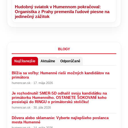
Hudobný sviatok v Humennom pokračoval:
Organistka z Prahy premenila ľudové piesne na
jedinečný zážitok
BLOGY
Najčítanejšie
Aktuálne
Odporúčané
Blížia sa voľby: Humenné rieši možných kandidátov na
primátora
humencan.sk · 17. mája 2026
Je rozhodnuté! SMER-SD odhalil svoju kandidátku na
primátorku Humenného. OSTANETE ŠOKOVANÍ koho
posielajú do RINGU o primátorskú stoličku!
humencan.sk · 30. júla 2026
Dôvera alebo sklamanie: Vyberte najlepšieho poslanca
mesta Humenné
humencan.sk · 14. mája 2026