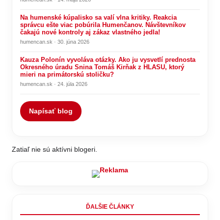
Na humenské kúpalisko sa valí vlna kritiky. Reakcia
správcu ešte viac pobúrila Humenčanov. Návštevníkov
čakajú nové kontroly aj zákaz vlastného jedla!
humencan.sk · 30. júna 2026
Kauza Polonín vyvoláva otázky. Ako ju vysvetlí prednosta
Okresného úradu Snina Tomáš Kirňak z HLASU, ktorý
mieri na primátorskú stoličku?
humencan.sk · 24. júla 2026
Napísať blog
Zatiaľ nie sú aktívni blogeri.
ĎALŠIE ČLÁNKY