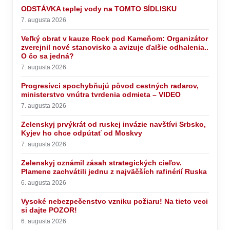
ODSTÁVKA teplej vody na TOMTO SÍDLISKU
7. augusta 2026
Veľký obrat v kauze Rock pod Kameňom: Organizátor
zverejnil nové stanovisko a avizuje ďalšie odhalenia..
O čo sa jedná?
7. augusta 2026
Progresívci spochybňujú pôvod cestných radarov,
ministerstvo vnútra tvrdenia odmieta – VIDEO
7. augusta 2026
Zelenskyj prvýkrát od ruskej invázie navštívi Srbsko,
Kyjev ho chce odpútať od Moskvy
7. augusta 2026
Zelenskyj oznámil zásah strategických cieľov.
Plamene zachvátili jednu z najväčších rafinérií Ruska
6. augusta 2026
Vysoké nebezpečenstvo vzniku požiaru! Na tieto veci
si dajte POZOR!
6. augusta 2026