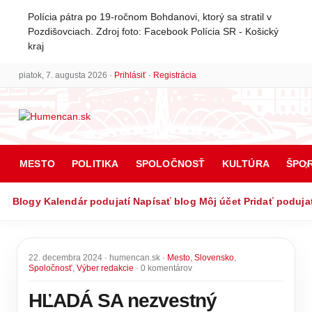
Polícia pátra po 19-ročnom Bohdanovi, ktorý sa stratil v
Pozdišovciach. Zdroj foto: Facebook Polícia SR - Košický
kraj
piatok, 7. augusta 2026 ·
Prihlásiť
·
Registrácia
MESTO
POLITIKA
SPOLOČNOSŤ
KULTÚRA
ŠPO
Blogy
Kalendár podujatí
Napísať blog
Môj účet
Pridať poduja
22. decembra 2024 · humencan.sk ·
Mesto
,
Slovensko
,
Spoločnosť
,
Výber redakcie
· 0 komentárov
HĽADÁ SA nezvestný