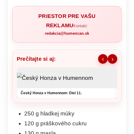
PRIESTOR PRE VAŠU
REKLAMU
Kontakt:
redakcia@humencan.sk
Prečítajte si aj:
‹
›
Ronald
šou v 
Český Honza v Humennom: Diel 11.
250 g hladkej múky
120 g práškového cukru
130 g masla