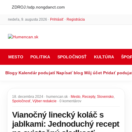
ZDROJ:/sdp.nongdanct.com
nedeľa, 9. augusta 2026 ·
Prihlásiť
·
Registrácia
MESTO
POLITIKA
SPOLOČNOSŤ
KULTÚRA
ŠPO
Blogy
Kalendár podujatí
Napísať blog
Môj účet
Pridať poduja
18. decembra 2024 · humencan.sk ·
Mesto
,
Recepty
,
Slovensko
,
Spoločnosť
,
Výber redakcie
· 0 komentárov
Vianočný linecký koláč s
jablkami: Jednoduchý recept