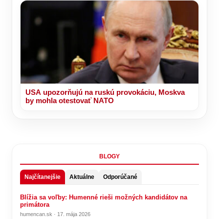
USA upozorňujú na ruskú provokáciu, Moskva
by mohla otestovať NATO
BLOGY
Najčítanejšie
Aktuálne
Odporúčané
Blížia sa voľby: Humenné rieši možných kandidátov na
primátora
humencan.sk · 17. mája 2026