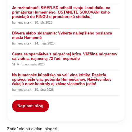
Je rozhodnuté! SMER-SD odhalil svoju kandidátku na
primátorku Humenného. OSTANETE ŠOKOVANÍ koho
posielajú do RINGU o primátorskú stoličku!
humencan.sk · 30. júla 2026
Dôvera alebo sklamanie: Vyberte najlepšieho poslanca
mesta Humenné
humencan.sk · 14. mája 2026
Ceuta sa spamätáva z migračnej krízy. Väčšina migrantov
sa vrátila, najmenej 72 ľudí neprežilo
SITA · 3. augusta 2026
Na humenské kúpalisko sa valí vlna kritiky. Reakcia
správcu ešte viac pobúrila Humenčanov. Návštevníkov
čakajú nové kontroly aj zákaz vlastného jedla!
humencan.sk · 30. júna 2026
Napísať blog
Zatiaľ nie sú aktívni blogeri.