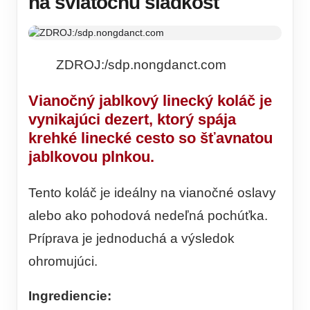
na sviatočnú sladkosť
ZDROJ:/sdp.nongdanct.com
Vianočný jablkový linecký koláč je
vynikajúci dezert, ktorý spája
krehké linecké cesto so šťavnatou
jablkovou plnkou.
Tento koláč je ideálny na vianočné oslavy
alebo ako pohodová nedeľná pochúťka.
Príprava je jednoduchá a výsledok
ohromujúci.
Ingrediencie: