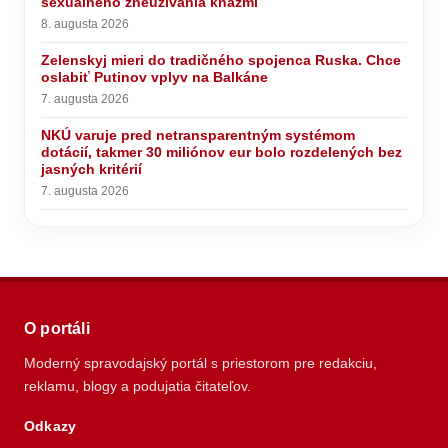
sexuálneho zneužívania kňazmi
8. augusta 2026
Zelenskyj mieri do tradičného spojenca Ruska. Chce
oslabiť Putinov vplyv na Balkáne
7. augusta 2026
NKÚ varuje pred netransparentným systémom
dotácií, takmer 30 miliónov eur bolo rozdelených bez
jasných kritérií
7. augusta 2026
O portáli
Moderný spravodajský portál s priestorom pre redakciu,
reklamu, blogy a podujatia čitateľov.
Odkazy