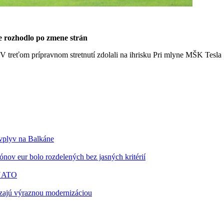
 rozhodlo po zmene strán
 V treťom prípravnom stretnutí zdolali na ihrisku Pri mlyne MŠK Tesl
 vplyv na Balkáne
nov eur bolo rozdelených bez jasných kritérií
 NATO
zajú výraznou modernizáciou