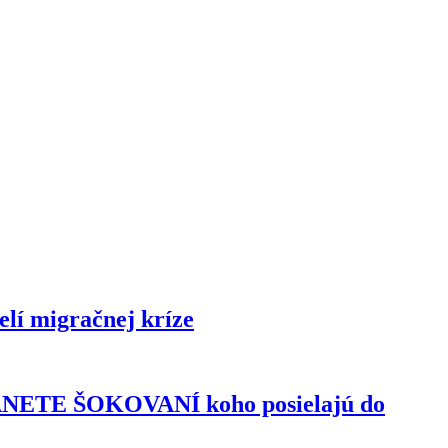
lí migračnej kríze
TANETE ŠOKOVANÍ koho posielajú do