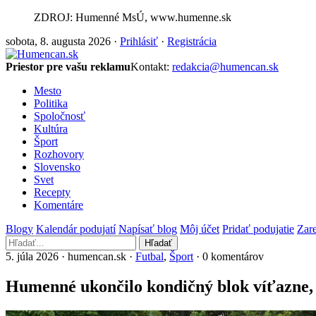
ZDROJ: Humenné MsÚ, www.humenne.sk
sobota, 8. augusta 2026 ·
Prihlásiť
·
Registrácia
Priestor pre vašu reklamu
Kontakt:
redakcia@humencan.sk
Mesto
Politika
Spoločnosť
Kultúra
Šport
Rozhovory
Slovensko
Svet
Recepty
Komentáre
Blogy
Kalendár podujatí
Napísať blog
Môj účet
Pridať podujatie
Zare
Hľadať
5. júla 2026 · humencan.sk ·
Futbal
,
Šport
· 0 komentárov
Humenné ukončilo kondičný blok víťazne,