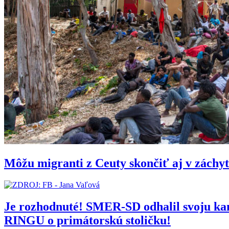
Môžu migranti z Ceuty skončiť aj v zách
Je rozhodnuté! SMER-SD odhalil svoju 
RINGU o primátorskú stoličku!