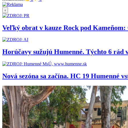
‹
Veľký obrat v kauze Rock pod Kameňom: Org
Horúčavy sužujú Humenné. Týchto 6 rád 
Nová sezóna sa začína. HC 19 Humenné vs