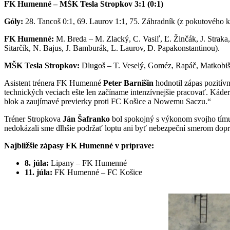
FK Humenné – MŠK Tesla Stropkov 3:1 (0:1)
Góly:
28. Tancoš 0:1, 69. Laurov 1:1, 75. Záhradník (z pokutového k
FK Humenné:
M. Breda – M. Zlacký, C. Vasiľ, Ľ. Žinčák, J. Straka, 
Sitarčík, N. Bajus, J. Bamburák, L. Laurov, D. Papakonstantinou).
MŠK Tesla Stropkov:
Dlugoš – T. Veselý, Goméz, Rapáč, Matkobiš 
Asistent trénera FK Humenné
Peter Barnišin
hodnotil zápas pozitív
technických veciach ešte len začíname intenzívnejšie pracovať. Káder s
blok a zaujímavé previerky proti FC Košice a Nowemu Saczu.“
Tréner Stropkova
Ján Šafranko
bol spokojný s výkonom svojho tímu i
nedokázali sme dlhšie podržať loptu ani byť nebezpeční smerom dopr
Najbližšie zápasy FK Humenné v príprave:
8. júla:
Lipany – FK Humenné
11. júla:
FK Humenné – FC Košice