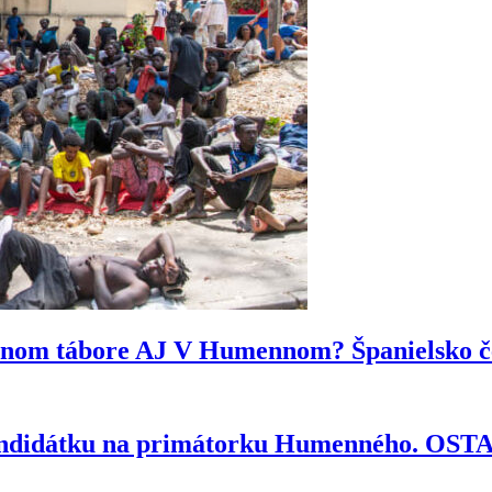
ytnom tábore AJ V Humennom? Španielsko če
kandidátku na primátorku Humenného. OS