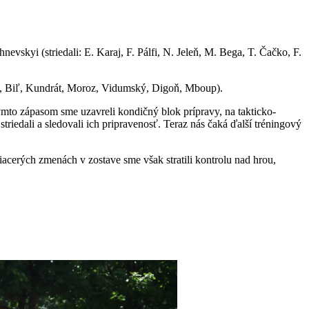
evskyi (striedali: E. Karaj, F. Pálfi, N. Jeleň, M. Bega, T. Čačko, F.
un, Biľ, Kundrát, Moroz, Vidumský, Digoň, Mboup).
mto zápasom sme uzavreli kondičný blok prípravy, na takticko-
triedali a sledovali ich pripravenosť. Teraz nás čaká ďalší tréningový
iacerých zmenách v zostave sme však stratili kontrolu nad hrou,