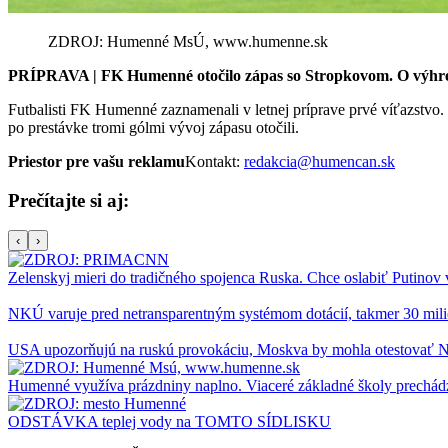
ZDROJ: Humenné MsÚ, www.humenne.sk
PRÍPRAVA | FK Humenné otočilo zápas so Stropkovom. O výhre
Futbalisti FK Humenné zaznamenali v letnej príprave prvé víťazstvo.
po prestávke tromi gólmi vývoj zápasu otočili.
Priestor pre vašu reklamu
Kontakt:
redakcia@humencan.sk
Prečítajte si aj:
‹
›
Zelenskyj mieri do tradičného spojenca Ruska. Chce oslabiť Putinov
NKÚ varuje pred netransparentným systémom dotácií, takmer 30 milió
USA upozorňujú na ruskú provokáciu, Moskva by mohla otestovať
Humenné využíva prázdniny naplno. Viaceré základné školy prechád
ODSTÁVKA teplej vody na TOMTO SÍDLISKU