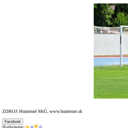
ZDROJ: Humenné MsÚ, www.humenne.sk
Facebook
Hodnotenie:
0
0