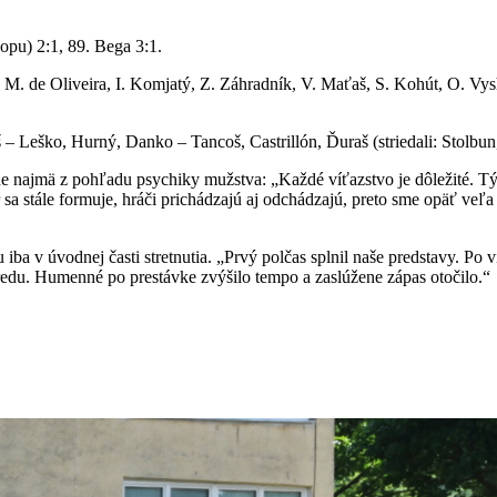
opu) 2:1, 89. Bega 3:1.
M. de Oliveira, I. Komjatý, Z. Záhradník, V. Maťaš, S. Kohút, O. Vyshn
– Leško, Hurný, Danko – Tancoš, Castrillón, Ďuraš (striedali: Stolb
ne najmä z pohľadu psychiky mužstva: „Každé víťazstvo je dôležité. Tý
a stále formuje, hráči prichádzajú aj odchádzajú, preto sme opäť veľa s
ba v úvodnej časti stretnutia. „Prvý polčas splnil naše predstavy. Po v
edu. Humenné po prestávke zvýšilo tempo a zaslúžene zápas otočilo.“