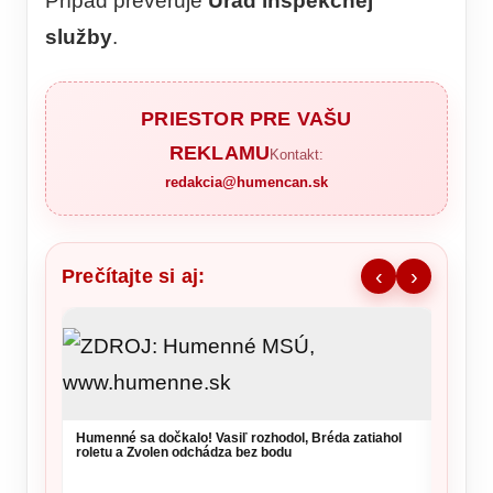
Prípad preveruje
Úrad inšpekčnej
služby
.
PRIESTOR PRE VAŠU
REKLAMU
Kontakt:
redakcia@humencan.sk
Prečítajte si aj:
‹
›
Dážď v
počasi
Humenné sa dočkalo! Vasiľ rozhodol, Bréda zatiahol
roletu a Zvolen odchádza bez bodu