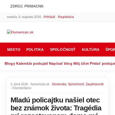
ZDROJ: PRIMACNN
nedeľa, 9. augusta 2026 ·
Prihlásiť
·
Registrácia
MESTO
POLITIKA
SPOLOČNOSŤ
KULTÚRA
ŠPO
Blogy
Kalendár podujatí
Napísať blog
Môj účet
Pridať poduja
2. júna 2026 · humencan.sk ·
Slovensko
,
Spoločnosť
,
Zaujímavosti
· 0 komentárov
Mladú policajtku našiel otec
bez známok života: Tragédia