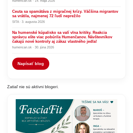
humencan.sk · 14. mája 2026
Ceuta sa spamätáva z migračnej krízy. Väčšina migrantov
sa vrátila, najmenej 72 ľudí neprežilo
SITA · 3. augusta 2026
Na humenské kúpalisko sa valí vlna kritiky. Reakcia
správcu ešte viac pobúrila Humenčanov. Návštevníkov
čakajú nové kontroly aj zákaz vlastného jedla!
humencan.sk · 30. júna 2026
Napísať blog
Zatiaľ nie sú aktívni blogeri.