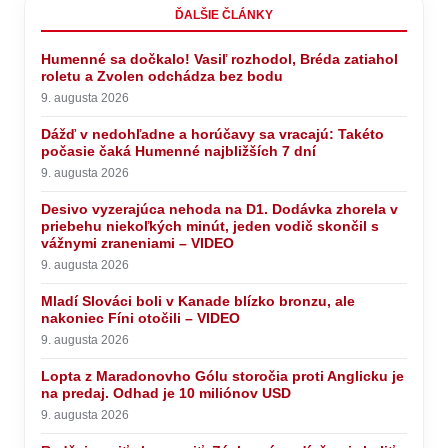
ĎALŠIE ČLÁNKY
Humenné sa dočkalo! Vasiľ rozhodol, Bréda zatiahol
roletu a Zvolen odchádza bez bodu
9. augusta 2026
Dážď v nedohľadne a horúčavy sa vracajú: Takéto
počasie čaká Humenné najbližších 7 dní
9. augusta 2026
Desivo vyzerajúca nehoda na D1. Dodávka zhorela v
priebehu niekoľkých minút, jeden vodič skončil s
vážnymi zraneniami – VIDEO
9. augusta 2026
Mladí Slováci boli v Kanade blízko bronzu, ale
nakoniec Fíni otočili – VIDEO
9. augusta 2026
Lopta z Maradonovho Gólu storočia proti Anglicku je
na predaj. Odhad je 10 miliónov USD
9. augusta 2026