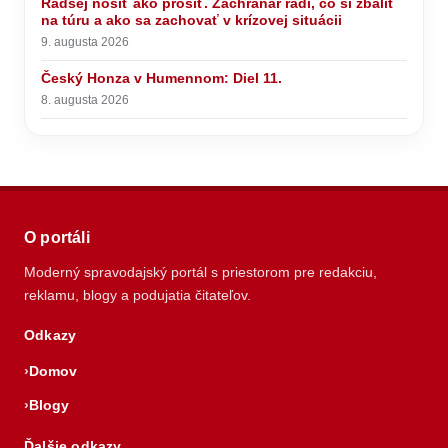
Radšej nosiť ako prosiť. Záchranár radí, čo si zbaliť
na túru a ako sa zachovať v krízovej situácii
9. augusta 2026
Český Honza v Humennom: Diel 11.
8. augusta 2026
O portáli
Moderný spravodajský portál s priestorom pre redakciu,
reklamu, blogy a podujatia čitateľov.
Odkazy
Domov
Blogy
Ďalšie odkazy