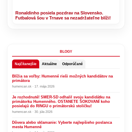
Ronaldinho posiela pozdrav na Slovensko.
Futbalová šou v Trnave sa nezadržateľne blíži!
BLOGY
Najčítanejšie
Aktuálne
Odporúčané
Blížia sa voľby: Humenné rieši možných kandidátov na
primátora
humencan.sk · 17. mája 2026
Je rozhodnuté! SMER-SD odhalil svoju kandidátku na
primátorku Humenného. OSTANETE ŠOKOVANÍ koho
posielajú do RINGU o primátorskú stoličku!
humencan.sk · 30. júla 2026
Dôvera alebo sklamanie: Vyberte najlepšieho poslanca
mesta Humenné