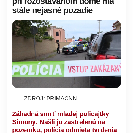
pri rozostavanom dome má
stále nejasné pozadie
ZDROJ: PRIMACNN
Záhadná smrť mladej policajtky
Simony: Našli ju zastrelenú na
pozemku, polícia odmieta tvrdenia