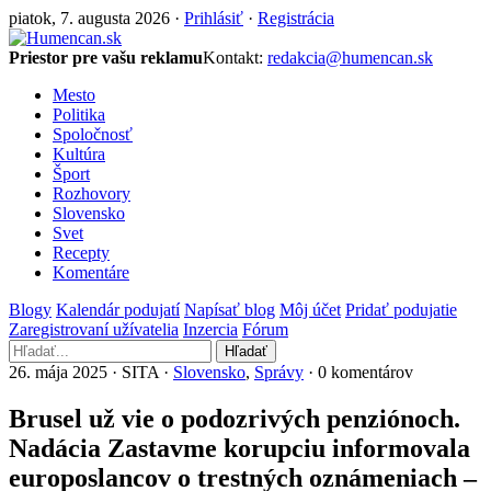
piatok, 7. augusta 2026 ·
Prihlásiť
·
Registrácia
Priestor pre vašu reklamu
Kontakt:
redakcia@humencan.sk
Mesto
Politika
Spoločnosť
Kultúra
Šport
Rozhovory
Slovensko
Svet
Recepty
Komentáre
Blogy
Kalendár podujatí
Napísať blog
Môj účet
Pridať podujatie
Zaregistrovaní užívatelia
Inzercia
Fórum
Hľadať
26. mája 2025 · SITA ·
Slovensko
,
Správy
· 0 komentárov
Brusel už vie o podozrivých penziónoch.
Nadácia Zastavme korupciu informovala
europoslancov o trestných oznámeniach –