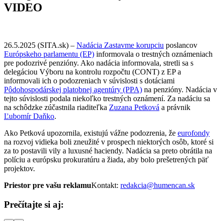
VIDEO
26.5.2025 (SITA.sk) –
Nadácia Zastavme korupciu
poslancov
Európskeho parlamentu (EP)
informovala o trestných oznámeniach
pre podozrivé penzióny. Ako nadácia informovala, stretli sa s
delegáciou Výboru na kontrolu rozpočtu (CONT) z EP a
informovali ich o podozreniach v súvislosti s dotáciami
Pôdohospodárskej platobnej agentúry (PPA)
na penzióny. Nadácia v
tejto súvislosti podala niekoľko trestných oznámení. Za nadáciu sa
na schôdzke zúčastnila riaditeľka
Zuzana Petková
a právnik
Ľubomír Daňko
.
Ako Petková upozornila, existujú vážne podozrenia, že
eurofondy
na rozvoj vidieka boli zneužité v prospech niektorých osôb, ktoré si
za to postavili vily a luxusné haciendy. Nadácia sa preto obrátila na
políciu a európsku prokuratúru a žiada, aby bolo prešetrených päť
projektov.
Priestor pre vašu reklamu
Kontakt:
redakcia@humencan.sk
Prečítajte si aj: