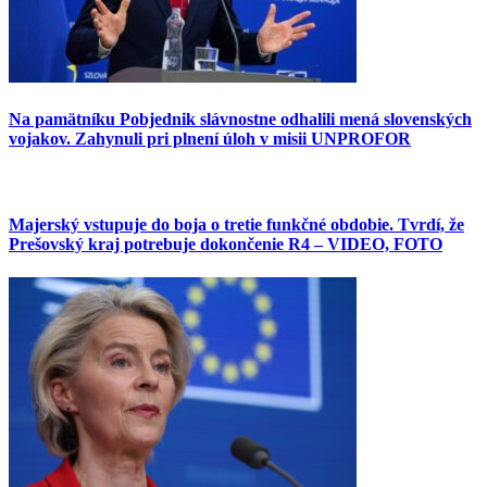
Na pamätníku Pobjednik slávnostne odhalili mená slovenských
vojakov. Zahynuli pri plnení úloh v misii UNPROFOR
Majerský vstupuje do boja o tretie funkčné obdobie. Tvrdí, že
Prešovský kraj potrebuje dokončenie R4 – VIDEO, FOTO