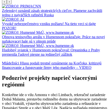
‹
›
Zelenskyj oznámil zásah strategických cieľov. Plamene zachvátili
jednu z najväčších rafinérií Ruska
Vysoké nebezpečenstvo vzniku požiaru! Na tieto veci si dajte
POZOR!
Obnova tenisového areálu v Humennom pokračuje. Práce na novej
nafukovacej hale sú v plnom prúde
Hudobný sviatok v Humennom pokračoval: Organistka z Prahy
premenila ľudové piesne na jedinečný zážitok
Mládežníci Hlasu podali trestné oznámenie na Korčoka, kritizujú
financovanie a fungovanie firmy jeho manželky – VIDEO
Podozrivé projekty naprieč viacerými
regiónmi
Konkrétne ide o vilu Amonra v obci Limbach, rekreačné zariadenie
Dolná Malanta, prestavbu rodinného domu na ubytovacie zariadenie
v obci Vrakúň, výstavbu ubytovacieho zariadenia a reštaurácie v
Dunajskej Strede a v obci Malý Lég. Nadácia požiadala ministerstvo