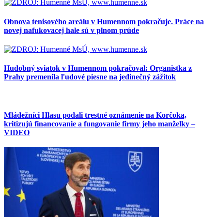
Obnova tenisového areálu v Humennom pokračuje. Práce na
novej nafukovacej hale sú v plnom prúde
Hudobný sviatok v Humennom pokračoval: Organistka z
Prahy premenila ľudové piesne na jedinečný zážitok
Mládežníci Hlasu podali trestné oznámenie na Korčoka,
kritizujú financovanie a fungovanie firmy jeho manželky –
VIDEO