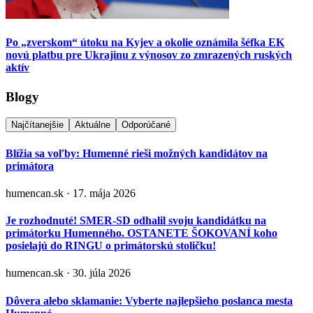
Po „zverskom“ útoku na Kyjev a okolie oznámila šéfka EK
novú platbu pre Ukrajinu z výnosov zo zmrazených ruských
aktív
Blogy
Najčítanejšie
Aktuálne
Odporúčané
Blížia sa voľby: Humenné rieši možných kandidátov na
primátora
humencan.sk · 17. mája 2026
Je rozhodnuté! SMER-SD odhalil svoju kandidátku na
primátorku Humenného. OSTANETE ŠOKOVANÍ koho
posielajú do RINGU o primátorskú stoličku!
humencan.sk · 30. júla 2026
Dôvera alebo sklamanie: Vyberte najlepšieho poslanca mesta