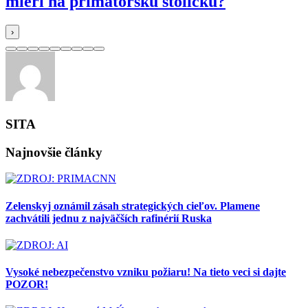
mieri na primátorskú stoličku?
›
SITA
Najnovšie články
Zelenskyj oznámil zásah strategických cieľov. Plamene
zachvátili jednu z najväčších rafinérií Ruska
Vysoké nebezpečenstvo vzniku požiaru! Na tieto veci si dajte
POZOR!