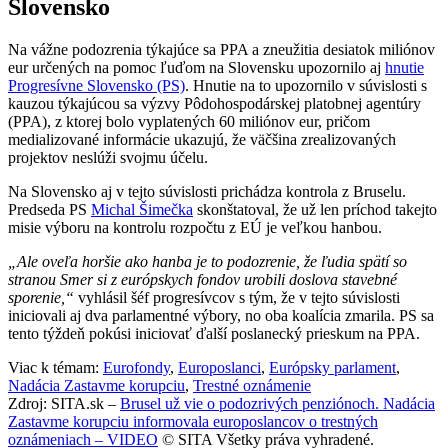
Slovensko
Na vážne podozrenia týkajúce sa PPA a zneužitia desiatok miliónov
eur určených na pomoc ľuďom na Slovensku upozornilo aj
hnutie
Progresívne Slovensko (PS)
. Hnutie na to upozornilo v súvislosti s
kauzou týkajúcou sa výzvy Pôdohospodárskej platobnej agentúry
(PPA), z ktorej bolo vyplatených 60 miliónov eur, pričom
medializované informácie ukazujú, že väčšina zrealizovaných
projektov neslúži svojmu účelu.
Na Slovensko aj v tejto súvislosti prichádza kontrola z Bruselu.
Predseda PS
Michal Šimečka
skonštatoval, že už len príchod takejto
misie výboru na kontrolu rozpočtu z EÚ je veľkou hanbou.
„Ale oveľa horšie ako hanba je to podozrenie, že ľudia spätí so
stranou Smer si z európskych fondov urobili doslova stavebné
sporenie,“
vyhlásil šéf progresívcov s tým, že v tejto súvislosti
iniciovali aj dva parlamentné výbory, no oba koalícia zmarila. PS sa
tento týždeň pokúsi iniciovať ďalší poslanecký prieskum na PPA.
Viac k témam:
Eurofondy
,
Europoslanci
,
Európsky parlament
,
Nadácia Zastavme korupciu
,
Trestné oznámenie
Zdroj: SITA.sk –
Brusel už vie o podozrivých penziónoch. Nadácia
Zastavme korupciu informovala europoslancov o trestných
oznámeniach – VIDEO
© SITA Všetky práva vyhradené.