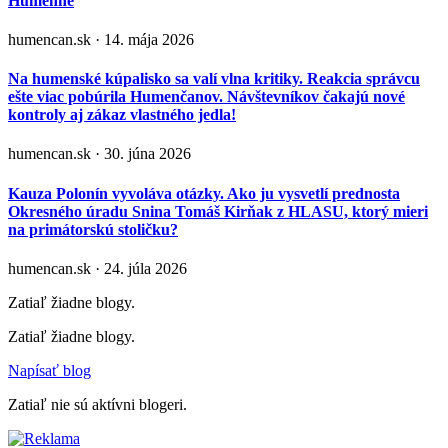
Humenné
humencan.sk · 14. mája 2026
Na humenské kúpalisko sa valí vlna kritiky. Reakcia správcu
ešte viac pobúrila Humenčanov. Návštevníkov čakajú nové
kontroly aj zákaz vlastného jedla!
humencan.sk · 30. júna 2026
Kauza Polonín vyvoláva otázky. Ako ju vysvetlí prednosta
Okresného úradu Snina Tomáš Kirňak z HLASU, ktorý mieri
na primátorskú stoličku?
humencan.sk · 24. júla 2026
Zatiaľ žiadne blogy.
Zatiaľ žiadne blogy.
Napísať blog
Zatiaľ nie sú aktívni blogeri.