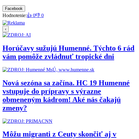
Facebook
Hodnotenie:
👍 0
👎 0
‹
Horúčavy sužujú Humenné. Týchto 6 rád
vám pomôže zvládnuť tropické dni
Nová sezóna sa začína. HC 19 Humenné
vstupuje do prípravy s výrazne
obmeneným kádrom! Aké nás čakajú
zmeny?
Môžu migranti z Ceuty skončiť aj v