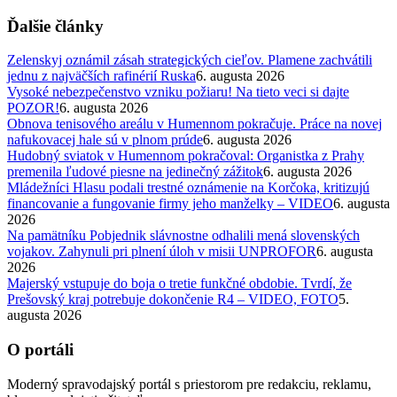
Ďalšie články
Zelenskyj oznámil zásah strategických cieľov. Plamene zachvátili
jednu z najväčších rafinérií Ruska
6. augusta 2026
Vysoké nebezpečenstvo vzniku požiaru! Na tieto veci si dajte
POZOR!
6. augusta 2026
Obnova tenisového areálu v Humennom pokračuje. Práce na novej
nafukovacej hale sú v plnom prúde
6. augusta 2026
Hudobný sviatok v Humennom pokračoval: Organistka z Prahy
premenila ľudové piesne na jedinečný zážitok
6. augusta 2026
Mládežníci Hlasu podali trestné oznámenie na Korčoka, kritizujú
financovanie a fungovanie firmy jeho manželky – VIDEO
6. augusta
2026
Na pamätníku Pobjednik slávnostne odhalili mená slovenských
vojakov. Zahynuli pri plnení úloh v misii UNPROFOR
6. augusta
2026
Majerský vstupuje do boja o tretie funkčné obdobie. Tvrdí, že
Prešovský kraj potrebuje dokončenie R4 – VIDEO, FOTO
5.
augusta 2026
O portáli
Moderný spravodajský portál s priestorom pre redakciu, reklamu,