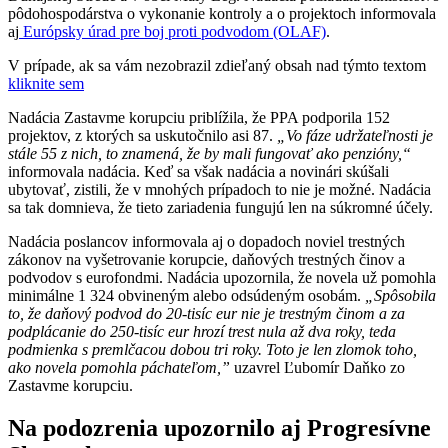
pôdohospodárstva o vykonanie kontroly a o projektoch informovala
aj
Európsky úrad pre boj proti podvodom (OLAF)
.
V prípade, ak sa vám nezobrazil zdieľaný obsah nad týmto textom
kliknite sem
Nadácia Zastavme korupciu priblížila, že PPA podporila 152
projektov, z ktorých sa uskutočnilo asi 87.
„Vo fáze udržateľnosti je
stále 55 z nich, to znamená, že by mali fungovať ako penzióny,“
informovala nadácia. Keď sa však nadácia a novinári skúšali
ubytovať, zistili, že v mnohých prípadoch to nie je možné. Nadácia
sa tak domnieva, že tieto zariadenia fungujú len na súkromné účely.
Nadácia poslancov informovala aj o dopadoch noviel trestných
zákonov na vyšetrovanie korupcie, daňových trestných činov a
podvodov s eurofondmi. Nadácia upozornila, že novela už pomohla
minimálne 1 324 obvineným alebo odsúdeným osobám.
„Spôsobila
to, že daňový podvod do 20-tisíc eur nie je trestným činom a za
podplácanie do 250-tisíc eur hrozí trest nula až dva roky, teda
podmienka s premlčacou dobou tri roky. Toto je len zlomok toho,
ako novela pomohla páchateľom,”
uzavrel Ľubomír Daňko zo
Zastavme korupciu.
Na podozrenia upozornilo aj Progresívne