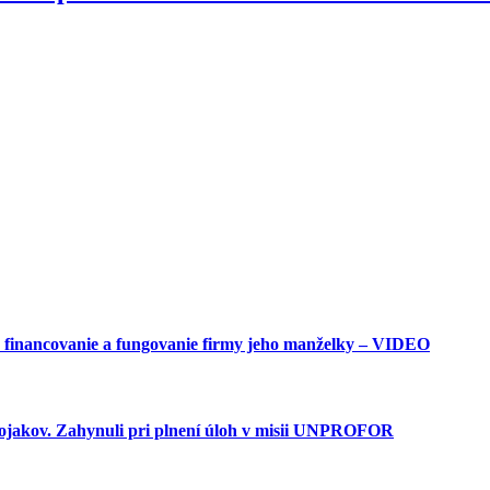
jú financovanie a fungovanie firmy jeho manželky – VIDEO
vojakov. Zahynuli pri plnení úloh v misii UNPROFOR