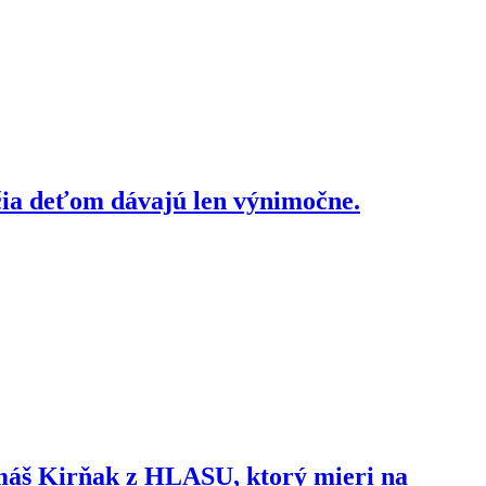
čia deťom dávajú len výnimočne.
omáš Kirňak z HLASU, ktorý mieri na