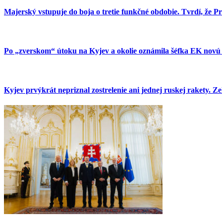
Majerský vstupuje do boja o tretie funkčné obdobie. Tvrdí, že
Po „zverskom“ útoku na Kyjev a okolie oznámila šéfka EK novú 
Kyjev prvýkrát nepriznal zostrelenie ani jednej ruskej rakety. Z