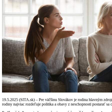
19.5.2025 (SITA.sk) – Pre väčšinu Slovákov je rodina hlavným zdroj
rodiny najviac rozdeľuje politika a obavy z neschopnosti postarať sa