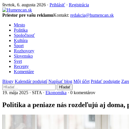
štvrtok, 6. augusta 2026 ·
Prihlásiť
·
Registrácia
Priestor pre vašu reklamu
Kontakt:
redakcia@humencan.sk
Mesto
Politika
Spoločnosť
Kultúra
Šport
Rozhovory
Slovensko
Svet
Recepty
Komentáre
Blogy
Kalendár podujatí
Napísať blog
Môj účet
Pridať podujatie
Zare
Hľadať
19. mája 2025 · SITA ·
Ekonomika
· 0 komentárov
Politika a peniaze nás rozdeľujú aj doma, 