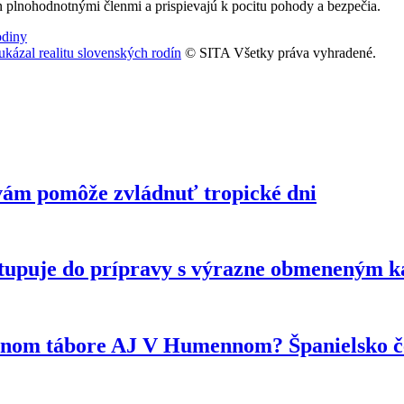
n plnohodnotnými členmi a prispievajú k pocitu pohody a bezpečia.
diny
ukázal realitu slovenských rodín
© SITA Všetky práva vyhradené.
vám pomôže zvládnuť tropické dni
tupuje do prípravy s výrazne obmeneným 
ytnom tábore AJ V Humennom? Španielsko če