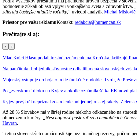
Podľa výsledkov prieskumu má priemerná úroveň bezpečia v slovenský
hodnotenie získali oblasti vplyvu vonkajšieho sveta a zdravotníctva.
„
zdieľajú častejšie mladšie ročníky,“
uviedol analytik
Michal Mislovič
Priestor pre vašu reklamu
Kontakt:
redakcia@humencan.sk
Prečítajte si aj:
‹
›
Mládežníci Hlasu podali trestné oznámenie na Korčoka, kritizujú f
Na pamätníku Pobjednik slávnostne odhalili mená slovenských voja
Majerský vstupuje do boja o tretie funkčné obdobie. Tvrdí, že Pre
Po „zverskom“ útoku na Kyjev a okolie oznámila šéfka EK novú plat
Kyjev prvýkrát nepriznal zostrelenie ani jednej ruskej rakety. Zelens
Až 28 % Slovákov má v širšej rodine niekoho odkázaného na starostlivo
obmedzeniu kariéry.
„Neschopnosť postarať sa o nemohúcich členov r
Havran
.
Tretina slovenských domácností žije bez finančnej rezervy, pričom pe