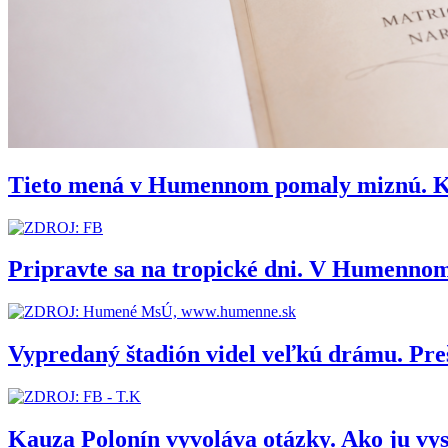
Tieto mená v Humennom pomaly miznú. Kedy
Pripravte sa na tropické dni. V Humennom
Vypredaný štadión videl veľkú drámu. Pr
Kauza Polonín vyvoláva otázky. Ako ju vy