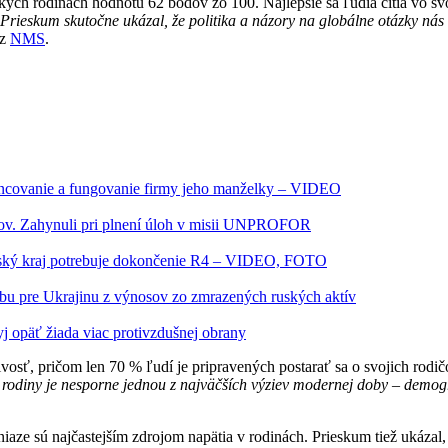
ch rodinách hodnotu 62 bodov zo 100. Najlepšie sa ľudia cítia vo svo
Prieskum skutočne ukázal, že politika a názory na globálne otázky nás 
z
NMS
.
inancovanie a fungovanie firmy jeho manželky – VIDEO
kov. Zahynuli pri plnení úloh v misii UNPROFOR
šovský kraj potrebuje dokončenie R4 – VIDEO, FOTO
bu pre Ukrajinu z výnosov zo zmrazených ruských aktív
kyj opäť žiada viac protivzdušnej obrany
sť, pričom len 70 % ľudí je pripravených postarať sa o svojich rodičov
odiny je nesporne jednou z najväčších výziev modernej doby – demogr
niaze sú najčastejším zdrojom napätia v rodinách. Prieskum tiež ukázal