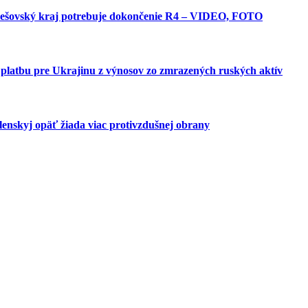
 Prešovský kraj potrebuje dokončenie R4 – VIDEO, FOTO
platbu pre Ukrajinu z výnosov zo zmrazených ruských aktív
elenskyj opäť žiada viac protivzdušnej obrany