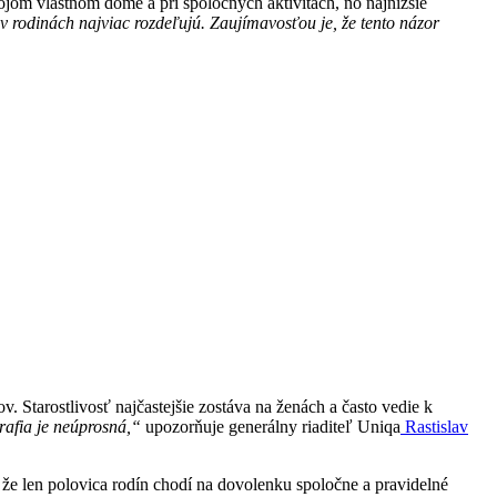
jom vlastnom dome a pri spoločných aktivitách, no najnižšie
v rodinách najviac rozdeľujú. Zaujímavosťou je, že tento názor
. Starostlivosť najčastejšie zostáva na ženách a často vedie k
afia je neúprosná,“
upozorňuje generálny riaditeľ Uniqa
Rastislav
, že len polovica rodín chodí na dovolenku spoločne a pravidelné