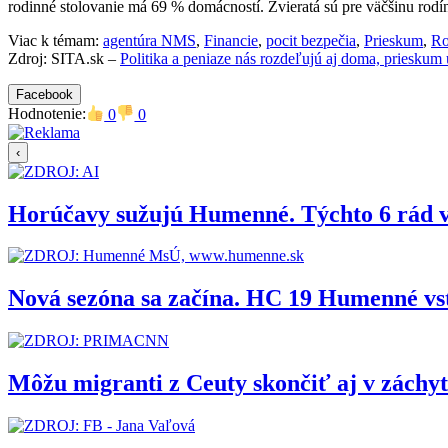
rodinné stolovanie má 69 % domácností. Zvieratá sú pre väčšinu rodí
Viac k témam:
agentúra NMS
,
Financie
,
pocit bezpečia
,
Prieskum
,
Ro
Zdroj: SITA.sk –
Politika a peniaze nás rozdeľujú aj doma, prieskum 
Facebook
Hodnotenie:
0
0
‹
Horúčavy sužujú Humenné. Týchto 6 rád 
Nová sezóna sa začína. HC 19 Humenné vs
Môžu migranti z Ceuty skončiť aj v zách