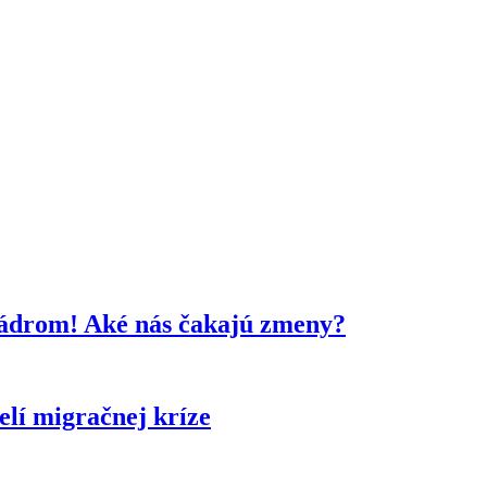
kádrom! Aké nás čakajú zmeny?
lí migračnej kríze