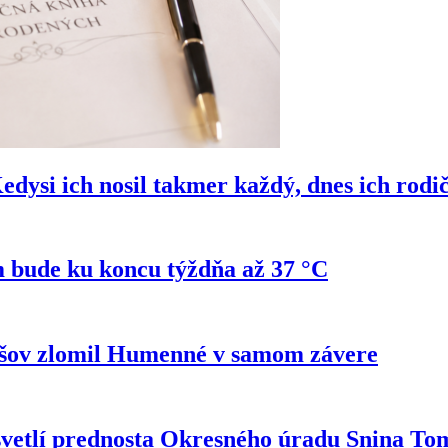
si ich nosil takmer každý, dnes ich rodi
 bude ku koncu týždňa až 37 °C
ešov zlomil Humenné v samom závere
svetlí prednosta Okresného úradu Snina T