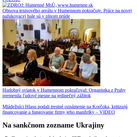
Obnova tenisového areálu v Humennom pokračuje. Práce na novej
nafukovacej hale sú v plnom prúde
Hudobný sviatok v Humennom pokračoval: Organistka z Prahy
premenila ľudové piesne na jedinečný zážitok
Mládežníci Hlasu podali trestné oznámenie na Korčoka, kritizujú
financovanie a fungovanie firmy jeho manželky – VIDEO
Na sankčnom zozname Ukrajiny