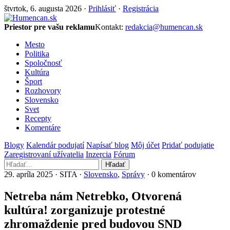
štvrtok, 6. augusta 2026 ·
Prihlásiť
·
Registrácia
Priestor pre vašu reklamu
Kontakt:
redakcia@humencan.sk
Mesto
Politika
Spoločnosť
Kultúra
Šport
Rozhovory
Slovensko
Svet
Recepty
Komentáre
Blogy
Kalendár podujatí
Napísať blog
Môj účet
Pridať podujatie
Zaregistrovaní užívatelia
Inzercia
Fórum
Hľadať
29. apríla 2025 · SITA ·
Slovensko
,
Správy
· 0 komentárov
Netreba nám Netrebko, Otvorená
kultúra! zorganizuje protestné
zhromaždenie pred budovou SND