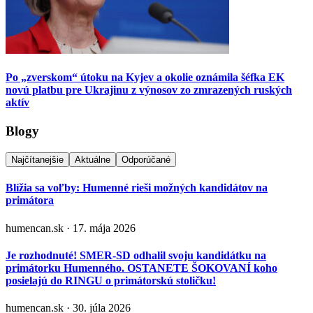
Po „zverskom“ útoku na Kyjev a okolie oznámila šéfka EK
novú platbu pre Ukrajinu z výnosov zo zmrazených ruských
aktív
Blogy
Najčítanejšie
Aktuálne
Odporúčané
Blížia sa voľby: Humenné rieši možných kandidátov na
primátora
humencan.sk · 17. mája 2026
Je rozhodnuté! SMER-SD odhalil svoju kandidátku na
primátorku Humenného. OSTANETE ŠOKOVANÍ koho
posielajú do RINGU o primátorskú stoličku!
humencan.sk · 30. júla 2026