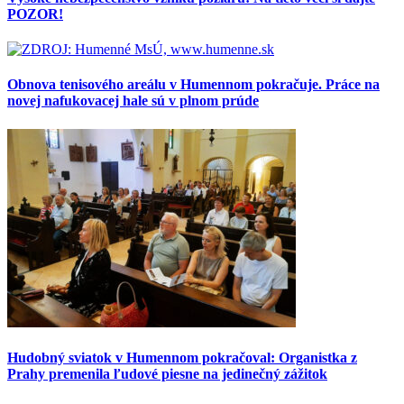
POZOR!
Obnova tenisového areálu v Humennom pokračuje. Práce na
novej nafukovacej hale sú v plnom prúde
Hudobný sviatok v Humennom pokračoval: Organistka z
Prahy premenila ľudové piesne na jedinečný zážitok