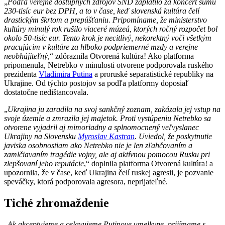
„
Podľa verejne dostupných zdrojov SND zaplatilo za koncert sumu
230-tisíc eur bez DPH, a to v čase, keď slovenská kultúra čelí
drastickým škrtom a prepúšťaniu. Pripomíname, že ministerstvo
kultúry minulý rok rušilo viaceré múzeá, ktorých ročný rozpočet bol
okolo 50-tisíc eur. Tento krok je necitlivý, nekorektný voči všetkým
pracujúcim v kultúre za hlboko podpriemerné mzdy a verejne
neobhájiteľný
,“ zdôraznila Otvorená kultúra! Ako platforma
pripomenula, Netrebko v minulosti otvorene podporovala ruského
prezidenta
Vladimira Putina
a proruské separatistické republiky na
Ukrajine. Od týchto postojov sa podľa platformy doposiaľ
dostatočne nedištancovala.
„
Ukrajina ju zaradila na svoj sankčný zoznam, zakázala jej vstup na
svoje územie a zmrazila jej majetok. Proti vystúpeniu Netrebko sa
otvorene vyjadril aj mimoriadny a splnomocnený veľvyslanec
Ukrajiny na Slovensku
Myroslav Kastran
. Uviedol, že poskytnutie
javiska osobnostiam ako Netrebko nie je len zľahčovaním a
zamlčiavaním tragédie vojny, ale aj aktívnou pomocou Rusku pri
zlepšovaní jeho reputácie
,“ doplnila platforma Otvorená kultúra! a
upozornila, že v čase, keď Ukrajina čelí ruskej agresii, je pozvanie
speváčky, ktorá podporovala agresora, neprijateľné.
Tiché zhromaždenie
„
Ak akceptujeme a oslavujeme Putinove umelkyne, prijímame s