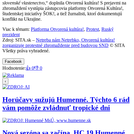
slovenské vlastenectvo
,“ doplnila Otvorená kultúra! S prejavmi na
zhromaždení vystúpia zástupcovia platformy Otvorená Kultúra!,
študentskej iniciatívy ŠOK!, a tiež žurnalisti, ktorí dokumentujú
konflikt na Ukrajine.
Viac k témam:
Platforma Otvorená kultúra!
,
Protest
,
Ruský
prezident
Zdroj: SITA.sk –
Netreba nám Netrebko, Otvorená kultúra!
zorganizuje protestné zhromaždenie pred budovou SND
© SITA
Všetky práva vyhradené.
Facebook
Hodnotenie:
👍 0
👎 0
‹
Horúčavy sužujú Humenné. Týchto 6 rád
vám pomôže zvládnuť tropické dni
Nová sezóna sa začína. HC 19 Humenné