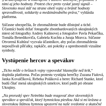
nimi aj jeho hodnoty. Protest chce preto vyslať jasný signál –
Slovensko musí stáť na strane obetí vojny a brániť hodnoty
spravodlivosti, solidarity a medzinárodného práva
,“ vyhlásila
platforma.
Súčasne ubezpečila, že zhromaždenie bude dôstojné a tiché.
Účastníci budú držať fotografie zbombardovaných ukrajinských
miest od fotografky Andrey Kalinovej a fotografov Pavla Pekarčíka,
Tomáša Benedikoviča, Gabriela Kuchtu a Juraja Mravca. Súčasne
Otvorená Kultúra! vyzvala účastníkov, aby počas zhromaždenia
nepoužívali píšťalky, rapkáče, ani pokriky a uprednostnili vizuálne
symboly.
Vystúpenie hercov a spevákov
„
Ticho môže o hrôzach vojny vypovedať hlasnejšie než krik
,“
doplnila platforma. Počas protestu vystúpia herečky Zuzana Fialová,
Janka Kovalčíková, Rebeka Poláková a herec Richard Stanke, ktorí
budú čítať mená ukrajinských umelcov, ktorí padli pri obrane
Ukrajiny.
„
Na proruský spev Netrebko bude reagovať zbor slovenských
spevákov a speváčok, ktorý hymnickou piesňou Aká si mi krásna a
slovenskou štátnou hymnou upozorní na naše svedomie a skutočné