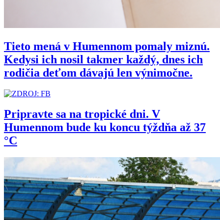
Tieto mená v Humennom pomaly miznú.
Kedysi ich nosil takmer každý, dnes ich
rodičia deťom dávajú len výnimočne.
Pripravte sa na tropické dni. V
Humennom bude ku koncu týždňa až 37
°C