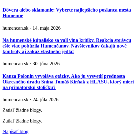
Dôvera alebo sklamanie: Vyberte najlepšieho poslanca mesta
Humenné
humencan.sk · 14. mája 2026
Na humenské kúpalisko sa valí vlna kritiky. Reakcia správcu
ešte viac pobúrila Humenčanov. Návštevníkov čakajú nové
kontroly aj zákaz vlastného jedla!
humencan.sk · 30. júna 2026
Kauza Polonín vyvoláva otázky. Ako ju vysvetlí prednosta
Okresného úradu Snina Tomáš Kirňak z HLASU, ktorý mieri
na primátorskú stoličku?
humencan.sk · 24. júla 2026
Zatiaľ žiadne blogy.
Zatiaľ žiadne blogy.
Napísať blog