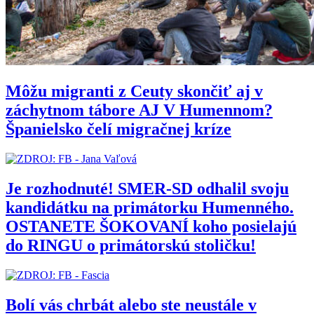
Môžu migranti z Ceuty skončiť aj v
záchytnom tábore AJ V Humennom?
Španielsko čelí migračnej kríze
Je rozhodnuté! SMER-SD odhalil svoju
kandidátku na primátorku Humenného.
OSTANETE ŠOKOVANÍ koho posielajú
do RINGU o primátorskú stoličku!
Bolí vás chrbát alebo ste neustále v