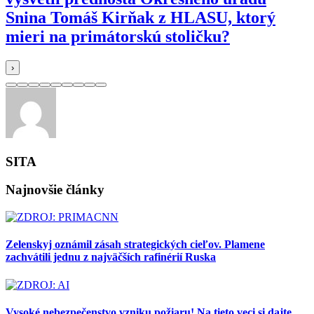
Snina Tomáš Kirňak z HLASU, ktorý
mieri na primátorskú stoličku?
›
SITA
Najnovšie články
Zelenskyj oznámil zásah strategických cieľov. Plamene
zachvátili jednu z najväčších rafinérií Ruska
Vysoké nebezpečenstvo vzniku požiaru! Na tieto veci si dajte