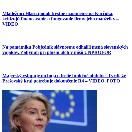
Mládežníci Hlasu podali trestné oznámenie na Korčoka,
kritizujú financovanie a fungovanie firmy jeho manželky –
VIDEO
Na pamätníku Pobjednik slávnostne odhalili mená slovenských
vojakov. Zahynuli pri plnení úloh v misii UNPROFOR
Majerský vstupuje do boja o tretie funkčné obdobie. Tvrdí, že
Prešovský kraj potrebuje dokončenie R4 – VIDEO, FOTO