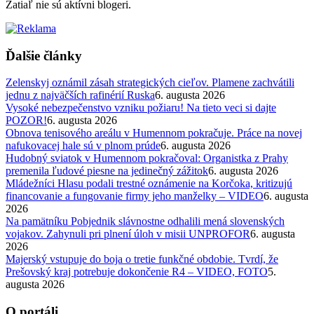
Zatiaľ nie sú aktívni blogeri.
Ďalšie články
Zelenskyj oznámil zásah strategických cieľov. Plamene zachvátili
jednu z najväčších rafinérií Ruska
6. augusta 2026
Vysoké nebezpečenstvo vzniku požiaru! Na tieto veci si dajte
POZOR!
6. augusta 2026
Obnova tenisového areálu v Humennom pokračuje. Práce na novej
nafukovacej hale sú v plnom prúde
6. augusta 2026
Hudobný sviatok v Humennom pokračoval: Organistka z Prahy
premenila ľudové piesne na jedinečný zážitok
6. augusta 2026
Mládežníci Hlasu podali trestné oznámenie na Korčoka, kritizujú
financovanie a fungovanie firmy jeho manželky – VIDEO
6. augusta
2026
Na pamätníku Pobjednik slávnostne odhalili mená slovenských
vojakov. Zahynuli pri plnení úloh v misii UNPROFOR
6. augusta
2026
Majerský vstupuje do boja o tretie funkčné obdobie. Tvrdí, že
Prešovský kraj potrebuje dokončenie R4 – VIDEO, FOTO
5.
augusta 2026
O portáli