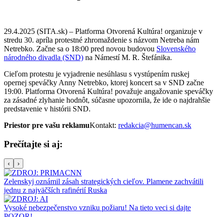
29.4.2025 (SITA.sk) – Platforma Otvorená Kultúra! organizuje v
stredu 30. apríla protestné zhromaždenie s názvom Netreba nám
Netrebko. Začne sa o 18:00 pred novou budovou
Slovenského
národného divadla (SND)
na Námestí M. R. Štefánika.
Cieľom protestu je vyjadrenie nesúhlasu s vystúpením ruskej
opernej speváčky Anny Netrebko, ktorej koncert sa v SND začne
19:00. Platforma Otvorená Kultúra! považuje angažovanie speváčky
za zásadné zlyhanie hodnôt, súčasne upozornila, že ide o najdrahšie
predstavenie v histórii SND.
Priestor pre vašu reklamu
Kontakt:
redakcia@humencan.sk
Prečítajte si aj:
‹
›
Zelenskyj oznámil zásah strategických cieľov. Plamene zachvátili
jednu z najväčších rafinérií Ruska
Vysoké nebezpečenstvo vzniku požiaru! Na tieto veci si dajte
POZOR!