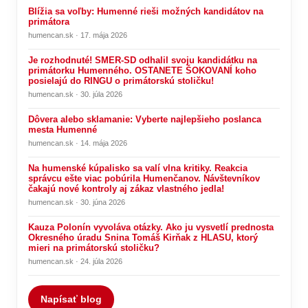
Blížia sa voľby: Humenné rieši možných kandidátov na
primátora
humencan.sk · 17. mája 2026
Je rozhodnuté! SMER-SD odhalil svoju kandidátku na
primátorku Humenného. OSTANETE ŠOKOVANÍ koho
posielajú do RINGU o primátorskú stoličku!
humencan.sk · 30. júla 2026
Dôvera alebo sklamanie: Vyberte najlepšieho poslanca
mesta Humenné
humencan.sk · 14. mája 2026
Na humenské kúpalisko sa valí vlna kritiky. Reakcia
správcu ešte viac pobúrila Humenčanov. Návštevníkov
čakajú nové kontroly aj zákaz vlastného jedla!
humencan.sk · 30. júna 2026
Kauza Polonín vyvoláva otázky. Ako ju vysvetlí prednosta
Okresného úradu Snina Tomáš Kirňak z HLASU, ktorý
mieri na primátorskú stoličku?
humencan.sk · 24. júla 2026
Napísať blog