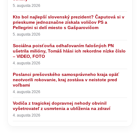
5. augusta 2026
Kto bol najlepší slovenský prezident? Čaputová si v
prieskume jednoznačne získala voličov PS a
Pellegrini si delí miesto s Gašparovičom
5. augusta 2026
Sociálna poisťovňa odhaľovaním falošných PN
ušetrila milióny, Tomáš hlási ich rekordne nízke číslo
– VIDEO, FOTO
4. augusta 2026
Poslanci prešovského samosprávneho kraja opäť
neotvorili rokovanie, kraj zostáva v neistote pred
voľbami
4. augusta 2026
Vodiča z tragickej dopravnej nehody obvinil
vyšetrovateľ z usmrtenia a ublíženia na zdraví
4. augusta 2026