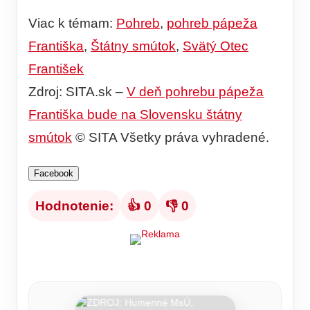
Viac k témam:
Pohreb
,
pohreb pápeža
Františka
,
Štátny smútok
,
Svätý Otec
František
Zdroj: SITA.sk –
V deň pohrebu pápeža
Františka bude na Slovensku štátny
smútok
© SITA Všetky práva vyhradené.
Facebook
Hodnotenie:
👍 0
👎 0