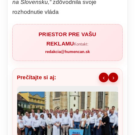
na Slovensku,“
zdôvodnila svoje
rozhodnutie vláda
PRIESTOR PRE VAŠU
REKLAMU
Kontakt:
redakcia@humencan.sk
Prečítajte si aj:
‹
›
Po „zv
EK nov
ruskýc