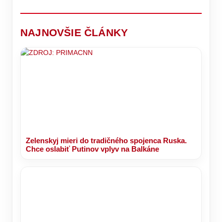
RINGU
telo
dávajú
o
oddýchne
len
primátorskú
výnimočne.
stoličku!
NAJNOVŠIE ČLÁNKY
Zelenskyj mieri do tradičného spojenca Ruska.
Chce oslabiť Putinov vplyv na Balkáne