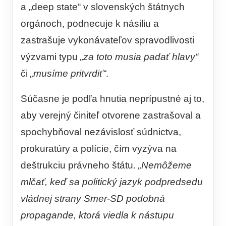
a „deep state“ v slovenských štátnych
orgánoch, podnecuje k násiliu a
zastrašuje vykonávateľov spravodlivosti
výzvami typu
„za toto musia padať hlavy“
či
„musíme pritvrdiť“
.
Súčasne je podľa hnutia neprípustné aj to,
aby verejný činiteľ otvorene zastrašoval a
spochybňoval nezávislosť súdnictva,
prokuratúry a polície, čím vyzýva na
deštrukciu právneho štátu.
„Nemôžeme
mlčať, keď sa politický jazyk podpredsedu
vládnej strany Smer-SD podobná
propagande, ktorá viedla k nástupu