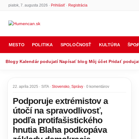
piatok, 7. augusta 2026 ·
Prihlásiť
·
Registrácia
MESTO
POLITIKA
SPOLOČNOSŤ
KULTÚRA
ŠPO
Blogy
Kalendár podujatí
Napísať blog
Môj účet
Pridať poduja
22. apríla 2025 · SITA ·
Slovensko
,
Správy
· 0 komentárov
Podporuje extrémistov a
útočí na spravodlivosť,
podľa protifašistického
hnutia Blaha podkopáva