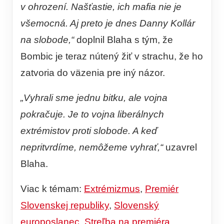
v ohrození. Našťastie, ich mafia nie je
všemocná. Aj preto je dnes Danny Kollár
na slobode,“
doplnil Blaha s tým, že
Bombic je teraz nútený žiť v strachu, že ho
zatvoria do väzenia pre iný názor.
„Vyhrali sme jednu bitku, ale vojna
pokračuje. Je to vojna liberálnych
extrémistov proti slobode. A keď
nepritvrdíme, nemôžeme vyhrať,“
uzavrel
Blaha.
Viac k témam:
Extrémizmus
,
Premiér
Slovenskej republiky
,
Slovenský
europoslanec
,
Streľba na premiéra