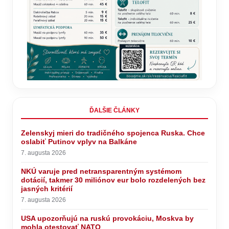
ĎALŠIE ČLÁNKY
Zelenskyj mieri do tradičného spojenca Ruska. Chce
oslabiť Putinov vplyv na Balkáne
7. augusta 2026
NKÚ varuje pred netransparentným systémom
dotácií, takmer 30 miliónov eur bolo rozdelených bez
jasných kritérií
7. augusta 2026
USA upozorňujú na ruskú provokáciu, Moskva by
mohla otestovať NATO