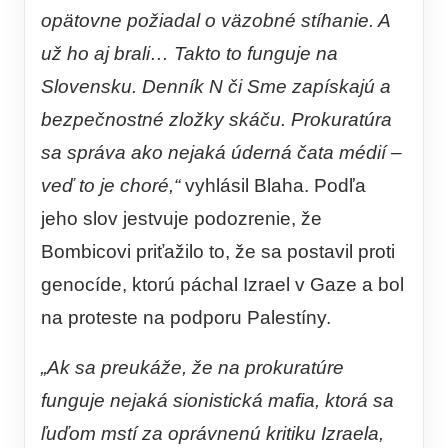
opätovne požiadal o väzobné stíhanie. A
už ho aj brali… Takto to funguje na
Slovensku. Denník N či Sme zapískajú a
bezpečnostné zložky skáču. Prokuratúra
sa správa ako nejaká úderná čata médií –
veď to je choré,“
vyhlásil Blaha. Podľa
jeho slov jestvuje podozrenie, že
Bombicovi priťažilo to, že sa postavil proti
genocíde, ktorú páchal Izrael v Gaze a bol
na proteste na podporu Palestíny.
„Ak sa preukáže, že na prokuratúre
funguje nejaká sionistická mafia, ktorá sa
ľuďom mstí za oprávnenú kritiku Izraela,