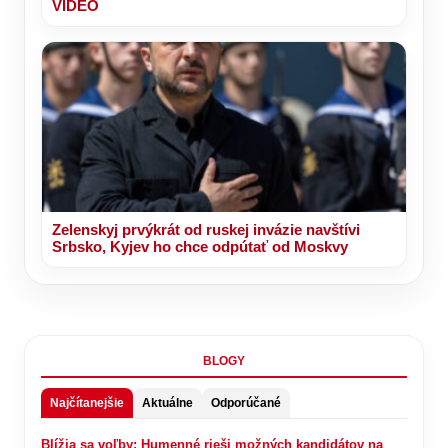
VIDEO
Zelenskyj prvýkrát od ruskej invázie navštívi
Srbsko, Kyjev ho chce odpútať od Moskvy
BLOGY
Najčítanejšie
Aktuálne
Odporúčané
Blížia sa voľby: Humenné rieši možných kandidátov na