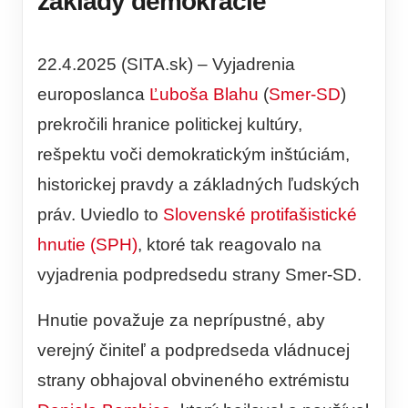
základy demokracie
22.4.2025 (SITA.sk) – Vyjadrenia
europoslanca
Ľuboša Blahu
(
Smer-SD
)
prekročili hranice politickej kultúry,
rešpektu voči demokratickým inštúciám,
historickej pravdy a základných ľudských
práv. Uviedlo to
Slovenské protifašistické
hnutie (SPH)
, ktoré tak reagovalo na
vyjadrenia podpredsedu strany Smer-SD.
Hnutie považuje za neprípustné, aby
verejný činiteľ a podpredseda vládnucej
strany obhajoval obvineného extrémistu