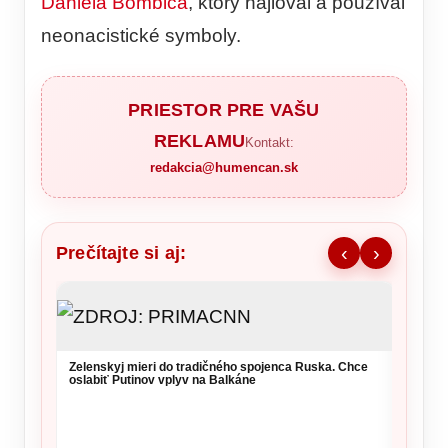
Daniela Bombica
, ktorý hajloval a používal
neonacistické symboly.
PRIESTOR PRE VAŠU
REKLAMU
Kontakt:
redakcia@humencan.sk
Prečítajte si aj:
‹
›
NKÚ va
takmer
kritérií
Zelenskyj mieri do tradičného spojenca Ruska. Chce
oslabiť Putinov vplyv na Balkáne