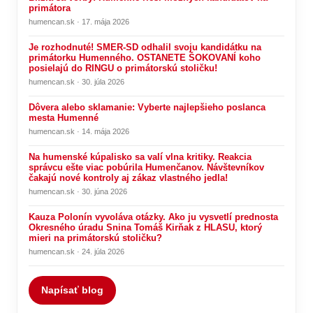
primátora
humencan.sk · 17. mája 2026
Je rozhodnuté! SMER-SD odhalil svoju kandidátku na
primátorku Humenného. OSTANETE ŠOKOVANÍ koho
posielajú do RINGU o primátorskú stoličku!
humencan.sk · 30. júla 2026
Dôvera alebo sklamanie: Vyberte najlepšieho poslanca
mesta Humenné
humencan.sk · 14. mája 2026
Na humenské kúpalisko sa valí vlna kritiky. Reakcia
správcu ešte viac pobúrila Humenčanov. Návštevníkov
čakajú nové kontroly aj zákaz vlastného jedla!
humencan.sk · 30. júna 2026
Kauza Polonín vyvoláva otázky. Ako ju vysvetlí prednosta
Okresného úradu Snina Tomáš Kirňak z HLASU, ktorý
mieri na primátorskú stoličku?
humencan.sk · 24. júla 2026
Napísať blog