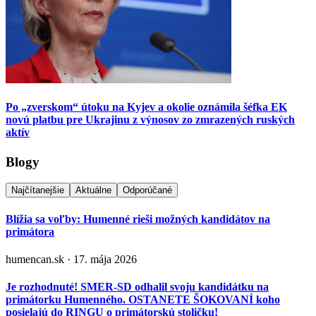
Po „zverskom“ útoku na Kyjev a okolie oznámila šéfka EK
novú platbu pre Ukrajinu z výnosov zo zmrazených ruských
aktív
Blogy
Najčítanejšie
Aktuálne
Odporúčané
Blížia sa voľby: Humenné rieši možných kandidátov na
primátora
humencan.sk · 17. mája 2026
Je rozhodnuté! SMER-SD odhalil svoju kandidátku na
primátorku Humenného. OSTANETE ŠOKOVANÍ koho
posielajú do RINGU o primátorskú stoličku!