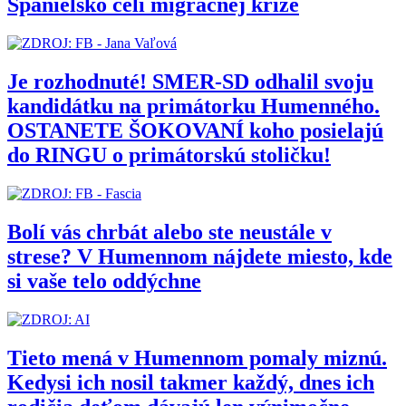
Španielsko čelí migračnej kríze
Je rozhodnuté! SMER-SD odhalil svoju
kandidátku na primátorku Humenného.
OSTANETE ŠOKOVANÍ koho posielajú
do RINGU o primátorskú stoličku!
Bolí vás chrbát alebo ste neustále v
strese? V Humennom nájdete miesto, kde
si vaše telo oddýchne
Tieto mená v Humennom pomaly miznú.
Kedysi ich nosil takmer každý, dnes ich