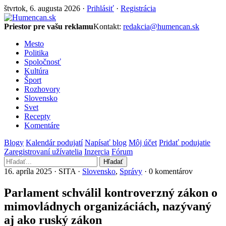
štvrtok, 6. augusta 2026 ·
Prihlásiť
·
Registrácia
Priestor pre vašu reklamu
Kontakt:
redakcia@humencan.sk
Mesto
Politika
Spoločnosť
Kultúra
Šport
Rozhovory
Slovensko
Svet
Recepty
Komentáre
Blogy
Kalendár podujatí
Napísať blog
Môj účet
Pridať podujatie
Zaregistrovaní užívatelia
Inzercia
Fórum
Hľadať
16. apríla 2025 · SITA ·
Slovensko
,
Správy
· 0 komentárov
Parlament schválil kontroverzný zákon o
mimovládnych organizáciách, nazývaný
aj ako ruský zákon