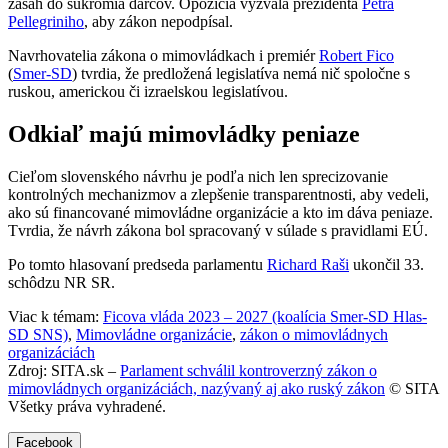
zásah do súkromia darcov. Opozícia vyzvala prezidenta
Petra
Pellegriniho
, aby zákon nepodpísal.
Navrhovatelia zákona o mimovládkach i premiér
Robert Fico
(
Smer-SD
) tvrdia, že predložená legislatíva nemá nič spoločne s
ruskou, americkou či izraelskou legislatívou.
Odkiaľ majú mimovládky peniaze
Cieľom slovenského návrhu je podľa nich len sprecizovanie
kontrolných mechanizmov a zlepšenie transparentnosti, aby vedeli,
ako sú financované mimovládne organizácie a kto im dáva peniaze.
Tvrdia, že návrh zákona bol spracovaný v súlade s pravidlami EÚ.
Po tomto hlasovaní predseda parlamentu
Richard Raši
ukončil 33.
schôdzu NR SR.
Viac k témam:
Ficova vláda 2023 – 2027 (koalícia Smer-SD Hlas-
SD SNS)
,
Mimovládne organizácie
,
zákon o mimovládnych
organizáciách
Zdroj: SITA.sk –
Parlament schválil kontroverzný zákon o
mimovládnych organizáciách, nazývaný aj ako ruský zákon
© SITA
Všetky práva vyhradené.
Facebook