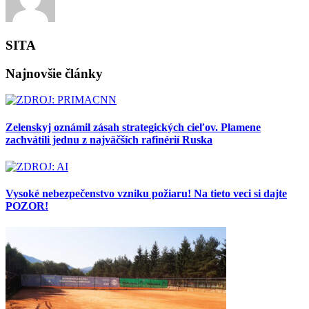
SITA
Najnovšie články
Zelenskyj oznámil zásah strategických cieľov. Plamene
zachvátili jednu z najväčších rafinérií Ruska
Vysoké nebezpečenstvo vzniku požiaru! Na tieto veci si dajte
POZOR!