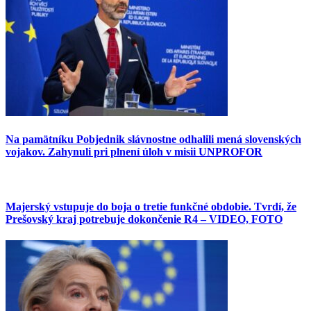
Na pamätníku Pobjednik slávnostne odhalili mená slovenských
vojakov. Zahynuli pri plnení úloh v misii UNPROFOR
Majerský vstupuje do boja o tretie funkčné obdobie. Tvrdí, že
Prešovský kraj potrebuje dokončenie R4 – VIDEO, FOTO