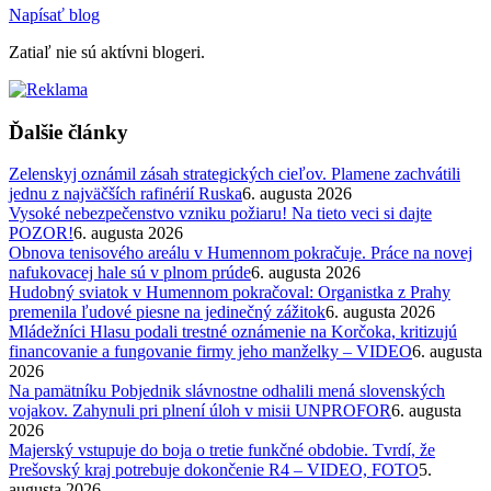
Napísať blog
Zatiaľ nie sú aktívni blogeri.
Ďalšie články
Zelenskyj oznámil zásah strategických cieľov. Plamene zachvátili
jednu z najväčších rafinérií Ruska
6. augusta 2026
Vysoké nebezpečenstvo vzniku požiaru! Na tieto veci si dajte
POZOR!
6. augusta 2026
Obnova tenisového areálu v Humennom pokračuje. Práce na novej
nafukovacej hale sú v plnom prúde
6. augusta 2026
Hudobný sviatok v Humennom pokračoval: Organistka z Prahy
premenila ľudové piesne na jedinečný zážitok
6. augusta 2026
Mládežníci Hlasu podali trestné oznámenie na Korčoka, kritizujú
financovanie a fungovanie firmy jeho manželky – VIDEO
6. augusta
2026
Na pamätníku Pobjednik slávnostne odhalili mená slovenských
vojakov. Zahynuli pri plnení úloh v misii UNPROFOR
6. augusta
2026
Majerský vstupuje do boja o tretie funkčné obdobie. Tvrdí, že
Prešovský kraj potrebuje dokončenie R4 – VIDEO, FOTO
5.
augusta 2026