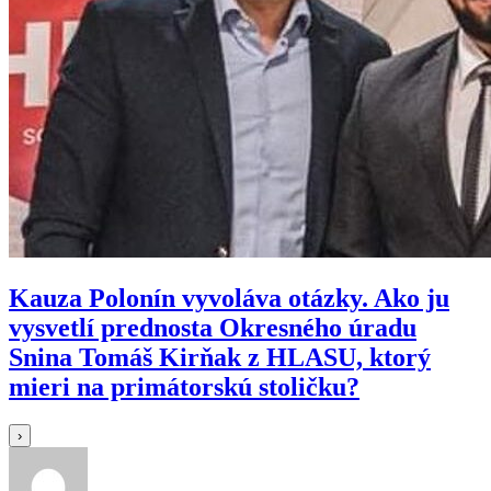
Kauza Polonín vyvoláva otázky. Ako ju
vysvetlí prednosta Okresného úradu
Snina Tomáš Kirňak z HLASU, ktorý
mieri na primátorskú stoličku?
›