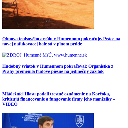
Obnova tenisového areálu v Humennom pokračuje. Práce na
novej nafukovacej hale sú v plnom prúde
Hudobný sviatok v Humennom pokračoval: Organistka z
Prahy premenila ľudové piesne na jedinečný zážitok
Mládežníci Hlasu podali trestné oznámenie na Korčoka,
kritizujú financovanie a fungovanie firmy jeho manželky –
VIDEO