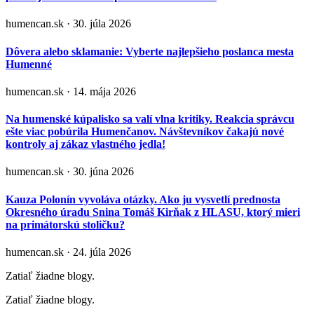
humencan.sk · 30. júla 2026
Dôvera alebo sklamanie: Vyberte najlepšieho poslanca mesta
Humenné
humencan.sk · 14. mája 2026
Na humenské kúpalisko sa valí vlna kritiky. Reakcia správcu
ešte viac pobúrila Humenčanov. Návštevníkov čakajú nové
kontroly aj zákaz vlastného jedla!
humencan.sk · 30. júna 2026
Kauza Polonín vyvoláva otázky. Ako ju vysvetlí prednosta
Okresného úradu Snina Tomáš Kirňak z HLASU, ktorý mieri
na primátorskú stoličku?
humencan.sk · 24. júla 2026
Zatiaľ žiadne blogy.
Zatiaľ žiadne blogy.