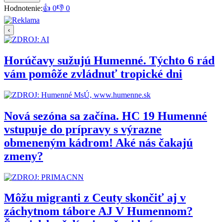
Hodnotenie:
👍 0
👎 0
‹
Horúčavy sužujú Humenné. Týchto 6 rád
vám pomôže zvládnuť tropické dni
Nová sezóna sa začína. HC 19 Humenné
vstupuje do prípravy s výrazne
obmeneným kádrom! Aké nás čakajú
zmeny?
Môžu migranti z Ceuty skončiť aj v
záchytnom tábore AJ V Humennom?