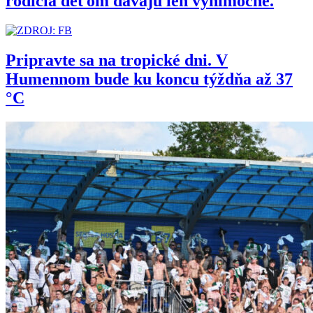
rodičia deťom dávajú len výnimočne.
Pripravte sa na tropické dni. V
Humennom bude ku koncu týždňa až 37
°C