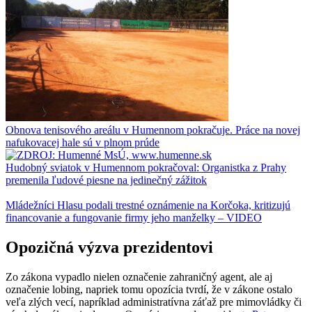
Obnova tenisového areálu v Humennom pokračuje. Práce na novej
nafukovacej hale sú v plnom prúde
Hudobný sviatok v Humennom pokračoval: Organistka z Prahy
premenila ľudové piesne na jedinečný zážitok
Mládežníci Hlasu podali trestné oznámenie na Korčoka, kritizujú
financovanie a fungovanie firmy jeho manželky – VIDEO
Opozičná výzva prezidentovi
Zo zákona vypadlo nielen označenie zahraničný agent, ale aj
označenie lobing, napriek tomu opozícia tvrdí, že v zákone ostalo
veľa zlých vecí, napríklad administratívna záťaž pre mimovládky či