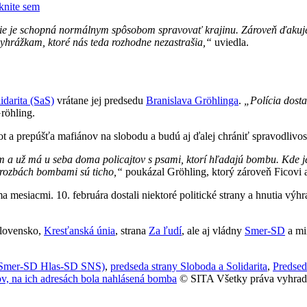
iknite sem
ie je schopná normálnym spôsobom spravovať krajinu. Zároveň ďakujem
vyhrážkam, ktoré nás teda rozhodne nezastrašia,“
uviedla.
idarita (SaS)
vrátane jej predsedu
Branislava Gröhlinga
.
„Polícia dosta
röhling.
t a prepúšťa mafiánov na slobodu a budú aj ďalej chrániť spravodlivo
om a už má u seba doma policajtov s psami, ktorí hľadajú bombu. Kde 
i hrozbách bombami sú ticho,“
poukázal Gröhling, ktorý zároveň Ficovi a
ma mesiacmi. 10. februára dostali niektoré politické strany a hnutia v
Slovensko,
Kresťanská únia
, strana
Za ľudí
, ale aj vládny
Smer-SD
a mi
a Smer-SD Hlas-SD SNS)
,
predseda strany Sloboda a Solidarita
,
Predsed
ov, na ich adresách bola nahlásená bomba
© SITA Všetky práva vyhrad