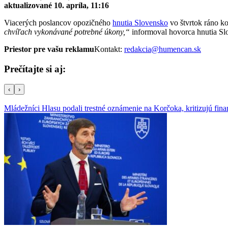
aktualizované 10. apríla, 11:16
Viacerých poslancov opozičného
hnutia Slovensko
vo štvrtok ráno ko
chvíľach vykonávané potrebné úkony,“
informoval hovorca hnutia S
Priestor pre vašu reklamu
Kontakt:
redakcia@humencan.sk
Prečítajte si aj:
‹
›
Mládežníci Hlasu podali trestné oznámenie na Korčoka, kritizujú f