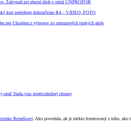
kov. Zahynuli pri plnení úloh v misii UNPROFOR
šovský kraj potrebuje dokončenie R4 – VIDEO, FOTO
bu pre Ukrajinu z výnosov zo zmrazených ruských aktív
kyj opäť žiada viac protivzdušnej obrany
ronike Remišovej
. Ako povedala, ak je niekto frustrovaný z toho, ako