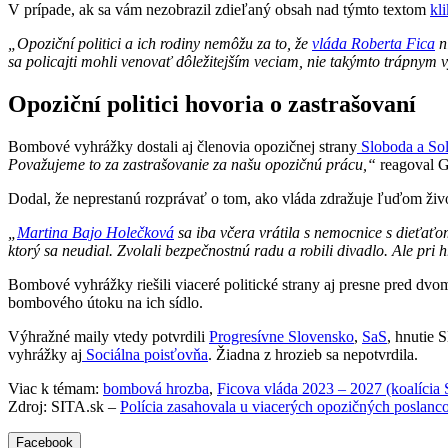
V prípade, ak sa vám nezobrazil zdieľaný obsah nad týmto textom
kl
„Opoziční politici a ich rodiny nemôžu za to, že
vláda Roberta Fica
n
sa policajti mohli venovať dôležitejším veciam, nie takýmto trápnym 
Opoziční politici hovoria o zastrašovaní
Bombové vyhrážky dostali aj členovia opozičnej strany
Sloboda a Sol
Považujeme to za zastrašovanie za našu opozičnú prácu,“
reagoval G
Dodal, že neprestanú rozprávať o tom, ako vláda zdražuje ľuďom živo
„
Martina Bajo Holečková
sa iba včera vrátila s nemocnice s dieťať
ktorý sa neudial. Zvolali bezpečnostnú radu a robili divadlo. Ale pr
Bombové vyhrážky riešili viaceré politické strany aj presne pred dvo
bombového útoku na ich sídlo.
Výhražné maily vtedy potvrdili
Progresívne Slovensko
,
SaS
, hnutie 
vyhrážky aj
Sociálna poisťovňa
. Žiadna z hrozieb sa nepotvrdila.
Viac k témam:
bombová hrozba
,
Ficova vláda 2023 – 2027 (koalíci
Zdroj: SITA.sk –
Polícia zasahovala u viacerých opozičných poslanc
Facebook