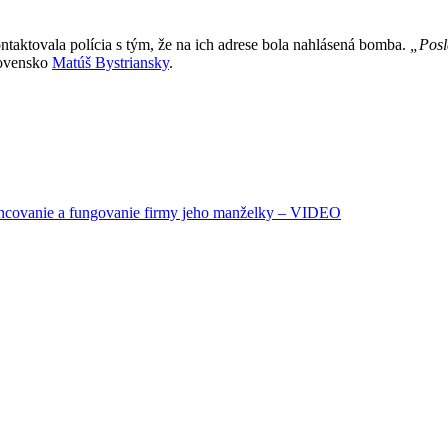
ntaktovala polícia s tým, že na ich adrese bola nahlásená bomba.
„Posla
lovensko
Matúš Bystriansky
.
inancovanie a fungovanie firmy jeho manželky – VIDEO