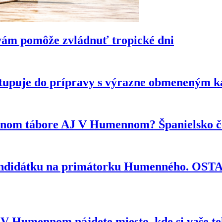
vám pomôže zvládnuť tropické dni
tupuje do prípravy s výrazne obmeneným 
ytnom tábore AJ V Humennom? Španielsko če
kandidátku na primátorku Humenného. OS
e? V Humennom nájdete miesto, kde si vaše t