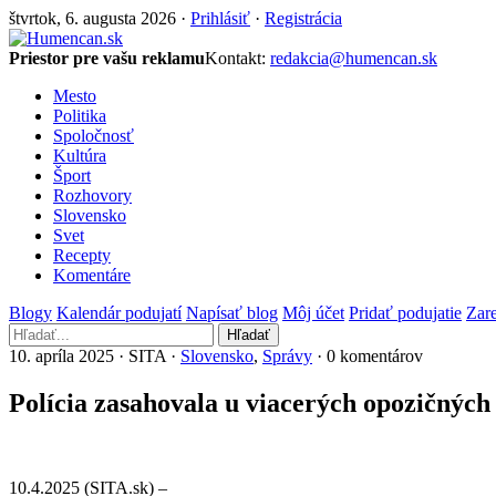
štvrtok, 6. augusta 2026 ·
Prihlásiť
·
Registrácia
Priestor pre vašu reklamu
Kontakt:
redakcia@humencan.sk
Mesto
Politika
Spoločnosť
Kultúra
Šport
Rozhovory
Slovensko
Svet
Recepty
Komentáre
Blogy
Kalendár podujatí
Napísať blog
Môj účet
Pridať podujatie
Zare
Hľadať
10. apríla 2025 · SITA ·
Slovensko
,
Správy
· 0 komentárov
Polícia zasahovala u viacerých opozičných
10.4.2025 (SITA.sk) –