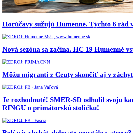
Horúčavy sužujú Humenné. Týchto 6 rád 
Nová sezóna sa začína. HC 19 Humenné vs
Môžu migranti z Ceuty skončiť aj v zách
Je rozhodnuté! SMER-SD odhalil svoju 
RINGU o primátorskú stoličku!
Bolí vás chrbát alebo ste neustále v stres