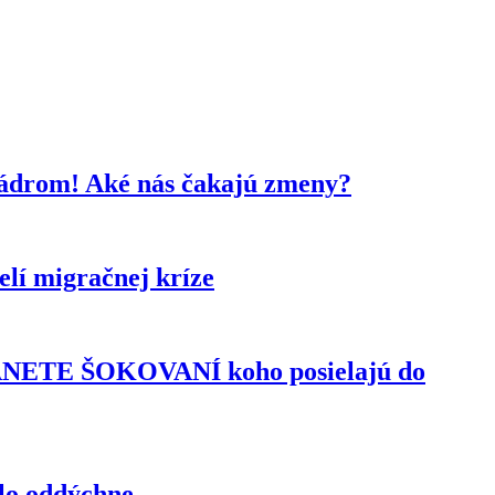
kádrom! Aké nás čakajú zmeny?
lí migračnej kríze
TANETE ŠOKOVANÍ koho posielajú do
elo oddýchne