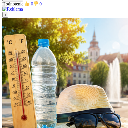
Hodnotenie:
0
0
‹