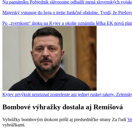
Na pamätníku Pobjednik slávnostne odhalili mená slovenských voja
Majerský vstupuje do boja o tretie funkčné obdobie. Tvrdí, že Pre
Po „zverskom“ útoku na Kyjev a okolie oznámila šéfka EK novú plat
Kyjev prvýkrát nepriznal zostrelenie ani jednej ruskej rakety. Zelens
Bombové výhražky dostala aj Remišová
Vyhrážky bombovým útokom prišli aj predsedníčke strany Za ľudí
Ve
vyhrážkami.