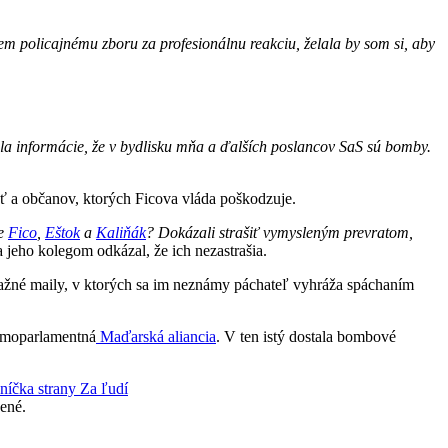
 policajnému zboru za profesionálnu reakciu, želala by som si, aby
la informácie, že v bydlisku mňa a ďalších poslancov SaS sú bomby.
sť a občanov, ktorých Ficova vláda poškodzuje.
je
Fico
,
Eštok
a
Kaliňák
? Dokázali strašiť vymysleným prevratom,
 jeho kolegom odkázal, že ich nezastrašia.
ýhražné maily, v ktorých sa im neznámy páchateľ vyhráža spáchaním
moparlamentná
Maďarská aliancia
. V ten istý dostala bombové
níčka strany Za ľudí
ené.