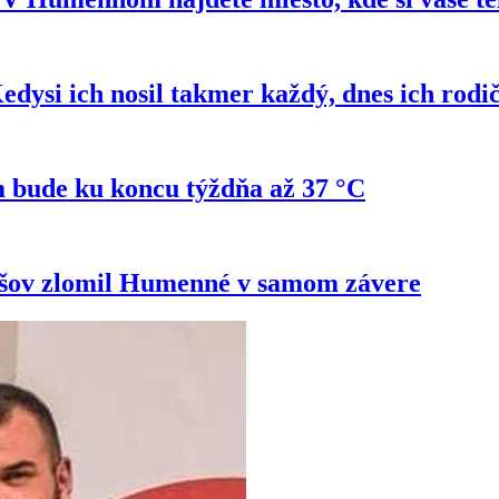
si ich nosil takmer každý, dnes ich rodi
 bude ku koncu týždňa až 37 °C
ešov zlomil Humenné v samom závere