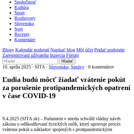
Spoločnosť
Kultúra
Šport
Rozhovory
Slovensko
Svet
Recepty
Komentáre
Blogy
Kalendár podujatí
Napísať blog
Môj účet
Pridať podujatie
Zaregistrovaní užívatelia
Inzercia
Fórum
Hľadať
10. apríla 2025 · SITA ·
Slovensko
,
Správy
· 0 komentárov
Ľudia budú môcť žiadať vrátenie pokút
za porušenie protipandemických opatrení
v čase COVID-19
9.4.2025 (SITA.sk) – Parlament v stredu schválil vládny návrh
zákona o odškodňovaní fyzických osôb, ktorý upravuje proces
vrátenia pokút a nákladov spojených s protipandemickými