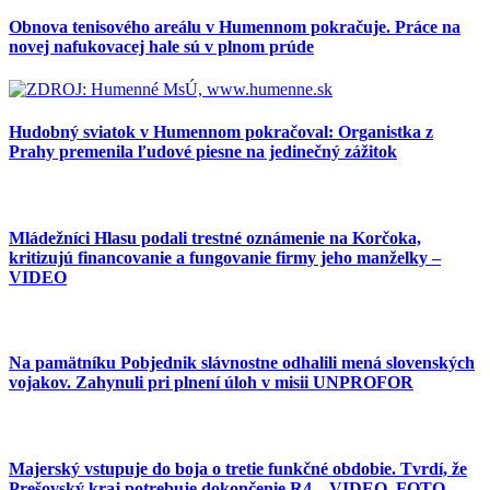
Obnova tenisového areálu v Humennom pokračuje. Práce na
novej nafukovacej hale sú v plnom prúde
Hudobný sviatok v Humennom pokračoval: Organistka z
Prahy premenila ľudové piesne na jedinečný zážitok
Mládežníci Hlasu podali trestné oznámenie na Korčoka,
kritizujú financovanie a fungovanie firmy jeho manželky –
VIDEO
Na pamätníku Pobjednik slávnostne odhalili mená slovenských
vojakov. Zahynuli pri plnení úloh v misii UNPROFOR
Majerský vstupuje do boja o tretie funkčné obdobie. Tvrdí, že
Prešovský kraj potrebuje dokončenie R4 – VIDEO, FOTO