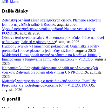
Ďalšie články
Zelenskyj oznámil zásah strategických cieľov. Plamene zachvátili
jednu z najväčších rafinérií Ruska
6. augusta 2026
Vysoké nebezpečenstvo vzniku požiaru! Na tieto veci si dajte
POZOR!
6. augusta 2026
Obnova tenisového areálu v Humennom pokračuje. Práce na novej
nafukovacej hale sú v plnom prúde
6. augusta 2026
Hudobný sviatok v Humennom pokračoval: Organistka z Prahy
premenila ľudové piesne na jedinečný zážitok
6. augusta 2026
Mládežníci Hlasu podali trestné oznámenie na Korčoka, kritizujú
financovanie a fungovanie firmy jeho manželky – VIDEO
6. augusta
2026
Na pamätníku Pobjednik slávnostne odhalili mená slovenských
vojakov. Zahynuli pri plnení úloh v misii UNPROFOR
6. augusta
2026
Majerský vstupuje do boja o tretie funkčné obdobie. Tvrdí, že
Prešovský kraj potrebuje dokončenie R4 – VIDEO, FOTO
5.
augusta 2026
O portáli