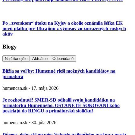
Po „zverskom“ útoku na Kyjev a okolie oznámila šéfka EK
novú platbu pre Ukrajinu z výnosov zo zmrazených ruských
aktív
Blogy
Najčítanejšie
Aktuálne
Odporúčané
Blížia sa voľby: Humenné rieši možných kandidátov na
primátora
humencan.sk · 17. mája 2026
Je rozhodnuté! SMER-SD odhalil svoju kandidátku na
primátorku Humenného. OSTANETE ŠOKOVANÍ koho
posielajú do RINGU o primátorskú stoličku!
humencan.sk · 30. júla 2026
Dôvera alebo sklamanie: Vyberte najlepšieho poslanca mesta