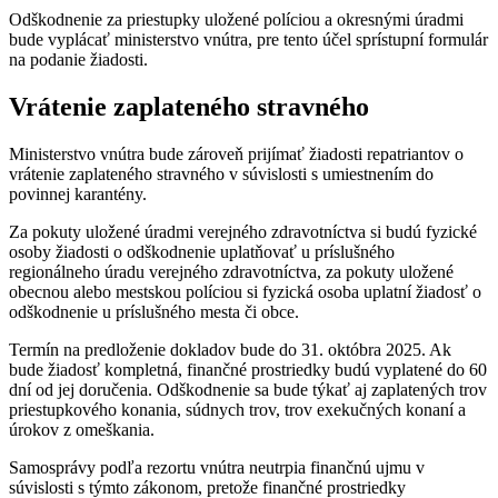
Odškodnenie za priestupky uložené políciou a okresnými úradmi
bude vyplácať ministerstvo vnútra, pre tento účel sprístupní formulár
na podanie žiadosti.
Vrátenie zaplateného stravného
Ministerstvo vnútra bude zároveň prijímať žiadosti repatriantov o
vrátenie zaplateného stravného v súvislosti s umiestnením do
povinnej karantény.
Za pokuty uložené úradmi verejného zdravotníctva si budú fyzické
osoby žiadosti o odškodnenie uplatňovať u príslušného
regionálneho úradu verejného zdravotníctva, za pokuty uložené
obecnou alebo mestskou políciou si fyzická osoba uplatní žiadosť o
odškodnenie u príslušného mesta či obce.
Termín na predloženie dokladov bude do 31. októbra 2025. Ak
bude žiadosť kompletná, finančné prostriedky budú vyplatené do 60
dní od jej doručenia. Odškodnenie sa bude týkať aj zaplatených trov
priestupkového konania, súdnych trov, trov exekučných konaní a
úrokov z omeškania.
Samosprávy podľa rezortu vnútra neutrpia finančnú ujmu v
súvislosti s týmto zákonom, pretože finančné prostriedky