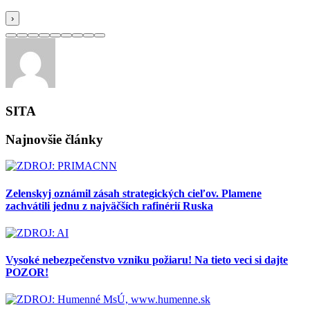
›
SITA
Najnovšie články
Zelenskyj oznámil zásah strategických cieľov. Plamene
zachvátili jednu z najväčších rafinérií Ruska
Vysoké nebezpečenstvo vzniku požiaru! Na tieto veci si dajte
POZOR!