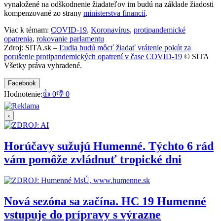
vynaložené na odškodnenie žiadateľov im budú na základe žiadosti
kompenzované zo strany
ministerstva financií
.
Viac k témam:
COVID-19
,
Koronavírus
,
protipandemické
opatrenia
,
rokovanie parlamentu
Zdroj: SITA.sk –
Ľudia budú môcť žiadať vrátenie pokút za
porušenie protipandemických opatrení v čase COVID-19
© SITA
Všetky práva vyhradené.
Facebook
Hodnotenie:
👍 0
👎 0
‹
Horúčavy sužujú Humenné. Týchto 6 rád
vám pomôže zvládnuť tropické dni
Nová sezóna sa začína. HC 19 Humenné
vstupuje do prípravy s výrazne