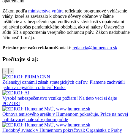
opatreniami.
Zákon podľa
ministerstva vnútra
reflektuje programové vyhlásenie
vlády, ktoré sa zaviazalo k obnove dôvery občanov v štátne
inštitúcie a zabezpečeniu spravodlivosti v súvislosti s opatreniami
prijatými počas pandemického obdobia, ako aj nálezy Ústavného
súdu SR a upozornenia verejného ochrancu práv. Zákon nadobudne
účinnosť 1. mája.
Priestor pre vašu reklamu
Kontakt:
redakcia@humencan.sk
Prečítajte si aj:
‹
›
Zelenskyj oznámil zásah strategických cieľov. Plamene zachvátili
jednu z najväčších rafinérií Ruska
Vysoké nebezpečenstvo vzniku požiaru! Na tieto veci si dajte
POZOR!
Obnova tenisového areálu v Humennom pokračuje. Práce na novej
nafukovacej hale sú v plnom prúde
Hudobný sviatok v Humennom pokračoval: Organistka z Prahy