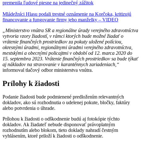
premenila ľudové piesne na jedinečný zážitok
Mládežníci Hlasu podali trestné oznámenie na Korčoka, kritizujú
financovanie a fungovanie firmy jeho manželky – VIDEO
„Ministerstvo vnútra SR a regionálne úrady verejného zdravotníctva
vytvoria vzory žiadostí, v rámci ktorých bude možné žiadať o
vrátenie finančných prostriedkov za pokuty uložené políciou,
okresnými úradmi, regionálnymi úradmi verejného zdravotníctva,
mestskými a obecnými policajtmi v období od 12. marca 2020 do
15. septembra 2023. Vrátenie finančných prostriedkov sa bude týkať
aj nákladov na stravovanie v karanténnych zariadeniach,“
informoval tlačový odbor ministerstva vnútra.
Prílohy k žiadosti
Podanie žiadosti bude podmienené predložením relevantných
dokladov, ako sú rozhodnutia o udelenej pokute, bločky, faktúry
alebo potvrdenia o úhrade.
Prílohou k žiadosti o odškodnenie budú aj fotokópie týchto
dokladov. Ak žiadateľ nebude disponovať právoplatným
rozhodnutím alebo blokom, tieto doklady nahradí čestným
vyhlásením, ktoré priloží k žiadosti o odškodnenie.