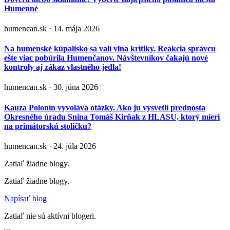
Humenné
humencan.sk · 14. mája 2026
Na humenské kúpalisko sa valí vlna kritiky. Reakcia správcu
ešte viac pobúrila Humenčanov. Návštevníkov čakajú nové
kontroly aj zákaz vlastného jedla!
humencan.sk · 30. júna 2026
Kauza Polonín vyvoláva otázky. Ako ju vysvetlí prednosta
Okresného úradu Snina Tomáš Kirňak z HLASU, ktorý mieri
na primátorskú stoličku?
humencan.sk · 24. júla 2026
Zatiaľ žiadne blogy.
Zatiaľ žiadne blogy.
Napísať blog
Zatiaľ nie sú aktívni blogeri.