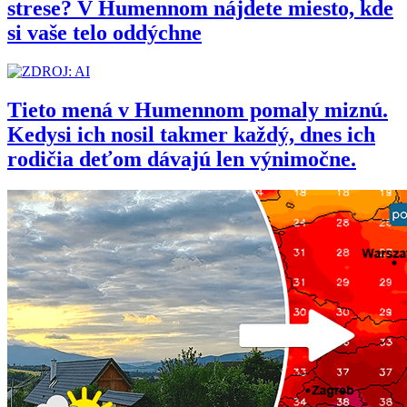
strese? V Humennom nájdete miesto, kde
si vaše telo oddýchne
Tieto mená v Humennom pomaly miznú.
Kedysi ich nosil takmer každý, dnes ich
rodičia deťom dávajú len výnimočne.