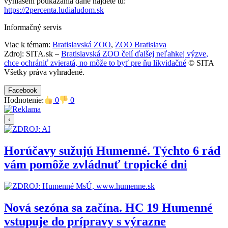
vyhlásení poukázania dane nájdete tu:
https://2percenta.ludialudom.sk
Informačný servis
Viac k témam:
Bratislavská ZOO
,
ZOO Bratislava
Zdroj: SITA.sk –
Bratislavská ZOO čelí ďalšej neľahkej výzve,
chce ochrániť zvieratá, no môže to byť pre ňu likvidačné
© SITA
Všetky práva vyhradené.
Facebook
Hodnotenie:
0
0
‹
Horúčavy sužujú Humenné. Týchto 6 rád
vám pomôže zvládnuť tropické dni
Nová sezóna sa začína. HC 19 Humenné
vstupuje do prípravy s výrazne