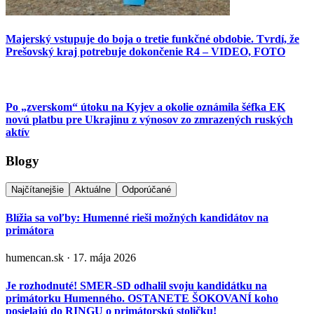
Majerský vstupuje do boja o tretie funkčné obdobie. Tvrdí, že
Prešovský kraj potrebuje dokončenie R4 – VIDEO, FOTO
Po „zverskom“ útoku na Kyjev a okolie oznámila šéfka EK
novú platbu pre Ukrajinu z výnosov zo zmrazených ruských
aktív
Blogy
Najčítanejšie
Aktuálne
Odporúčané
Blížia sa voľby: Humenné rieši možných kandidátov na
primátora
humencan.sk · 17. mája 2026
Je rozhodnuté! SMER-SD odhalil svoju kandidátku na
primátorku Humenného. OSTANETE ŠOKOVANÍ koho
posielajú do RINGU o primátorskú stoličku!