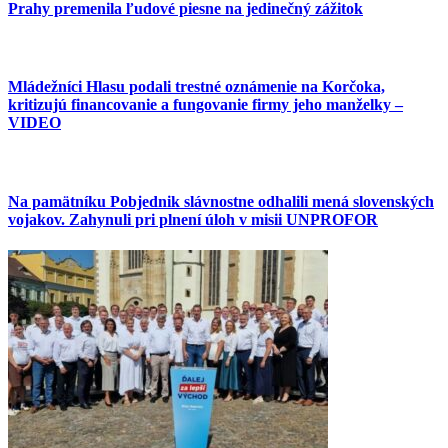
Prahy premenila ľudové piesne na jedinečný zážitok
Mládežníci Hlasu podali trestné oznámenie na Korčoka,
kritizujú financovanie a fungovanie firmy jeho manželky –
VIDEO
Na pamätníku Pobjednik slávnostne odhalili mená slovenských
vojakov. Zahynuli pri plnení úloh v misii UNPROFOR