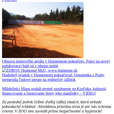
Obnova tenisového areálu v Humennom pokračuje. Práce na novej
nafukovacej hale sú v plnom prúde
Hudobný sviatok v Humennom pokračoval: Organistka z Prahy
premenila ľudové piesne na jedinečný zážitok
Mládežníci Hlasu podali trestné oznámenie na Korčoka, kritizujú
financovanie a fungovanie firmy jeho manželky – VIDEO
Za posledný polrok čelíme ďalšej ťažkej situácii, ktorú nebude
jednoduché zvládnuť. Absolútnou prioritou teraz je pre nás ochrana
zvierat. V ZOO sme zaviedli prísne bezpečnostné a hygienické