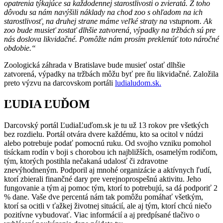
opatrenia týkajúce sa každodennej starostlivosti o zvieratá. Z toho
dôvodu sa nám navýšili náklady na chod zoo s ohľadom na ich
starostlivosť, na druhej strane máme veľké straty na vstupnom. Ak
zoo bude musieť zostať dlhšie zatvorená, výpadky na tržbách sú pre
nás doslova likvidačné. Pomôžte nám prosím preklenúť toto náročné
obdobie.“
Zoologická záhrada v Bratislave bude musieť ostať dlhšie
zatvorená, výpadky na tržbách môžu byť pre ňu likvidačné. Založila
preto výzvu na darcovskom portáli
ludialudom.sk.
ĽUDIA ĽUĎOM
Darcovský portál ĽudiaĽuďom.sk je tu už 13 rokov pre všetkých
bez rozdielu. Portál otvára dvere každému, kto sa ocitol v núdzi
alebo potrebuje podať pomocnú ruku. Od svojho vzniku pomohol
tisíckam rodín v boji s chorobou ich najbližších, osamelým rodičom,
tým, ktorých postihla nečakaná udalosť či zdravotne
znevýhodneným. Podporil aj mnohé organizácie a aktívnych ľudí,
ktorí zbierali finančné dary pre verejnoprospešnú aktivitu. Jeho
fungovanie a tým aj pomoc tým, ktorí to potrebujú, sa dá podporiť 2
% dane. Vaše dve percentá nám tak pomôžu pomáhať všetkým,
ktorí sa ocitli v ťažkej životnej situácií, ale aj tým, ktorí chcú niečo
pozitívne vybudovať. Viac informácií a aj predpísané tlačivo o