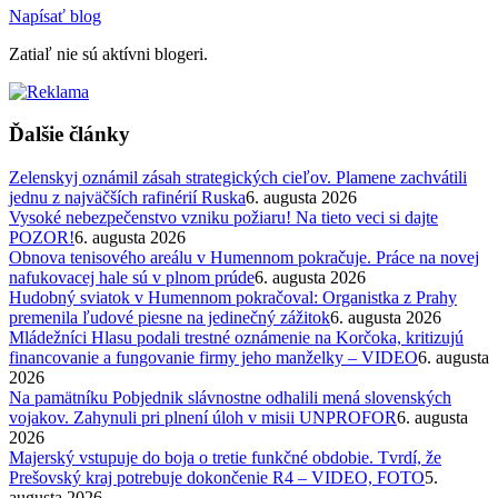
Napísať blog
Zatiaľ nie sú aktívni blogeri.
Ďalšie články
Zelenskyj oznámil zásah strategických cieľov. Plamene zachvátili
jednu z najväčších rafinérií Ruska
6. augusta 2026
Vysoké nebezpečenstvo vzniku požiaru! Na tieto veci si dajte
POZOR!
6. augusta 2026
Obnova tenisového areálu v Humennom pokračuje. Práce na novej
nafukovacej hale sú v plnom prúde
6. augusta 2026
Hudobný sviatok v Humennom pokračoval: Organistka z Prahy
premenila ľudové piesne na jedinečný zážitok
6. augusta 2026
Mládežníci Hlasu podali trestné oznámenie na Korčoka, kritizujú
financovanie a fungovanie firmy jeho manželky – VIDEO
6. augusta
2026
Na pamätníku Pobjednik slávnostne odhalili mená slovenských
vojakov. Zahynuli pri plnení úloh v misii UNPROFOR
6. augusta
2026
Majerský vstupuje do boja o tretie funkčné obdobie. Tvrdí, že
Prešovský kraj potrebuje dokončenie R4 – VIDEO, FOTO
5.
augusta 2026