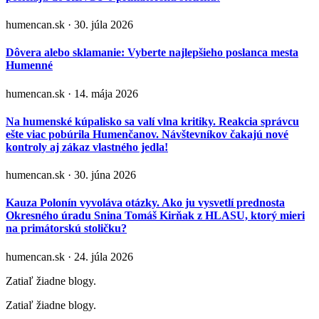
humencan.sk · 30. júla 2026
Dôvera alebo sklamanie: Vyberte najlepšieho poslanca mesta
Humenné
humencan.sk · 14. mája 2026
Na humenské kúpalisko sa valí vlna kritiky. Reakcia správcu
ešte viac pobúrila Humenčanov. Návštevníkov čakajú nové
kontroly aj zákaz vlastného jedla!
humencan.sk · 30. júna 2026
Kauza Polonín vyvoláva otázky. Ako ju vysvetlí prednosta
Okresného úradu Snina Tomáš Kirňak z HLASU, ktorý mieri
na primátorskú stoličku?
humencan.sk · 24. júla 2026
Zatiaľ žiadne blogy.
Zatiaľ žiadne blogy.