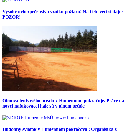
Vysoké nebezpečenstvo vzniku požiaru! Na tieto veci si dajte
POZOR!
Obnova tenisového areálu v Humennom pokračuje. Práce na
novej nafukovacej hale sú v plnom prúde
Hudobný sviatok v Humennom pokračoval: Organistka z