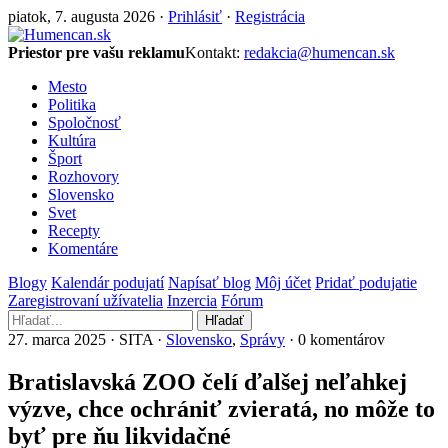
piatok, 7. augusta 2026 ·
Prihlásiť
·
Registrácia
Priestor pre vašu reklamu
Kontakt:
redakcia@humencan.sk
Mesto
Politika
Spoločnosť
Kultúra
Šport
Rozhovory
Slovensko
Svet
Recepty
Komentáre
Blogy
Kalendár podujatí
Napísať blog
Môj účet
Pridať podujatie
Zaregistrovaní užívatelia
Inzercia
Fórum
Hľadať
27. marca 2025 · SITA ·
Slovensko
,
Správy
· 0 komentárov
Bratislavská ZOO čelí ďalšej neľahkej
výzve, chce ochrániť zvieratá, no môže to
byť pre ňu likvidačné