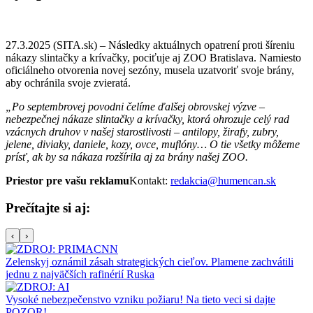
27.3.2025 (SITA.sk) – Následky aktuálnych opatrení proti šíreniu
nákazy slintačky a krívačky, pociťuje aj ZOO Bratislava. Namiesto
oficiálneho otvorenia novej sezóny, musela uzatvoriť svoje brány,
aby ochránila svoje zvieratá.
„Po septembrovej povodni čelíme ďalšej obrovskej výzve –
nebezpečnej nákaze slintačky a krívačky, ktorá ohrozuje celý rad
vzácnych druhov v našej starostlivosti – antilopy, žirafy, zubry,
jelene, diviaky, daniele, kozy, ovce, muflóny… O tie všetky môžeme
prísť, ak by sa nákaza rozšírila aj za brány našej ZOO.
Priestor pre vašu reklamu
Kontakt:
redakcia@humencan.sk
Prečítajte si aj:
‹
›
Zelenskyj oznámil zásah strategických cieľov. Plamene zachvátili
jednu z najväčších rafinérií Ruska
Vysoké nebezpečenstvo vzniku požiaru! Na tieto veci si dajte
POZOR!