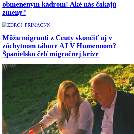
obmeneným kádrom! Aké nás čakajú
zmeny?
Môžu migranti z Ceuty skončiť aj v
záchytnom tábore AJ V Humennom?
Španielsko čelí migračnej kríze