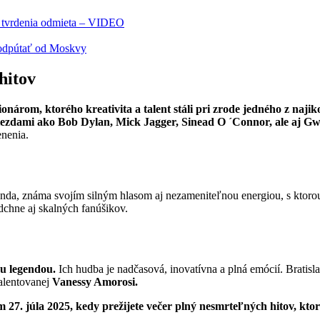
ra tvrdenia odmieta – VIDEO
e odpútať od Moskvy
hitov
árom, ktorého kreativita a talent stáli pri zrode jedného z naji
dami ako Bob Dylan, Mick Jagger, Sinead O ´Connor, ale aj Gwen
enenia.
genda, známa svojím silným hlasom aj nezameniteľnou energiou, s ktor
chne aj skalných fanúšikov.
ou legendou.
Ich hudba je nadčasová, inovatívna a plná emócií. Bratisl
alentovanej
Vanessy Amorosi.
 27. júla 2025, kedy prežijete večer plný nesmrteľných hitov, ktor