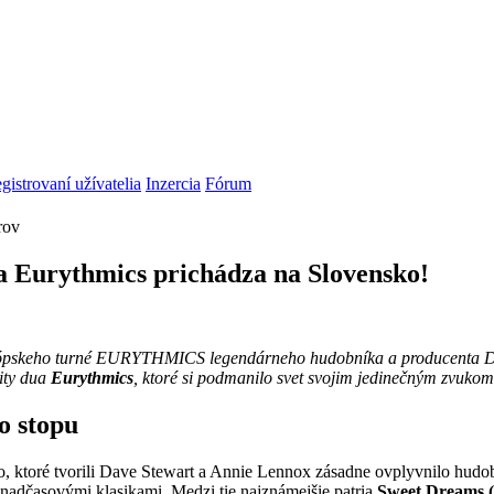
gistrovaní užívatelia
Inzercia
Fórum
rov
a Eurythmics prichádza na Slovensko!
urópskeho turné EURYTHMICS legendárneho hudobníka a producenta Dav
ity dua
Eurythmics
, ktoré si podmanilo svet svojim jedinečným zvuko
o stopu
o, ktoré tvorili Dave Stewart a Annie Lennox zásadne ovplyvnilo hudo
sa nadčasovými klasikami. Medzi tie najznámejšie patria
Sweet Dreams (