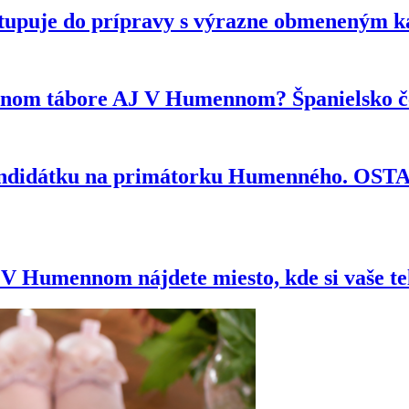
tupuje do prípravy s výrazne obmeneným 
ytnom tábore AJ V Humennom? Španielsko če
kandidátku na primátorku Humenného. OS
e? V Humennom nájdete miesto, kde si vaše t