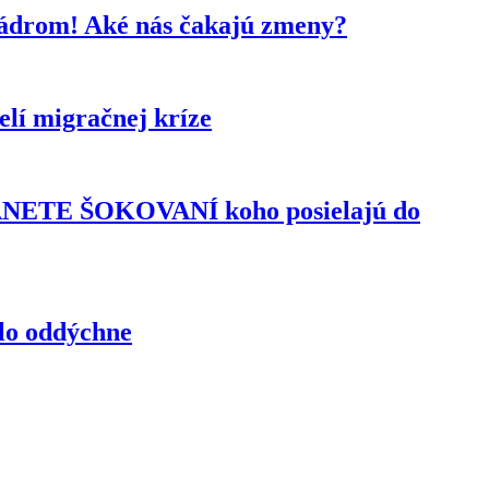
kádrom! Aké nás čakajú zmeny?
lí migračnej kríze
TANETE ŠOKOVANÍ koho posielajú do
elo oddýchne