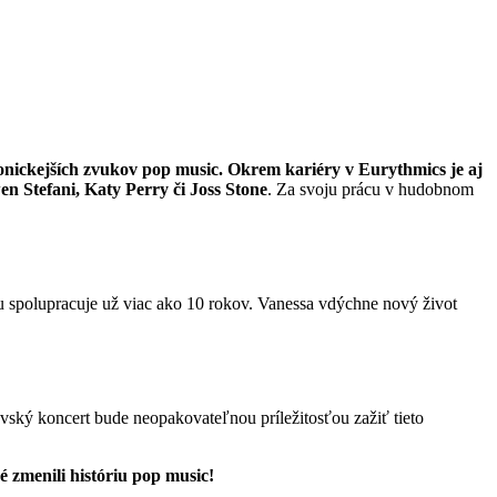
konickejších zvukov pop music. Okrem kariéry v Eurythmics je aj
 Stefani, Katy Perry či Joss Stone
. Za svoju prácu v hudobnom
ou spolupracuje už viac ako 10 rokov. Vanessa vdýchne nový život
avský koncert bude neopakovateľnou príležitosťou zažiť tieto
é zmenili históriu pop music!