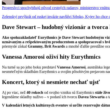
Progresívci spochybňujú pôvod cestných radarov, ministerstvo vnút
Zelenskyj prvýkrát od ruskej invázie navštívi Srbsko, Kyjev ho chc
Dave Stewart – hudobný vizionár a tvorca 
Ako spoluzakladateľ Eurythmics je Dave Stewart hudobným vizion
uznávaným a rešpektovaným producentom a spolupracoval s hviez
priemysle získal
Grammy, Brit Awards
a mnohé ďalšie prestížne oc
Vanessa Amorosi oživí hity Eurythmics
Na turné sa po jeho boku predstaví
Vanessa Amorosi
, austrálska le
nesmrteľným skladbám Eurythmics a svojím pôsobivým prejavom nad
Koncert, ktorý si nesmiete nechať ujsť
Aj po viac, než
40 rokoch
od svojho vzniku sú Eurythmics
stále živ
legendárne skladby naživo – v podaní ich tvorcu
Davea Stewarta
a t
V kalendári letných kultúrnych eventov si určite rezervujte dátum