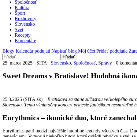
Spoločnosť
Kultúra
Šport
Rozhovory
Slovensko
Svet
Recepty
Komentáre
Blogy
Kalendár podujatí
Napísať blog
Môj účet
Pridať podujatie
Zare
Hľadať
25. marca 2025 · SITA ·
Slovensko
,
Spoločnosť
,
Správy
· 0 komentá
Sweet Dreams v Bratislave! Hudobná ikon
25.3.2025 (SITA.sk) –
Bratislava sa stane súčasťou veľkolepého e
Slovenska. Tento výnimočný koncert prinesie fanúšikom nesmrteľné h
Eurythmics – ikonické duo, ktoré zanechal
Eurythmics patrí medzi najväčšie hudobné legendy všetkých čias. Du
generáciami. Vytvorili niekoľko hitov, ktoré ovládli rebríčky a stali 