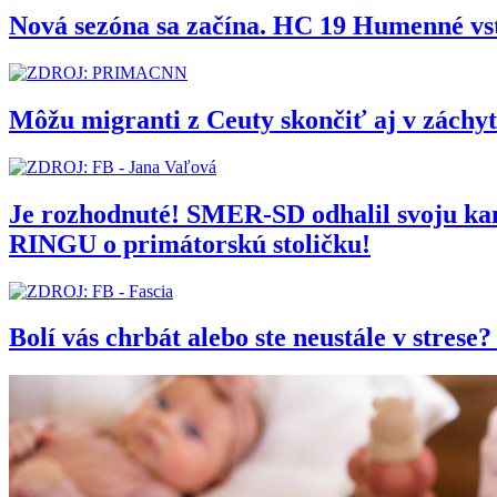
Nová sezóna sa začína. HC 19 Humenné vs
Môžu migranti z Ceuty skončiť aj v zách
Je rozhodnuté! SMER-SD odhalil svoju 
RINGU o primátorskú stoličku!
Bolí vás chrbát alebo ste neustále v stres