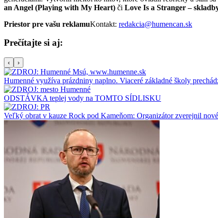
an Angel (Playing with My Heart)
či
Love Is a Stranger – skladby,
Priestor pre vašu reklamu
Kontakt:
redakcia@humencan.sk
Prečítajte si aj:
‹
›
Humenné využíva prázdniny naplno. Viaceré základné školy prechád
ODSTÁVKA teplej vody na TOMTO SÍDLISKU
Veľký obrat v kauze Rock pod Kameňom: Organizátor zverejnil nové s