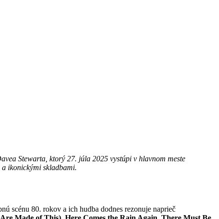
ea Stewarta, ktorý 27. júla 2025 vystúpi v hlavnom meste
m a ikonickými skladbami.
bnú scénu 80. rokov a ich hudba dodnes rezonuje naprieč
Are Made of This), Here Comes the Rain Again, There Must Be