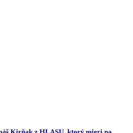
omáš Kirňak z HLASU, ktorý mieri na