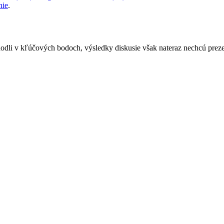
nie
.
 zhodli v kľúčových bodoch, výsledky diskusie však nateraz nechcú preze