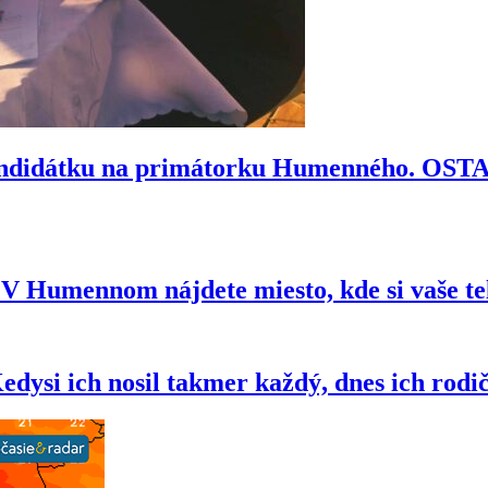
kandidátku na primátorku Humenného. OS
e? V Humennom nájdete miesto, kde si vaše t
si ich nosil takmer každý, dnes ich rodi