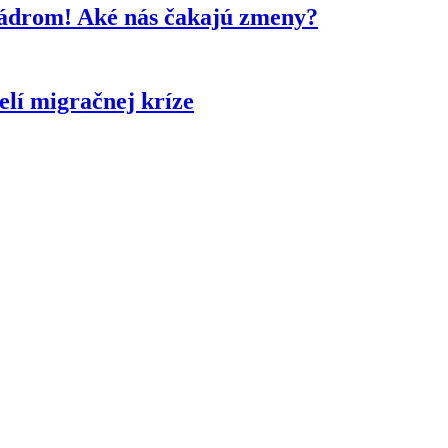
kádrom! Aké nás čakajú zmeny?
lí migračnej kríze