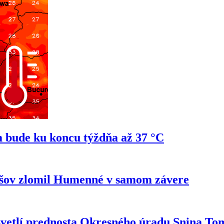
 bude ku koncu týždňa až 37 °C
ešov zlomil Humenné v samom závere
svetlí prednosta Okresného úradu Snina T