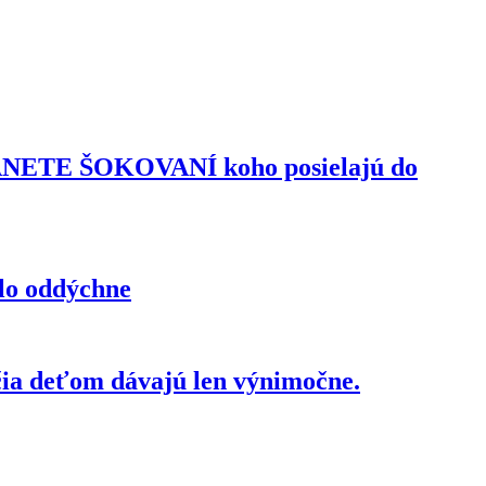
TANETE ŠOKOVANÍ koho posielajú do
elo oddýchne
čia deťom dávajú len výnimočne.