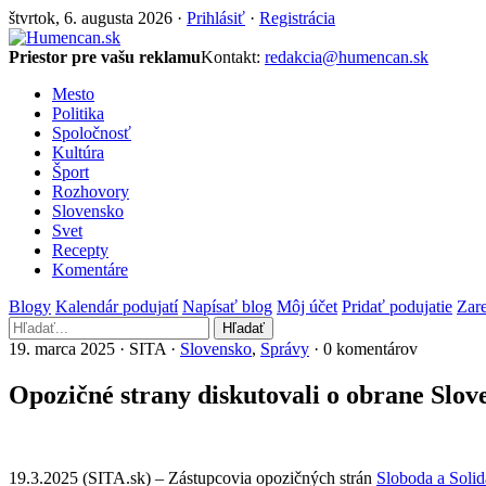
štvrtok, 6. augusta 2026 ·
Prihlásiť
·
Registrácia
Priestor pre vašu reklamu
Kontakt:
redakcia@humencan.sk
Mesto
Politika
Spoločnosť
Kultúra
Šport
Rozhovory
Slovensko
Svet
Recepty
Komentáre
Blogy
Kalendár podujatí
Napísať blog
Môj účet
Pridať podujatie
Zare
Hľadať
19. marca 2025 · SITA ·
Slovensko
,
Správy
· 0 komentárov
Opozičné strany diskutovali o obrane Slo
19.3.2025 (SITA.sk) – Zástupcovia opozičných strán
Sloboda a Solid