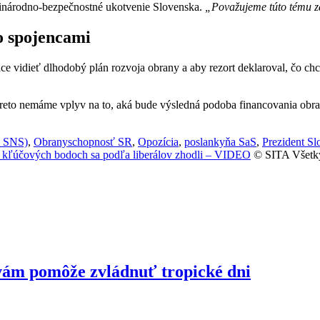
inárodno-bezpečnostné ukotvenie Slovenska.
„Považujeme túto tému z
so spojencami
ce vidieť dlhodobý plán rozvoja obrany a aby rezort deklaroval, čo ch
reto nemáme vplyv na to, aká bude výsledná podoba financovania obran
D SNS)
,
Obranyschopnosť SR
,
Opozícia
,
poslankyňa SaS
,
Prezident Sl
na kľúčových bodoch sa podľa liberálov zhodli – VIDEO
© SITA Všetky
vám pomôže zvládnuť tropické dni