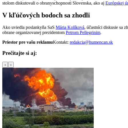
stolom diskutovali o obranyschopnosti Slovenska, ako aj
Európskej ú
V kľúčových bodoch sa zhodli
Ako uviedla poslankyňa SaS
Mária Kolíková
, účastníci diskusie sa
obrane organizovanej prezidentom
Petrom Pellegrinim
.
Priestor pre vašu reklamu
Kontakt:
redakcia@humencan.sk
Prečítajte si aj:
‹
›