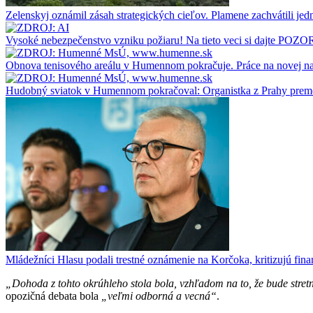
Zelenskyj oznámil zásah strategických cieľov. Plamene zachvátili jedn
Vysoké nebezpečenstvo vzniku požiaru! Na tieto veci si dajte POZO
Obnova tenisového areálu v Humennom pokračuje. Práce na novej na
Hudobný sviatok v Humennom pokračoval: Organistka z Prahy premen
Mládežníci Hlasu podali trestné oznámenie na Korčoka, kritizujú f
„Dohoda z tohto okrúhleho stola bola, vzhľadom na to, že bude stretnu
opozičná debata bola
„veľmi odborná a vecná“
.