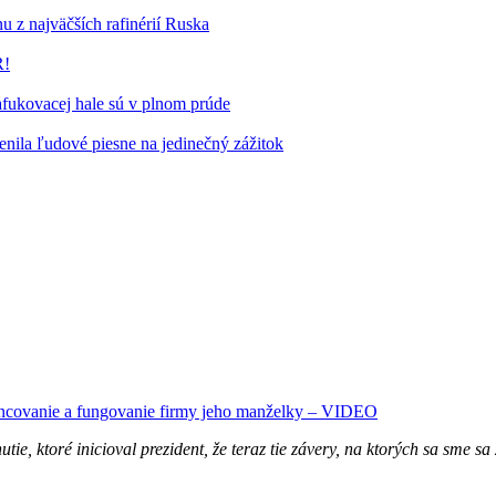
u z najväčších rafinérií Ruska
R!
fukovacej hale sú v plnom prúde
ila ľudové piesne na jedinečný zážitok
inancovanie a fungovanie firmy jeho manželky – VIDEO
tie, ktoré inicioval prezident, že teraz tie závery, na ktorých sa sme s