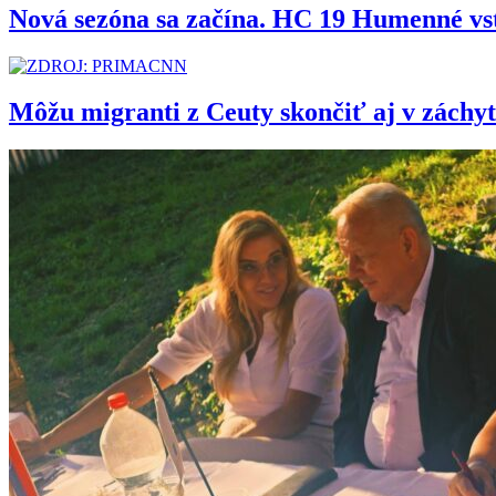
Nová sezóna sa začína. HC 19 Humenné vs
Môžu migranti z Ceuty skončiť aj v zách