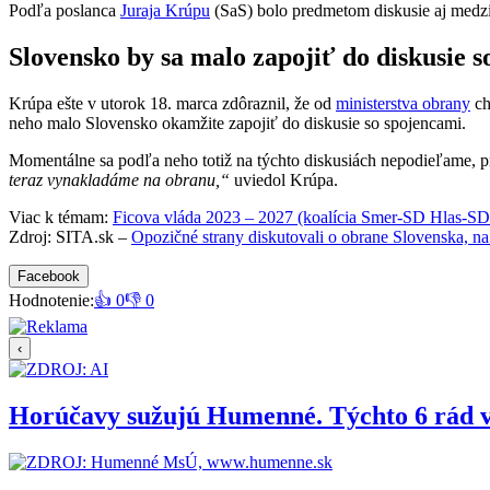
Podľa poslanca
Juraja Krúpu
(SaS) bolo predmetom diskusie aj medz
Slovensko by sa malo zapojiť do diskusie 
Krúpa ešte v utorok 18. marca zdôraznil, že od
ministerstva obrany
ch
neho malo Slovensko okamžite zapojiť do diskusie so spojencami.
Momentálne sa podľa neho totiž na týchto diskusiách nepodieľame, p
teraz vynakladáme na obranu,“
uviedol Krúpa.
Viac k témam:
Ficova vláda 2023 – 2027 (koalícia Smer-SD Hlas-S
Zdroj: SITA.sk –
Opozičné strany diskutovali o obrane Slovenska, 
Facebook
Hodnotenie:
👍 0
👎 0
‹
Horúčavy sužujú Humenné. Týchto 6 rád 