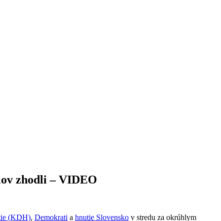
álov zhodli – VIDEO
tie (KDH)
,
Demokrati
a
hnutie Slovensko
v stredu za okrúhlym