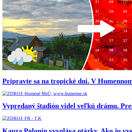
Pripravte sa na tropické dni. V Humennom
Vypredaný štadión videl veľkú drámu. Pr
Kauza Polonín vyvoláva otázky. Ako ju vy