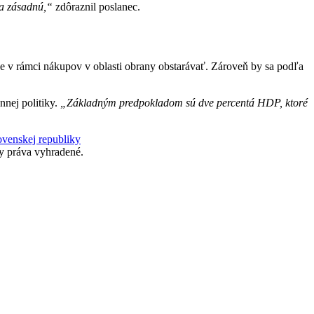
a zásadnú,“
zdôraznil poslanec.
ce v rámci nákupov v oblasti obrany obstarávať. Zároveň by sa podľa
nej politiky.
„Základným predpokladom sú dve percentá HDP, ktoré
ovenskej republiky
 práva vyhradené.