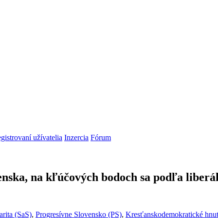
gistrovaní užívatelia
Inzercia
Fórum
venska, na kľúčových bodoch sa podľa liber
arita (SaS)
,
Progresívne Slovensko (PS)
,
Kresťanskodemokratické hnu