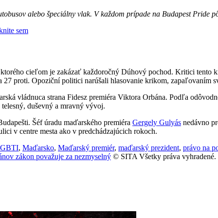
 autobusov alebo špeciálny vlak. V každom prípade na Budapest Pride 
iknite sem
 ktorého cieľom je zakázať každoročný Dúhový pochod. Kritici tento k
 proti. Opoziční politici narúšali hlasovanie krikom, zapaľovaním sv
ká vládnuca strana Fidesz premiéra Viktora Orbána. Podľa odôvodnen
 telesný, duševný a mravný vývoj.
 Budapešti. Šéf úradu maďarského premiéra
Gergely Gulyás
nedávno pre
lici v centre mesta ako v predchádzajúcich rokoch.
GBTI
,
Maďarsko
,
Maďarský premiér
,
maďarský prezident
,
právo na p
rbánov zákon považuje za nezmyselný
© SITA Všetky práva vyhradené.