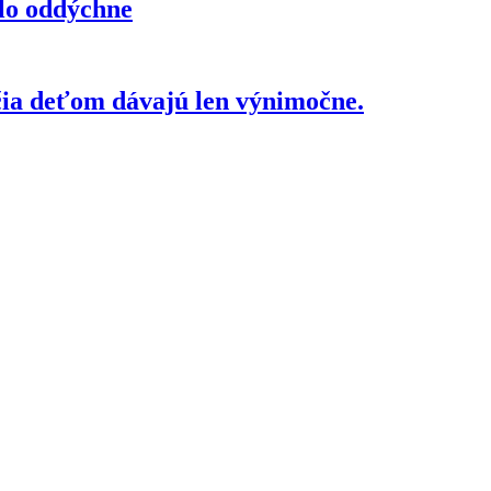
elo oddýchne
čia deťom dávajú len výnimočne.