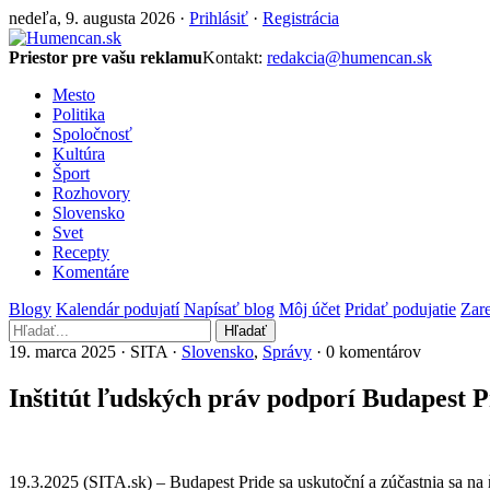
nedeľa, 9. augusta 2026 ·
Prihlásiť
·
Registrácia
Priestor pre vašu reklamu
Kontakt:
redakcia@humencan.sk
Mesto
Politika
Spoločnosť
Kultúra
Šport
Rozhovory
Slovensko
Svet
Recepty
Komentáre
Blogy
Kalendár podujatí
Napísať blog
Môj účet
Pridať podujatie
Zare
Hľadať
19. marca 2025 · SITA ·
Slovensko
,
Správy
· 0 komentárov
Inštitút ľudských práv podporí Budapest 
19.3.2025 (SITA.sk) – Budapest Pride sa uskutoční a zúčastnia sa n