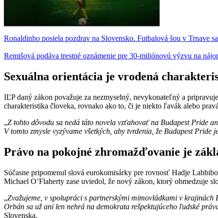
Ronaldinho posiela pozdrav na Slovensko. Futbalová šou v Trnave sa 
Remišová podáva trestné oznámenie pre 30-miliónovú výzvu na náj
Sexuálna orientácia je vrodená charakteri
IĽP daný zákon považuje za nezmyselný, nevykonateľný a pripravuj
charakteristika človeka, rovnako ako to, či je niekto ľavák alebo pravá
„
Z tohto dôvodu sa nedá táto novela vzťahovať na Budapest Pride ani
V tomto zmysle vyzývame všetkých, aby tvrdenia, že Budapest Pride je 
Právo na pokojné zhromažďovanie je zá
Súčasne pripomenul slová eurokomisárky pre rovnosť Hadje Lahbibo
Michael O’Flaherty zase uviedol, že nový zákon, ktorý obmedzuje s
„
Zvažujeme, v spolupráci s partnerskými mimovládkami v krajinách EÚ
Orbán sa už ani len nehrá na demokrata rešpektujúceho ľudské práva
Slovenska.