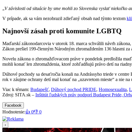
„
V závislosti od situácie by sme mohli zo Slovenska vyslať niekoľko
V prípade, ak sa vám nezobrazil zdieľaný obsah nad týmto textom
kl
Najnovší zásah proti komunite LGBTQ
Maďarskí zákonodarcovia v utorok 18. marca schválili návrh zákona,
Zákon prešiel 199-členným Národným zhromaždením 136 hlasmi za a 27
Novelu zákona o zhromažďovacom práve v pondelok predložila maďars
mohli konať len zhromaždenia, ktoré zohľadňujú právo detí na riadny
Dúhové pochody sa desaťročia konali na Andrássyho triede v centre
rok v záujme ochrany detí mal konať na „uzavretom mieste“ a nie na u
Viac k témam:
Budapešť
,
Dúhový pochod PRIDE
,
Homosexualita
,
L
Zdroj: SITA.sk –
Inštitút ľudských práv podporí Budapest Pride, O
Facebook
Hodnotenie:
👍 0
👎 0
‹