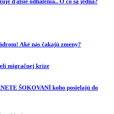
je ďalšie odhalenia.. O čo sa jedná?
kádrom! Aké nás čakajú zmeny?
lí migračnej kríze
TANETE ŠOKOVANÍ koho posielajú do