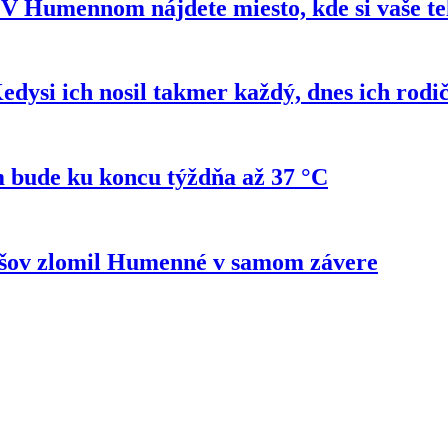
e? V Humennom nájdete miesto, kde si vaše t
si ich nosil takmer každý, dnes ich rodi
 bude ku koncu týždňa až 37 °C
ešov zlomil Humenné v samom závere