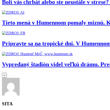
Bolí vás chrbát alebo ste neustále v stres
Tieto mená v Humennom pomaly miznú. Kedy
Pripravte sa na tropické dni. V Humennom
Vypredaný štadión videl veľkú drámu. Pr
›
SITA