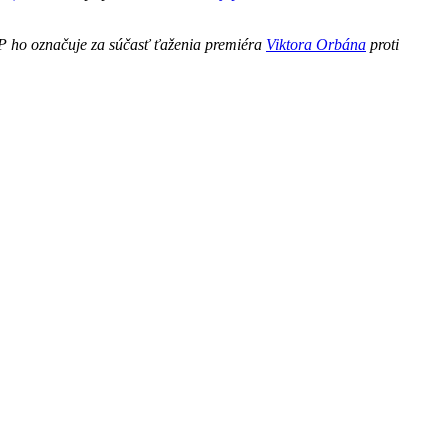
P ho označuje za súčasť ťaženia premiéra
Viktora Orbána
proti