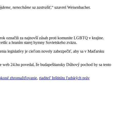
pôjdeme, nenecháme sa zastrašiť
,“ uzavrel Weisenbacher.
rok označili za najnovší zásah proti komunite LGBTQ v krajine.
etlíc a hraním starej hymny Sovietskeho zväzu.
ia legislatívy je cieľom novely zabezpečiť, aby sa v Maďarsku
 web 24.hu povedal, že budapeštiansky Dúhový pochod by sa tento
okoné zhromažďovanie
,
riaditeľ Inštitútu ľudských práv