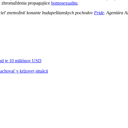
jú zhromaždenia propagujúce
homosexualitu
.
ieľ znemožniť konanie budapeštianskych pochodov
Pride
. Agentúra A
had je 10 miliónov USD
zachovať v krízovej situácii