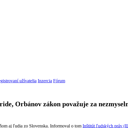
gistrovaní užívatelia
Inzercia
Fórum
Pride, Orbánov zákon považuje za nezmysel
a ňom aj ľudia zo Slovenska. Informoval o tom
Inštitút ľudských práv (I