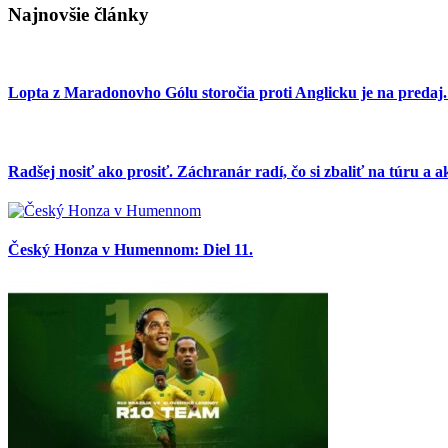
Najnovšie články
Lopta z Maradonovho Gólu storočia proti Anglicku je na predaj
Radšej nosiť ako prosiť. Záchranár radí, čo si zbaliť na túru a ak
Český Honza v Humennom: Diel 11.