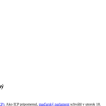
ný
ĽP)
. Ako IĽP pripomenul,
maďarský parlament
schválil v utorok 18.