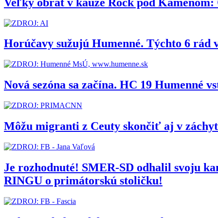
Veľký obrat v kauze Rock pod Kameňom: Org
Horúčavy sužujú Humenné. Týchto 6 rád 
Nová sezóna sa začína. HC 19 Humenné vs
Môžu migranti z Ceuty skončiť aj v zách
Je rozhodnuté! SMER-SD odhalil svoju 
RINGU o primátorskú stoličku!