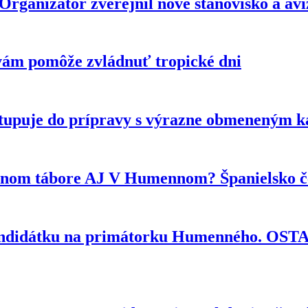
anizátor zverejnil nové stanovisko a avizu
vám pomôže zvládnuť tropické dni
tupuje do prípravy s výrazne obmeneným 
ytnom tábore AJ V Humennom? Španielsko če
kandidátku na primátorku Humenného. OS