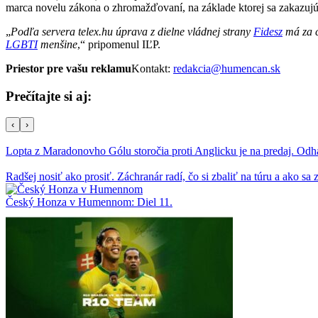
marca novelu zákona o zhromažďovaní, na základe ktorej sa zakazu
„
Podľa servera telex.hu úprava z dielne vládnej strany
Fidesz
má za c
LGBTI
menšine
,“ pripomenul IĽP.
Priestor pre vašu reklamu
Kontakt:
redakcia@humencan.sk
Prečítajte si aj:
‹
›
Lopta z Maradonovho Gólu storočia proti Anglicku je na predaj. Od
Radšej nosiť ako prosiť. Záchranár radí, čo si zbaliť na túru a ako sa 
Český Honza v Humennom: Diel 11.