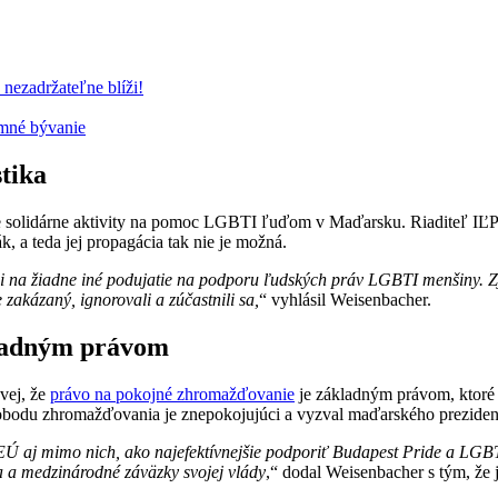
nezadržateľne blíži!
omné bývanie
stika
e solidárne aktivity na pomoc LGBTI ľuďom v Maďarsku. Riaditeľ IĽ
k, a teda jej propagácia tak nie je možná.
 na žiadne iné podujatie na podporu ľudských práv LGBTI menšiny. Zje
zakázaný, ignorovali a zúčastnili sa,
“ vyhlásil Weisenbacher.
kladným právom
vej, že
právo na pokojné zhromažďovanie
je základným právom, ktoré 
lobodu zhromažďovania je znepokojujúci a vyzval maďarského prezide
 aj mimo nich, ako najefektívnejšie podporiť Budapest Pride a LGBTI 
 a medzinárodné záväzky svojej vlády
,“ dodal Weisenbacher s tým, že 