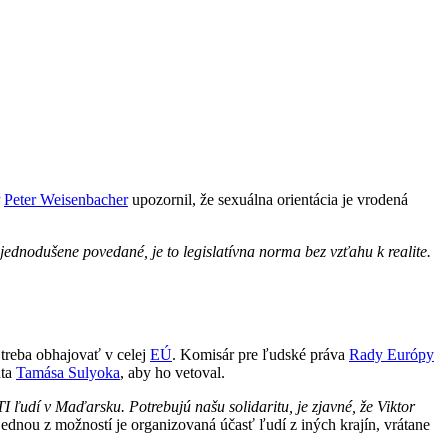
P
Peter Weisenbacher
upozornil, že sexuálna orientácia je vrodená
dnodušene povedané, je to legislatívna norma bez vzťahu k realite.
treba obhajovať v celej
EÚ
. Komisár pre ľudské práva
Rady Európy
nta
Tamása Sulyoka
, aby ho vetoval.
ľudí v Maďarsku. Potrebujú našu solidaritu, je zjavné, že Viktor
jednou z možností je organizovaná účasť ľudí z iných krajín, vrátane