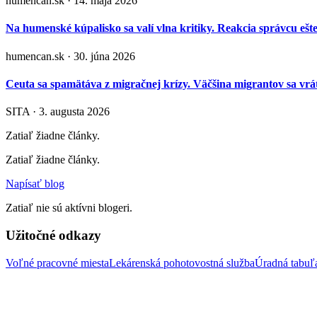
humencan.sk · 14. mája 2026
Na humenské kúpalisko sa valí vlna kritiky. Reakcia správcu ešt
humencan.sk · 30. júna 2026
Ceuta sa spamätáva z migračnej krízy. Väčšina migrantov sa vrát
SITA · 3. augusta 2026
Zatiaľ žiadne články.
Zatiaľ žiadne články.
Napísať blog
Zatiaľ nie sú aktívni blogeri.
Užitočné odkazy
Voľné pracovné miesta
Lekárenská pohotovostná služba
Úradná tabu