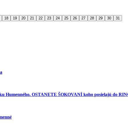
18
19
20
21
22
23
24
25
26
27
28
29
30
31
ra
torku Humenného. OSTANETE ŠOKOVANÍ koho posielajú do RINGU
umenné