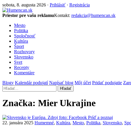
sobota, 8. augusta 2026 ·
Prihlásiť
·
Registrácia
Priestor pre vašu reklamu
Kontakt:
redakcia@humencan.sk
Mesto
Politika
Spoločnosť
Kultúra
Šport
Rozhovory
Slovensko
Svet
Recepty
Komentáre
Blogy
Kalendár podujatí
Napísať blog
Môj účet
Pridať podujatie
Zare
Hľadať
Značka:
Mier Ukrajine
22. januára 2025
Humemné
,
Kultúra
,
Mesto
,
Politika
,
Slovensko
,
Spo