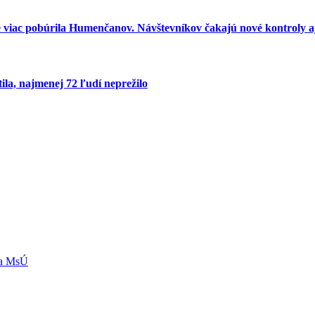
e viac pobúrila Humenčanov. Návštevníkov čakajú nové kontroly aj
ila, najmenej 72 ľudí neprežilo
ľa MsÚ