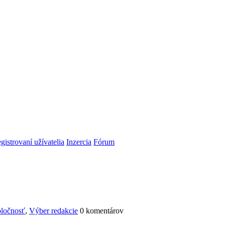
gistrovaní užívatelia
Inzercia
Fórum
ločnosť
,
Výber redakcie
0 komentárov