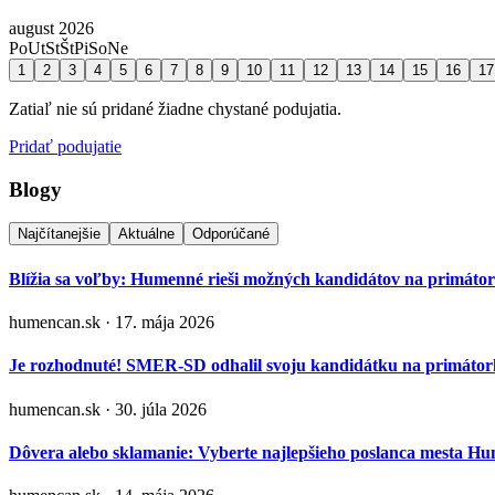
august 2026
Po
Ut
St
Št
Pi
So
Ne
1
2
3
4
5
6
7
8
9
10
11
12
13
14
15
16
17
Zatiaľ nie sú pridané žiadne chystané podujatia.
Pridať podujatie
Blogy
Najčítanejšie
Aktuálne
Odporúčané
Blížia sa voľby: Humenné rieši možných kandidátov na primáto
humencan.sk · 17. mája 2026
Je rozhodnuté! SMER-SD odhalil svoju kandidátku na primá
humencan.sk · 30. júla 2026
Dôvera alebo sklamanie: Vyberte najlepšieho poslanca mesta H