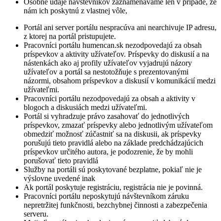
Osobné údaje návštevníkov zaznamenávame len v prípade, že
nám ich poskytnú z vlastnej vôle,
Portál ani server portálu nespracúva ani nearchivuje IP adresu,
z ktorej na portál pristupujete.
Pracovníci portálu humencan.sk nezodpovedajú za obsah
príspevkov a aktivity užívateľov. Príspevky do diskusií a na
nástenkách ako aj profily užívateľov vyjadrujú názory
užívateľov a portál sa nestotožňuje s prezentovanými
názormi, obsahom príspevkov a diskusií v komunikácií medzi
užívateľmi.
Pracovníci portálu nezodpovedajú za obsah a aktivity v
blogoch a diskusiách medzi užívateľmi.
Portál si vyhradzuje právo zasahovať do jednotlivých
príspevkov, zmazať príspevky alebo jednotlivým užívateľom
obmedziť možnosť zúčastniť sa na diskusii, ak príspevky
porušujú tieto pravidlá alebo na základe predchádzajúcich
príspevkov určitého autora, je podozrenie, že by mohli
porušovať tieto pravidlá
Služby na portáli sú poskytované bezplatne, pokiaľ nie je
výslovne uvedené inak
Ak portál poskytuje registráciu, registrácia nie je povinná.
Pracovníci portálu neposkytujú návštevníkom záruku
nepretržitej funkčnosti, bezchybnej činnosti a zabezpečenia
serveru.