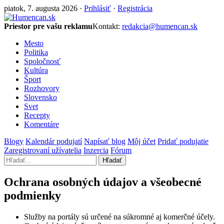
piatok, 7. augusta 2026 ·
Prihlásiť
·
Registrácia
Priestor pre vašu reklamu
Kontakt:
redakcia@humencan.sk
Mesto
Politika
Spoločnosť
Kultúra
Šport
Rozhovory
Slovensko
Svet
Recepty
Komentáre
Blogy
Kalendár podujatí
Napísať blog
Môj účet
Pridať podujatie
Zaregistrovaní užívatelia
Inzercia
Fórum
Hľadať
Ochrana osobných údajov a všeobecné
podmienky
Služby na portály sú určené na súkromné aj komerčné účely.