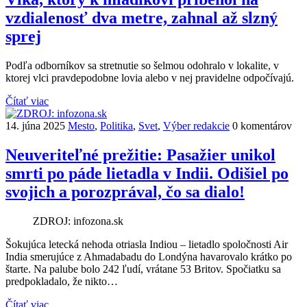
vzdialenosť dva metre, zahnal až slzný
sprej
Podľa odborníkov sa stretnutie so šelmou odohralo v lokalite, v
ktorej vlci pravdepodobne lovia alebo v nej pravidelne odpočívajú.
Čítať viac
14. júna 2025
Mesto
,
Politika
,
Svet
,
Výber redakcie
0 komentárov
Neuveriteľné prežitie: Pasažier unikol
smrti po páde lietadla v Indii. Odišiel po
svojich a porozprával, čo sa dialo!
ZDROJ: infozona.sk
Šokujúca letecká nehoda otriasla Indiou – lietadlo spoločnosti Air
India smerujúce z Ahmadabadu do Londýna havarovalo krátko po
štarte. Na palube bolo 242 ľudí, vrátane 53 Britov. Spočiatku sa
predpokladalo, že nikto…
Čítať viac