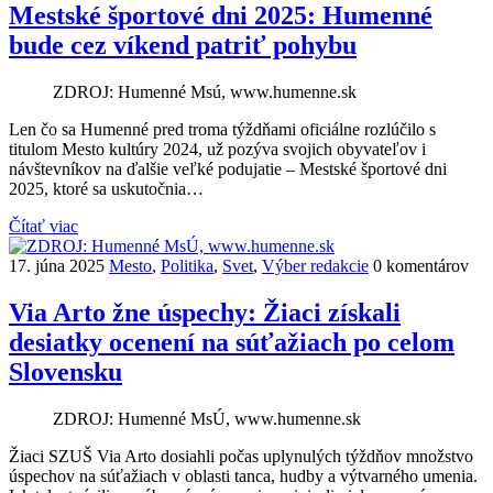
Mestské športové dni 2025: Humenné
bude cez víkend patriť pohybu
ZDROJ: Humenné Msú, www.humenne.sk
Len čo sa Humenné pred troma týždňami oficiálne rozlúčilo s
titulom Mesto kultúry 2024, už pozýva svojich obyvateľov i
návštevníkov na ďalšie veľké podujatie – Mestské športové dni
2025, ktoré sa uskutočnia…
Čítať viac
17. júna 2025
Mesto
,
Politika
,
Svet
,
Výber redakcie
0 komentárov
Via Arto žne úspechy: Žiaci získali
desiatky ocenení na súťažiach po celom
Slovensku
ZDROJ: Humenné MsÚ, www.humenne.sk
Žiaci SZUŠ Via Arto dosiahli počas uplynulých týždňov množstvo
úspechov na súťažiach v oblasti tanca, hudby a výtvarného umenia.