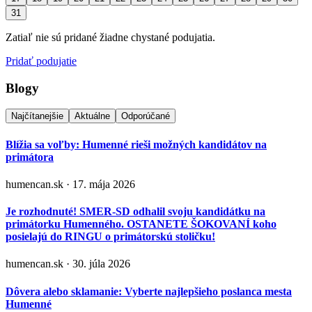
31
Zatiaľ nie sú pridané žiadne chystané podujatia.
Pridať podujatie
Blogy
Najčítanejšie
Aktuálne
Odporúčané
Blížia sa voľby: Humenné rieši možných kandidátov na
primátora
humencan.sk · 17. mája 2026
Je rozhodnuté! SMER-SD odhalil svoju kandidátku na
primátorku Humenného. OSTANETE ŠOKOVANÍ koho
posielajú do RINGU o primátorskú stoličku!
humencan.sk · 30. júla 2026
Dôvera alebo sklamanie: Vyberte najlepšieho poslanca mesta
Humenné