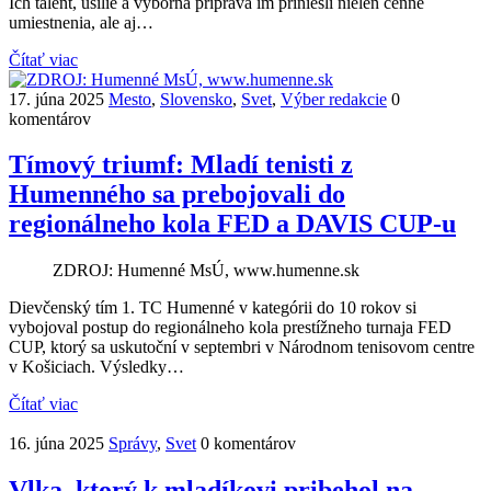
Ich talent, úsilie a výborná príprava im priniesli nielen cenné
umiestnenia, ale aj…
Čítať viac
17. júna 2025
Mesto
,
Slovensko
,
Svet
,
Výber redakcie
0
komentárov
Tímový triumf: Mladí tenisti z
Humenného sa prebojovali do
regionálneho kola FED a DAVIS CUP-u
ZDROJ: Humenné MsÚ, www.humenne.sk
Dievčenský tím 1. TC Humenné v kategórii do 10 rokov si
vybojoval postup do regionálneho kola prestížneho turnaja FED
CUP, ktorý sa uskutoční v septembri v Národnom tenisovom centre
v Košiciach. Výsledky…
Čítať viac
16. júna 2025
Správy
,
Svet
0 komentárov
Vlka, ktorý k mladíkovi pribehol na