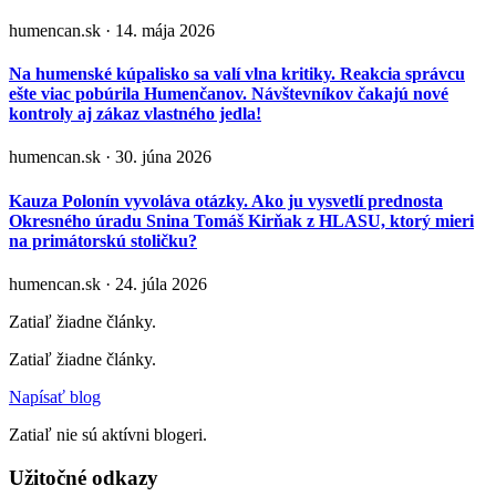
humencan.sk · 14. mája 2026
Na humenské kúpalisko sa valí vlna kritiky. Reakcia správcu
ešte viac pobúrila Humenčanov. Návštevníkov čakajú nové
kontroly aj zákaz vlastného jedla!
humencan.sk · 30. júna 2026
Kauza Polonín vyvoláva otázky. Ako ju vysvetlí prednosta
Okresného úradu Snina Tomáš Kirňak z HLASU, ktorý mieri
na primátorskú stoličku?
humencan.sk · 24. júla 2026
Zatiaľ žiadne články.
Zatiaľ žiadne články.
Napísať blog
Zatiaľ nie sú aktívni blogeri.
Užitočné odkazy