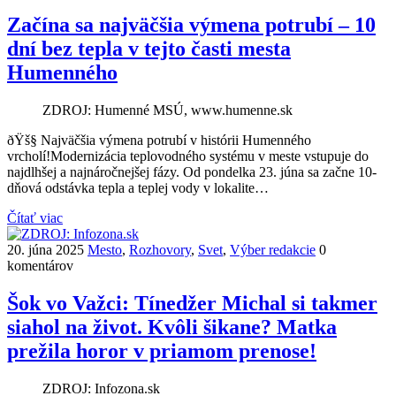
Začína sa najväčšia výmena potrubí – 10
dní bez tepla v tejto časti mesta
Humenného
ZDROJ: Humenné MSÚ, www.humenne.sk
ðŸš§ Najväčšia výmena potrubí v histórii Humenného
vrcholí!Modernizácia teplovodného systému v meste vstupuje do
najdlhšej a najnáročnejšej fázy. Od pondelka 23. júna sa začne 10-
dňová odstávka tepla a teplej vody v lokalite…
Čítať viac
20. júna 2025
Mesto
,
Rozhovory
,
Svet
,
Výber redakcie
0
komentárov
Šok vo Važci: Tínedžer Michal si takmer
siahol na život. Kvôli šikane? Matka
prežila horor v priamom prenose!
ZDROJ: Infozona.sk