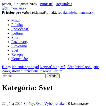
piatok, 7. augusta 2026 ·
Prihlásiť
·
Registrácia
Priestor pre vašu reklamu
Kontakt:
redakcia@humencan.sk
Mesto
Politika
Spoločnosť
Kultúra
Šport
Rozhovory
Slovensko
Svet
Recepty
Komentáre
Blogy
Kalendár podujatí
Napísať blog
Môj účet
Pridať podujatie
Zaregistrovaní užívatelia
Inzercia
Fórum
Hľadať
Kategória:
Svet
22. júna 2025
Správy
,
Svet
,
Výber redakcie
0 komentárov