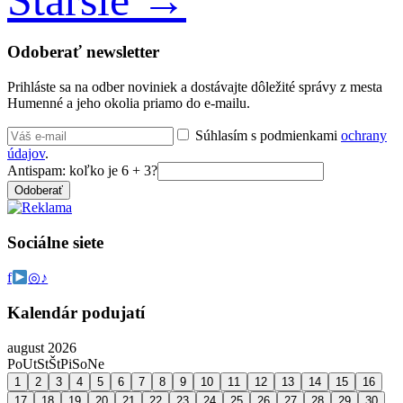
Odoberať newsletter
Prihláste sa na odber noviniek a dostávajte dôležité správy z mesta
Humenné a jeho okolia priamo do e-mailu.
Súhlasím s podmienkami
ochrany
údajov
.
Antispam: koľko je 6 + 3?
Odoberať
Sociálne siete
f
◎
♪
Kalendár podujatí
august 2026
Po
Ut
St
Št
Pi
So
Ne
1
2
3
4
5
6
7
8
9
10
11
12
13
14
15
16
17
18
19
20
21
22
23
24
25
26
27
28
29
30