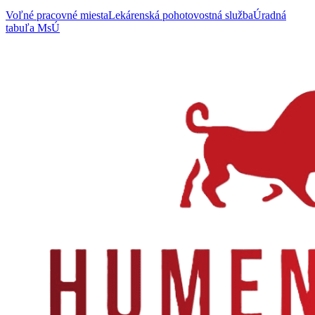
Voľné pracovné miesta
Lekárenská pohotovostná služba
Úradná
tabuľa MsÚ