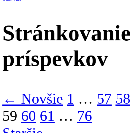
Stránkovanie
príspevkov
← Novšie
1
…
57
58
59
60
61
…
76
Staršie →