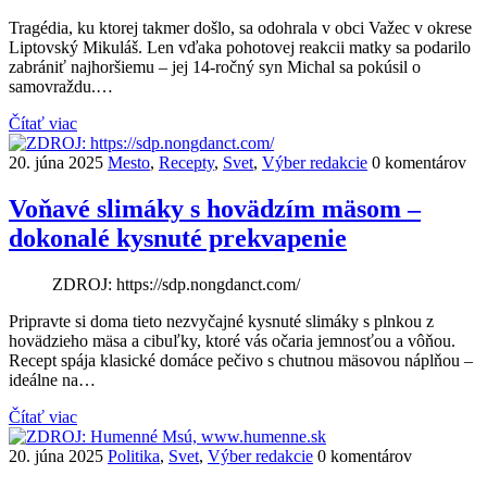
Tragédia, ku ktorej takmer došlo, sa odohrala v obci Važec v okrese
Liptovský Mikuláš. Len vďaka pohotovej reakcii matky sa podarilo
zabrániť najhoršiemu – jej 14-ročný syn Michal sa pokúsil o
samovraždu.…
Čítať viac
20. júna 2025
Mesto
,
Recepty
,
Svet
,
Výber redakcie
0 komentárov
Voňavé slimáky s hovädzím mäsom –
dokonalé kysnuté prekvapenie
ZDROJ: https://sdp.nongdanct.com/
Pripravte si doma tieto nezvyčajné kysnuté slimáky s plnkou z
hovädzieho mäsa a cibuľky, ktoré vás očaria jemnosťou a vôňou.
Recept spája klasické domáce pečivo s chutnou mäsovou náplňou –
ideálne na…
Čítať viac
20. júna 2025
Politika
,
Svet
,
Výber redakcie
0 komentárov