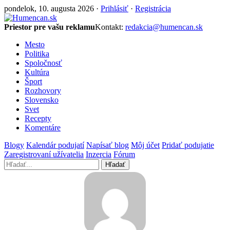
pondelok, 10. augusta 2026 ·
Prihlásiť
·
Registrácia
Priestor pre vašu reklamu
Kontakt:
redakcia@humencan.sk
Mesto
Politika
Spoločnosť
Kultúra
Šport
Rozhovory
Slovensko
Svet
Recepty
Komentáre
Blogy
Kalendár podujatí
Napísať blog
Môj účet
Pridať podujatie
Zaregistrovaní užívatelia
Inzercia
Fórum
Hľadať