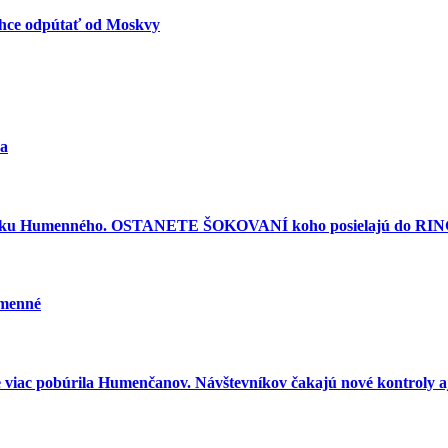
 chce odpútať od Moskvy
ra
torku Humenného. OSTANETE ŠOKOVANÍ koho posielajú do RINGU
umenné
e viac pobúrila Humenčanov. Návštevníkov čakajú nové kontroly aj