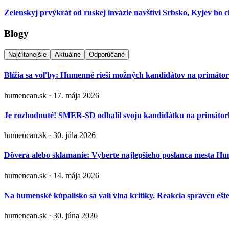
Zelenskyj prvýkrát od ruskej invázie navštívi Srbsko, Kyjev ho
Blogy
Najčítanejšie
Aktuálne
Odporúčané
Blížia sa voľby: Humenné rieši možných kandidátov na primáto
humencan.sk · 17. mája 2026
Je rozhodnuté! SMER-SD odhalil svoju kandidátku na primá
humencan.sk · 30. júla 2026
Dôvera alebo sklamanie: Vyberte najlepšieho poslanca mesta H
humencan.sk · 14. mája 2026
Na humenské kúpalisko sa valí vlna kritiky. Reakcia správcu ešt
humencan.sk · 30. júna 2026