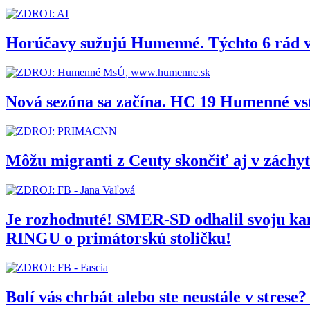
Horúčavy sužujú Humenné. Týchto 6 rád 
Nová sezóna sa začína. HC 19 Humenné vs
Môžu migranti z Ceuty skončiť aj v zách
Je rozhodnuté! SMER-SD odhalil svoju 
RINGU o primátorskú stoličku!
Bolí vás chrbát alebo ste neustále v stres