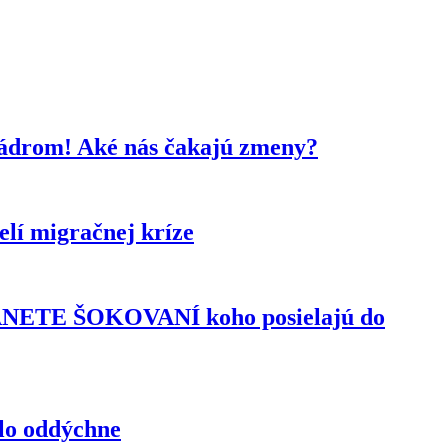
kádrom! Aké nás čakajú zmeny?
lí migračnej kríze
TANETE ŠOKOVANÍ koho posielajú do
elo oddýchne