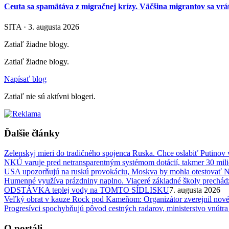
Ceuta sa spamätáva z migračnej krízy. Väčšina migrantov sa vrát
SITA · 3. augusta 2026
Zatiaľ žiadne blogy.
Zatiaľ žiadne blogy.
Napísať blog
Zatiaľ nie sú aktívni blogeri.
Ďalšie články
Zelenskyj mieri do tradičného spojenca Ruska. Chce oslabiť Putinov
NKÚ varuje pred netransparentným systémom dotácií, takmer 30 milió
USA upozorňujú na ruskú provokáciu, Moskva by mohla otestovať
Humenné využíva prázdniny naplno. Viaceré základné školy prechád
ODSTÁVKA teplej vody na TOMTO SÍDLISKU
7. augusta 2026
Veľký obrat v kauze Rock pod Kameňom: Organizátor zverejnil nové s
Progresívci spochybňujú pôvod cestných radarov, ministerstvo vnút
O portáli