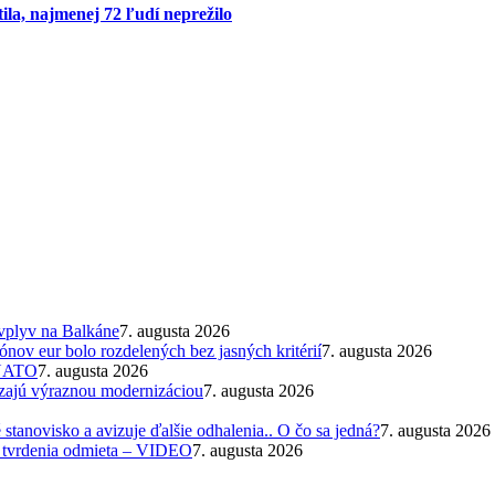
ila, najmenej 72 ľudí neprežilo
 vplyv na Balkáne
7. augusta 2026
nov eur bolo rozdelených bez jasných kritérií
7. augusta 2026
 NATO
7. augusta 2026
zajú výraznou modernizáciou
7. augusta 2026
tanovisko a avizuje ďalšie odhalenia.. O čo sa jedná?
7. augusta 2026
ra tvrdenia odmieta – VIDEO
7. augusta 2026