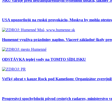
NKÚ varuje pred netransparentným systémom dotácií, takmer 30 
USA upozorňujú na ruskú provokáciu, Moskva by mohla otest
Humenné využíva prázdniny naplno. Viaceré základné školy pr
ODSTÁVKA teplej vody na TOMTO SÍDLISKU
Veľký obrat v kauze Rock pod Kameňom: Organizátor zverejnil no
Progresívci spochybňujú pôvod cestných radarov, ministerstvo 