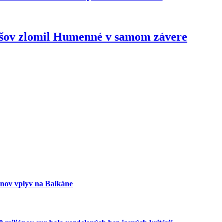
ešov zlomil Humenné v samom závere
inov vplyv na Balkáne