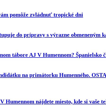
vám pomôže zvládnuť tropické dni
tupuje do prípravy s výrazne obmeneným 
ytnom tábore AJ V Humennom? Španielsko če
kandidátku na primátorku Humenného. OS
e? V Humennom nájdete miesto, kde si vaše t