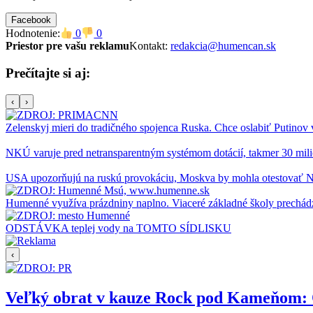
Facebook
Hodnotenie:
0
0
Priestor pre vašu reklamu
Kontakt:
redakcia@humencan.sk
Prečítajte si aj:
‹
›
Zelenskyj mieri do tradičného spojenca Ruska. Chce oslabiť Putinov
NKÚ varuje pred netransparentným systémom dotácií, takmer 30 milió
USA upozorňujú na ruskú provokáciu, Moskva by mohla otestovať
Humenné využíva prázdniny naplno. Viaceré základné školy prechád
ODSTÁVKA teplej vody na TOMTO SÍDLISKU
‹
Veľký obrat v kauze Rock pod Kameňom: Org