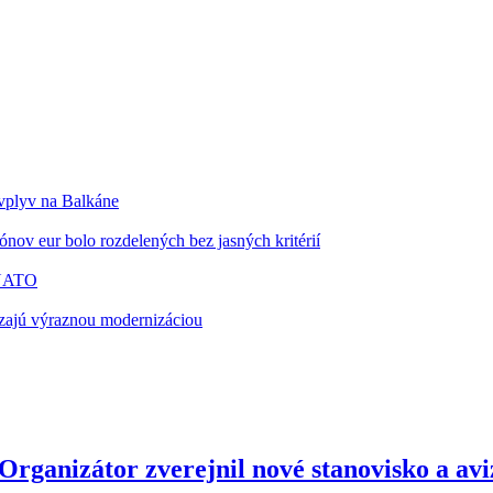
 vplyv na Balkáne
nov eur bolo rozdelených bez jasných kritérií
 NATO
zajú výraznou modernizáciou
anizátor zverejnil nové stanovisko a avizu