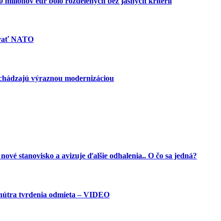
miliónov eur bolo rozdelených bez jasných kritérií
ovať NATO
echádzajú výraznou modernizáciou
vé stanovisko a avizuje ďalšie odhalenia.. O čo sa jedná?
vnútra tvrdenia odmieta – VIDEO