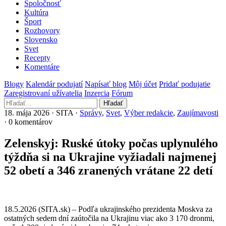
Spoločnosť
Kultúra
Šport
Rozhovory
Slovensko
Svet
Recepty
Komentáre
Blogy
Kalendár podujatí
Napísať blog
Môj účet
Pridať podujatie
Zaregistrovaní užívatelia
Inzercia
Fórum
Hľadať
18. mája 2026 · SITA ·
Správy
,
Svet
,
Výber redakcie
,
Zaujímavosti
· 0 komentárov
Zelenskyj: Ruské útoky počas uplynulého
týždňa si na Ukrajine vyžiadali najmenej
52 obetí a 346 zranených vrátane 22 detí
18.5.2026 (SITA.sk) – Podľa ukrajinského prezidenta Moskva za
ostatných sedem dní zaútočila na Ukrajinu viac ako 3 170 dronmi,