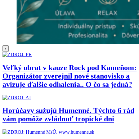
‹
Veľký obrat v kauze Rock pod Kameňom:
Organizátor zverejnil nové stanovisko a
avizuje ďalšie odhalenia.. O čo sa jedná?
Horúčavy sužujú Humenné. Týchto 6 rád
vám pomôže zvládnuť tropické dni