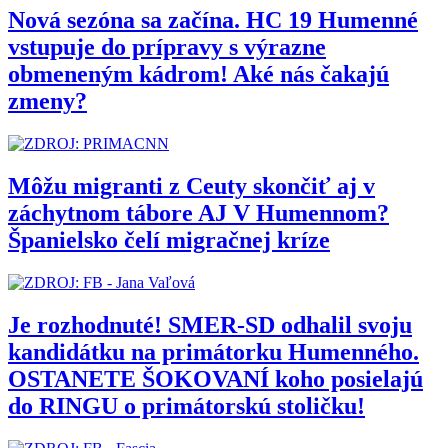
Nová sezóna sa začína. HC 19 Humenné
vstupuje do prípravy s výrazne
obmeneným kádrom! Aké nás čakajú
zmeny?
Môžu migranti z Ceuty skončiť aj v
záchytnom tábore AJ V Humennom?
Španielsko čelí migračnej kríze
Je rozhodnuté! SMER-SD odhalil svoju
kandidátku na primátorku Humenného.
OSTANETE ŠOKOVANÍ koho posielajú
do RINGU o primátorskú stoličku!