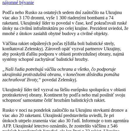
nájomné bývanie
Podľa neho Rusko za ostatných sedem dní zaútočilo na Ukrajinu
viac ako 3 170 dronmi, vyše 1 300 riadenými bombami a 74
raketami. Ukrajinský líder to povedal v čase, keď pokračovali ruské
útoky na civilnú infraštruktúru po celej krajine. Prezident uviedol, že
mnohé z útokov zasiahli obytné budovy a civilné objekty.
Väčšina rakiet odpálených počas týždňa boli balistické strely,
konštatoval Zelenskyj. Zároveň opäť vyzval partnerov Ukrajiny,
aby poskytli ďalšiu podporu v oblasti protivzdušnej obrany, najmä
systémy schopné zachytávať balistické hrozby.
„Naši ľudia potrebujú väčšiu ochranu a všetko, čo podporuje
ukrajinskú protivzdušnú obranu, v konečnom dôsledku pomáha
zachraňovať životy,“
povedal Zelenskyj.
Ukrajinský líder tiež vyzval na širšiu európsku spoluprácu v oblasti
protiraketovej obrany. Kontinent by podľa neho mal posilniť svoju
schopnosť samostatne čeliť hrozbám balistických rakiet.
Rusko v noci na pondelok zaútočilo na Ukrajinu stovkami dronov a
viac ako 20 raketami. Ukrajinskí predstavitelia uviedli, že pri
útokoch utrpelo zranenia viac ako 30 ľudí. Informuje o tom agentúra
AFP. Ukrajinské letectvo oznámilo, že zostrelilo väčšinu z 546