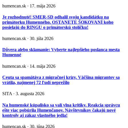
humencan.sk · 17. mája 2026
Je rozhodnuté! SMER-SD odhalil svoju kandidátku na
primátorku Humenného. OSTANETE ŠOKOVANÍ koho
posielajú do RINGU o primátorskú stoličku!
humencan.sk · 30. júla 2026
Dôvera alebo sklamanie: Vyberte najlepšieho poslanca mesta
Humenné
humencan.sk · 14. mája 2026
Ceuta sa spamätáva z migračnej krízy. Väčšina migrantov sa
vrátila, najmenej 72 ľudí neprežilo
SITA · 3. augusta 2026
Na humenské kúpalisko sa valí vlna kritiky. Reakcia správcu
ešte viac pobúrila Humenčanov. Návštevníkov čakajú nové
kontroly aj zákaz vlastného jedla!
humencan.sk · 30. júna 2026