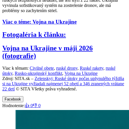
ruských bezpilotných lietadiel, ale len štyri z 22 rakiet. Ukrajina
vyvinula sofistikovaný systém na zostrelenie dronov, ale má
problémy so zachytením striel.
Viac o téme: Vojna na Ukrajine
Fotogaléria k článku:
Vojna na Ukrajine v máji 2026
(fotografie)
Viac k témam:
Civilné obete
,
ruské drony
,
Ruské rakety
,
ruské
útoky
,
Rusko-ukrajinský konflikt
,
Vojna na Ukrajine
Zdroj: SITA.sk –
Zelenskyj: Ruské útoky počas uplynulého týždňa
si na Ukrajine vyžiadali najmenej 52 obetí a 346 zranených vrátane
22 detí
© SITA Všetky práva vyhradené.
Facebook
Hodnotenie:
👍 0
👎 0