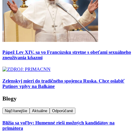
Pápež Lev XIV. sa vo Francúzsku stretne s obeťami sexuálneho
zneužívania kňazmi
Zelenskyj mieri do tradičného spojenca Ruska. Chce oslabiť
Putinov vplyv na Balkáne
Blogy
Najčítanejšie
Aktuálne
Odporúčané
Blížia sa voľby: Humenné rieši možných kandidátov na
primátora