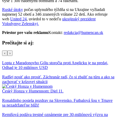
vyše 1 300 riadenými bombami a 74 raketami.
Ruské útoky
počas uplynulého týždňa si na Ukrajine vyžiadali
najmenej 52 obetí a 346 zranených vrátane 22 detí. Ako referuje
web
United 24
, uviedol to v nedeľu
ukrajinský prezident
Volodymyr Zelenskyj.
Priestor pre vašu reklamu
Kontakt:
redakcia@humencan.sk
Prečítajte si aj:
‹
›
Lopta z Maradonovho Gólu storočia proti Anglicku je na predaj.
Odhad je 10 miliónov USD
Radšej nosiť ako prosiť. Záchranár radí, čo si zbaliť na túru a ako sa
zachovať v krízovej situácii
Český Honza v Humennom: Diel 11.
Ronaldinho posiela pozdrav na Slovensko. Futbalová šou v Trnave
sa nezadržateľne blíži!
Remišová podáva trestné oznámenie pre 30-miliónovú výzvu na