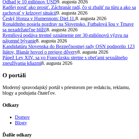
Odhad je 10 miliónov USD
9. augusta 2026
Radšej nosiť ako prosiť. Záchranár radí, čo si zbaliť na túru a ako sa
zachovať v krízovej situácii
9. augusta 2026
Český Honza v Humennom: Diel 11.
8. augusta 2026
Ronaldinho posiela pozdrav na Slovensko. Futbalová šou v Trnave
sa nezadržateľne blíži!
8. augusta 2026
Remišová podáva trestné oznámenie pre 30-miliónovú výzvu na
nájomné bývanie
8. augusta 2026
Kandidatúru Slovenska do Bezpečnostnej rady OSN podporilo 123
štátov, Blanár hovorí o prejave dôvery
8. augusta 2026
Pápež Lev XIV. sa vo Francúzsku stretne s obeťami sexuálneho
zneužívania kňazmi
8. augusta 2026
O portáli
Moderný spravodajský portál s priestorom pre redakciu, reklamu,
blogy a podujatia čitateľov.
Odkazy
Domov
Blogy
Ďalšie odkazy