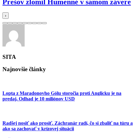
Prešov zlomil Humenné v samom závere
›
SITA
Najnovšie články
Lopta z Maradonovho Gólu storočia proti Anglicku je na
predaj. Odhad je 10 miliónov USD
Radšej nosiť ako prosiť. Záchranár radí, čo si zbaliť na túru a
ako sa zachovať v krízovej situácii