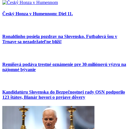
Český Honza v Humennom: Diel 11.
Ronaldinho posiela pozdrav na Slovensko. Futbalová šou v
Trnave sa nezadržateľne blíži!
Remišová podáva trestné oznámenie pre 30-miliónovú výzvu na
nájomné bývanie
Kandidatúru Slovenska do Bezpečnostnej rady OSN podporilo
123 štátov, Blanár hovorí o prejave dôvery